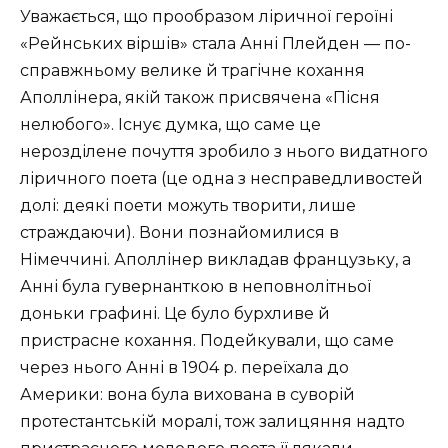
Уважається, що прообразом ліричної героїні
«Рейнських віршів» стала Анні Плейден — по-
справжньому велике й трагічне кохання
Аполлінера, якій також присвячена «Пісня
нелюбого». Існує думка, що саме це
нерозділене почуття зробило з нього видатного
ліричного поета (це одна з несправедливостей
долі: деякі поети можуть творити, лише
страждаючи). Вони познайомилися в
Німеччині. Аполлінер викладав французьку, а
Анні була гувернанткою в неповнолітньої
доньки графині. Це було бурхливе й
пристрасне кохання. Подейкували, що саме
через нього Анні в 1904 р. переїхала до
Америки: вона була вихована в суворій
протестантській моралі, тож залицяння надто