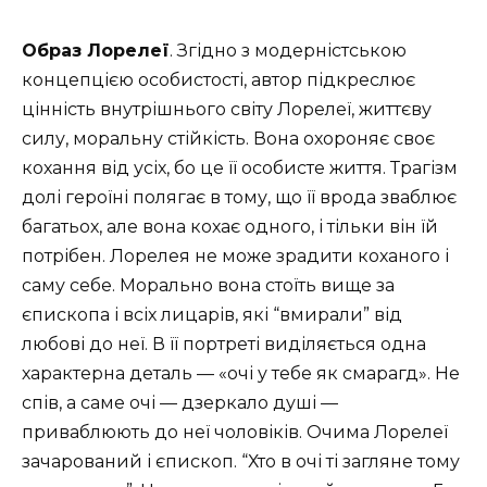
Образ Лорелеї
. Згідно з модерністською
концепцією особистості, автор підкреслює
цінність внутрішнього світу Лорелеї, життєву
силу, моральну стійкість. Вона охороняє своє
кохання від усіх, бо це її особисте життя. Трагізм
долі героїні полягає в тому, що її врода зваблює
багатьох, але вона кохає одного, і тільки він їй
потрібен. Лорелея не може зрадити коханого і
саму себе. Морально вона стоїть вище за
єпископа і всіх лицарів, які “вмирали” від
любові до неї. В її портреті виділяється одна
характерна деталь — «очі у тебе як смарагд». Не
спів, а саме очі — дзеркало душі —
приваблюють до неї чоловіків. Очима Лорелеї
зачарований і єпископ. “Хто в очі ті загляне тому