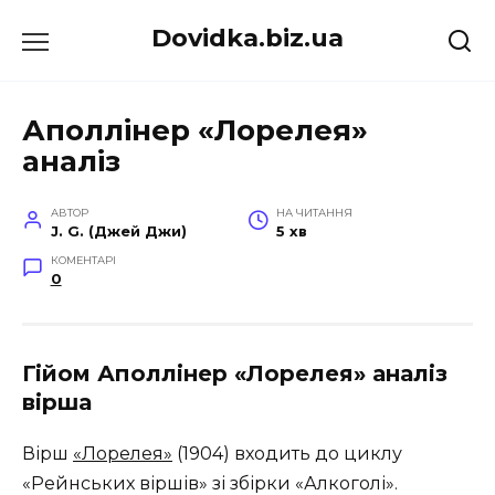
Перейти
Dovidka.biz.ua
до
вмісту
Аполлінер «Лорелея»
аналіз
АВТОР
НА ЧИТАННЯ
J. G. (Джей Джи)
5 хв
КОМЕНТАРІ
0
Гійом Аполлінер «Лорелея» аналіз
вірша
Вірш
«Лорелея»
(1904) входить до циклу
«Рейнських віршів» зі збірки «Алкоголі».