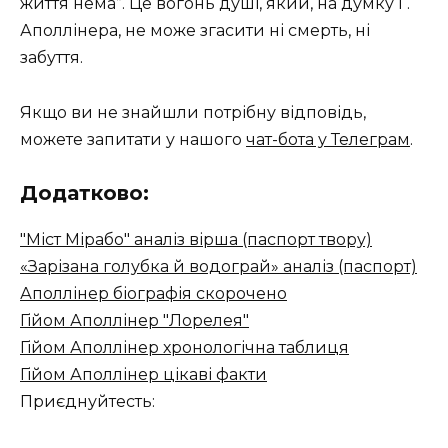
життя нема”. Це вогонь душі, який, на думку Г.
Аполлінера, не може згасити ні смерть, ні
забуття.
Якщо ви не знайшли потрібну відповідь,
можете запитати у нашого
чат-бота у Телеграм
.
Додатково:
"Міст Мірабо" аналіз вірша (паспорт твору)
«Зарізана голубка й водограй» аналіз (паспорт)
Аполлінер біографія скорочено
Гійом Аполлінер "Лорелея"
Гійом Аполлінер хронологічна таблиця
Гійом Аполлінер цікаві факти
Приєднуйтесть: