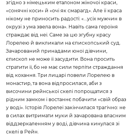
згідно з німецьким еталоном жіночої краси,
«сонячні коси» й «очі як смарагд». Але її краса
нікому не приносить радості: «…усіх мужчин в
окрузі з ума звела вона». Навіть сама героїня
страждає від неї. Саме за цю згубну красу
Лорелею й викликали на єпископський суд.
Зачарований принадами юної дівчини,
єпископ не може її засудити. Вона просить
стратити її, бо не має сили терпіти страждання
від кохання. Три лицарі повели Лорелею в
монастир, та вона відпросилася, аби з
височини рейнської скелі попрощатися з
рідним замком і востаннє побачити «свій образ
у воді». Історія Лорелеї закінчилася трагічно: не
в силах витримати муки й зачарована власним
віддзеркаленням у воді, дівчина кинулася зі
скелі в Рейн.