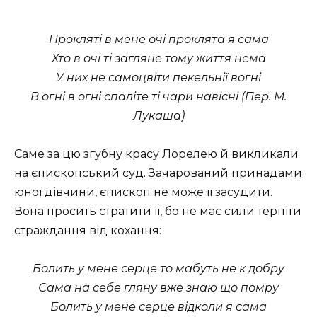
Прокляті в мене очі проклята я сама
Хто в очі ті загляне тому життя нема
У них не самоцвіти пекельнії вогні
В огні в огні спаліте ті чари навісні (Пер. М.
Лукаша)
Саме за цю згубну красу Лорелею й викликали
на єпископський суд. Зачарований принадами
юної дівчини, єпископ не може її засудити.
Вона просить стратити її, бо не має сили терпіти
страждання від кохання:
Болить у мене серце то мабуть не к добру
Сама на себе гляну вже знаю що помру
Болить у мене серце відколи я сама