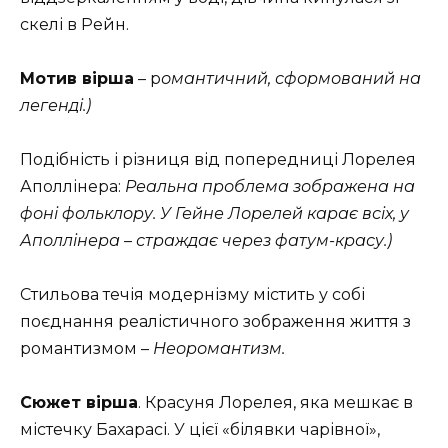
скелі в Рейн.
Мотив вірша
– р
омантичний, сформований на
легенді.)
Подібність і різниця від попередниці Лорелея
Аполлінера:
Реальна проблема зображена на
фоні фольклору.
У Гейне Лорелей карає всіх, у
Аполлінера – страждає через фатум-красу.)
Стильова течія модернізму містить у собі
поєднання реалістичного зображення життя з
романтизмом –
Неоромантизм.
Сюжет вірша
. Красуня Лорелея, яка мешкає в
містечку Бахарасі. У цієї «білявки чарівної»,