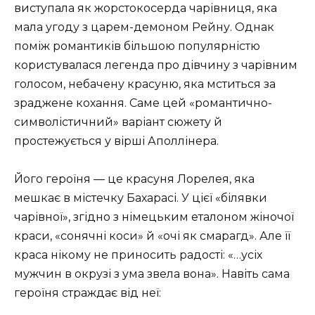
виступала як жорстокосерда чарівниця, яка
мала угоду з царем-демоном Рейну. Однак
поміж романтиків більшою популярністю
користувалася легенда про дівчину з чарівним
голосом, небачену красуню, яка мститься за
зраджене кохання. Саме цей «романтично-
символістичний» варіант сюжету й
простежується у вірші Аполлінера.
Його героїня — це красуня Лорелея, яка
мешкає в містечку Бахарасі. У цієї «білявки
чарівної», згідно з німецьким еталоном жіночої
краси, «сонячні коси» й «очі як смарагд». Але її
краса нікому не приносить радості: «…усіх
мужчин в окрузі з ума звела вона». Навіть сама
героїня страждає від неї: