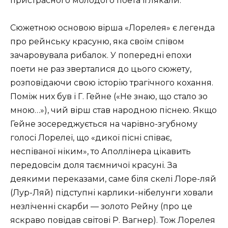
пристрасного молодого поета її лякали.
Сюжетною основою вірша «Лорелея» є легенда
про рейнську красуню, яка своїм співом
зачаровувала рибалок. У попередні епохи
поети не раз зверталися до цього сюжету,
розповідаючи свою історію трагічного кохання.
Поміж них був і Г. Гейне («Не знаю, що стало зо
мною…»), чий вірш став народною піснею. Якщо
Гейне зосереджується на чарівно-згубному
голосі Лорелеї, що «дикої пісні співає,
неспіваної ніким», то Аполлінера цікавить
передовсім доля таємничої красуні. За
деякими переказами, саме біля скелі Лоре-ляй
(Лур-Ляй) підступні карлики-нібелунги ховали
незліченні скарби — золото Рейну (про це
яскраво повідав світові Р. Вагнер). Тож Лорелея