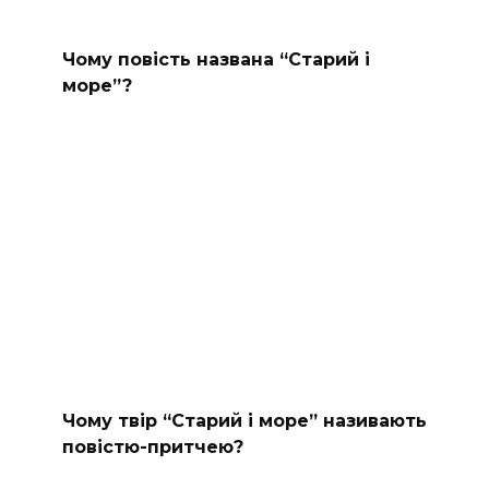
Чому повість названа “Старий і
море”?
Чому твір “Старий і море” називають
повістю-притчею?