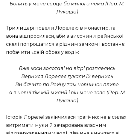
Болить у мене серце бо милого нема (Пер. М.
Лукаша)
Три лицарі повели Лорелею в монастир, та
вона відпросилася, аби з височини рейнської
скелі попрощатися з рідним замком і востаннє
побачити «свій образ у воді»:
Вже коси золотаві на вітрі розплелись
Вернися Лорелеє гукали їй вернись
Ви бачите по Рейну там човничок пливе
А в човні тім мій милий і він мене зове (Пер. М.
Лукаша)
Історія Лорелеї закінчилася трагічно: не в силах
витримати муки й зачарована власним
віддзеркаленням у воді, дівчина кинулася зі