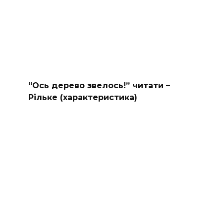
“Ось дерево звелось!” читати –
Рільке (характеристика)