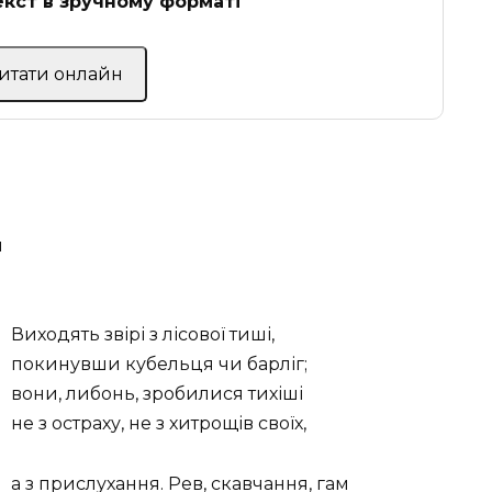
кст в зручному форматі
Читати онлайн
я
Виходять звірі з лісової тиші,
покинувши кубельця чи барліг;
вони, либонь, зробилися тихіші
не з остраху, не з хитрощів своїх,
а з прислухання. Рев, скавчання, гам