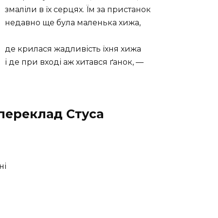
змаліли в їх серцях. Їм за пристанок
недавно ще була маленька хижа,
де крилася жадливість їхня хижа
і де при вході аж хитався ґанок, —
 переклад Стуса
ні