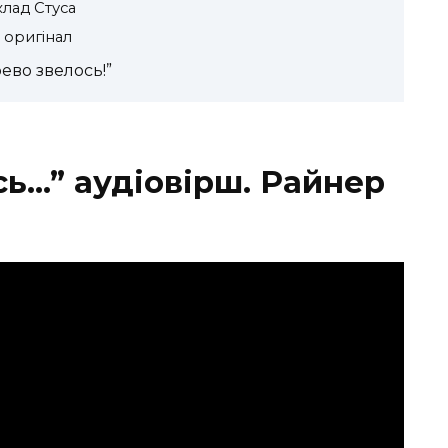
клад Стуса
 оригінал
ево звелось!”
сь…” аудіовірш. Райнер