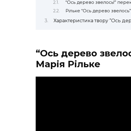
“Ось дерево звелось!” пере
Рільке “Ось дерево звелось”
Характеристика твору “Ось дер
“Ось дерево звело
Марія Рільке