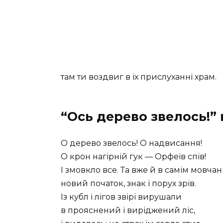
там ти воздвиг в їх прислуханні храм.
“Ось дерево звелось!”
О дерево звелось! О надвисання!
О крон нагірній гук — Орфеїв спів!
І змовкло все. Та вже й в самім мовчан
новий початок, знак і порух зрів.
Із кубл і лігов звірі вирушали
в прояснений і виріджений ліс,