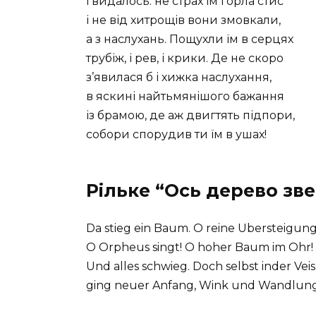
і видалось: не страх їм горла стис
і не від хитрощів вони змовкали,
а з наслухань. Пощухли їм в серцях
трубіж, і рев, і крики. Де не скоро
з’явилася б і хижка наслухання,
в яскині найтьмянішого бажання
із брамою, де аж двигтять підпори,
собори спорудив ти їм в ушах!
Рільке “Ось дерево зв
Da stieg ein Baum. O reine Ubersteigung
O Orpheus singt! O hoher Baum im Ohr!
Und alles schwieg. Doch selbst inder Ve
ging neuer Anfang, Wink und Wandlung