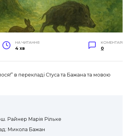
НА ЧИТАННЯ
КОМЕНТАРІ
4 хв
0
ося!” в перекладі Стуса та Бажана та мовою
рш. Райнер Марія Рільке
ад: Микола Бажан