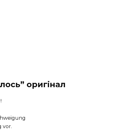
елось” оригінал
!
ishweigung
 vor.