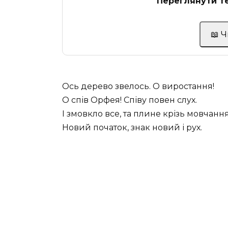
Переглянути те
📖 
Ось дерево звелось. О виростання!
О спів Орфея! Співу повен слух.
І змовкло все, та плине крізь мовчанн
Новий початок, знак новий і рух.