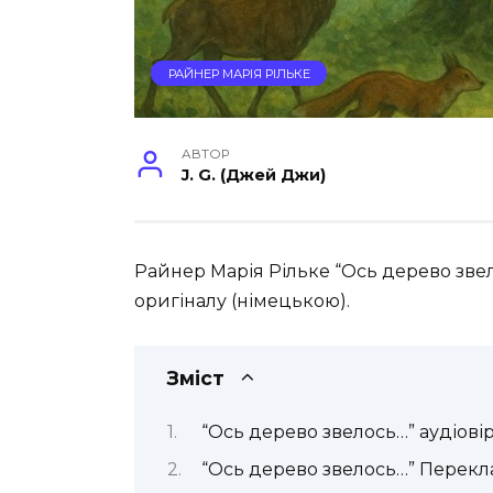
РАЙНЕР МАРІЯ РІЛЬКЕ
АВТОР
J. G. (Джей Джи)
Райнер Марія Рільке “Ось дерево звел
оригіналу (німецькою).
Зміст
“Ось дерево звелось…” аудіові
“Ось дерево звелось…” Перекл