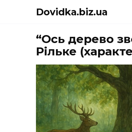
Перейти
Dovidka.biz.ua
до
вмісту
“Ось дерево зв
Рільке (характ