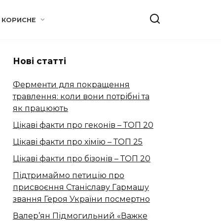
КОРИСНЕ
Нові статті
Ферменти для покращення
травлення: коли вони потрібні та
як працюють
Цікаві факти про геконів – ТОП 20
Цікаві факти про хімію – ТОП 25
Цікаві факти про бізонів – ТОП 20
Підтримаймо петицію про
присвоєння Станіславу Гармашу
звання Героя України посмертно
Валер’ян Підмогильний «Важке