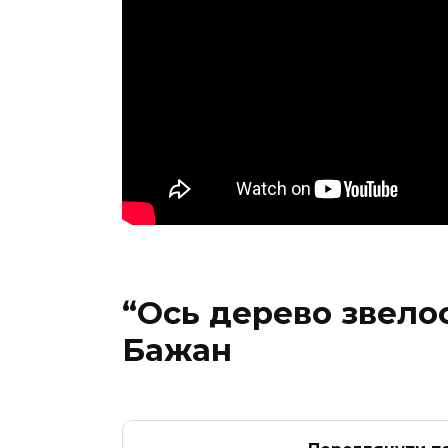
“Ось дерево звело
Бажан