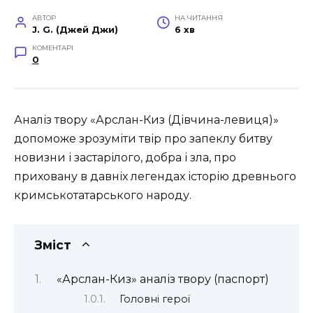
АВТОР
НА ЧИТАННЯ
J. G. (Джей Джи)
6 хв
КОМЕНТАРІ
0
Аналіз твору «Арслан-Киз (Дівчина-левиця)»
допоможе зрозуміти твір про запеклу битву
новизни і застарілого, добра і зла, про
приховану в давніх легендах історію древнього
кримськотатарського народу.
Зміст
«Арслан-Киз» аналіз твору (паспорт)
Головні герої