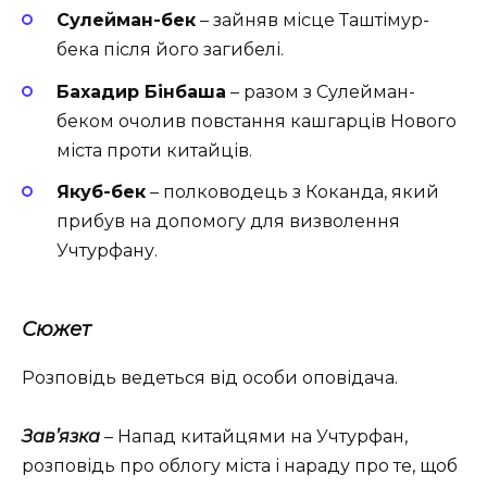
Сулейман-бек
– зайняв місце Таштімур-
бека після його загибелі.
Бахадир Бінбаша
– разом з Сулейман-
беком очолив повстання кашгарців Нового
міста проти китайців.
Якуб-бек
– полководець з Коканда, який
прибув на допомогу для визволення
Учтурфану.
Сюжет
Розповідь ведеться від особи оповідача.
Зав’язка
– Напад китайцями на Учтурфан,
розповідь про облогу міста і нараду про те, щоб