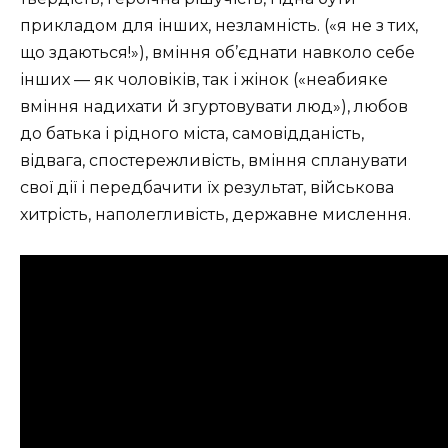
прикладом для інших, незламність. («я не з тих,
що здаються!»), вміння об’єднати навколо себе
інших — як чоловіків, так і жінок («неабияке
вміння надихати й згуртовувати люд»), любов
до батька і рідного міста, самовідданість,
відвага, спостережливість, вміння спланувати
свої дії і передбачити їх результат, військова
хитрість, наполегливість, державне мислення.