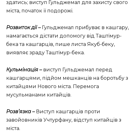
здатись; виступ Гульджемал для захисту свого
міста, початок її подорожі.
Розвиток дії –
Гульджемал прибуває в кашгару,
намагається дістати допомогу від Таштімур-
бека та кашгарців, пише листа Якуб-беку,
виявляє зраду Таштімур-бека.
Кульмінація –
виступ Гульджемал перед
кашгарцями, підйом мешканців на боротьбу з
китайцями Нового міста. Перемога
мусульманами китайців.
Розв’язка –
Виступ кашгарців проти
завойовників Учтурфану, відступ китайців з
міста.