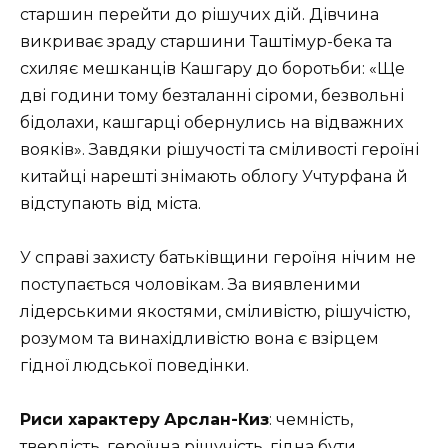
старшин перейти до рішучих дій. Дівчина
викриває зраду старшини Таштімур-бека та
схиляє мешканців Кашгару до боротьби: «Ще
дві години тому безталанні сіроми, безвольні
бідолахи, кашгарці обернулись на відважних
вояків». Завдяки рішучості та сміливості героїні
китайці нарешті знімають облогу Учтурфана й
відступають від міста.
У справі захисту батьківщини героїня нічим не
поступається чоловікам. За виявленими
лідерськими якостями, сміливістю, рішучістю,
розумом та винахідливістю вона є взірцем
гідної людської поведінки.
Риси характеру
Арслан-Киз
: чемність,
твердість, героїчна рішучість, гідна бути