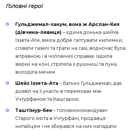
Головні герої
Гульджемал-ханум, вона ж Арслан-Киз
(дівчина-левиця)
– єдина донька шейха
Іззета-Ати, вміла добре гаптувати килимки,
співати газелі та грати на сазі, водночас була
вправною і в чоловічих справах: їздила
верхи на коні, стріляла з рушниці та лука,
володіла мечем.
Шейх Іззета-Ата
– батько Гульджемал, дає
дозвіл на її участь в перемовах між
Учтурфаном та Кашгарою.
Таштімур-бек
– головнокомандувач
Старого міста в Учтурфані, продавця
китайцям і не збирався на них нападати.