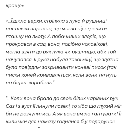
краще»
«…Їздила верхи, стріляла з лука й рушниці
настільки вправно, що могла підстрелити
пташку на льоту. А побачивши злодія, що
прокрався в сад, вона, подібно чоловікові,
могла взяти до рук лука чи рушницю, аби той
начувався. Її рука набула такої міці, що здатна
була повіддям закривавити коневі писок (так
писки
коней кривавляться, коли вони тягнуть
на берег корабель.”
“…
Коли вона брала до своїх білих чарівних рук
Саз і з вуст її линули газелі, то хіба що глухий міг
би не розчулитись. А як вона вміла гаптувати! Її
килимки для намазу годилися б у подарунок