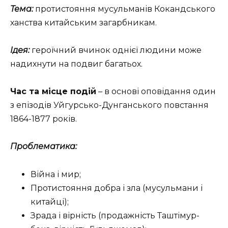
Тема:
протистояння мусульманів Кокандського
ханства китайським загарбникам.
Ідея:
героїчний вчинок однієї людини може
надихнути на подвиг багатьох.
Час та місце подій
– в основі оповідання один
з епізодів Уйгурсько-Дунганського повстання
1864-1877 років.
Проблематика:
Війна і мир;
Протистояння добра і зла (мусульмани і
китайці);
Зрада і вірність (продажність Таштімур-