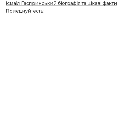
Ісмаїл Гаспринський біографія та цікаві факти
Приєднуйтесть: