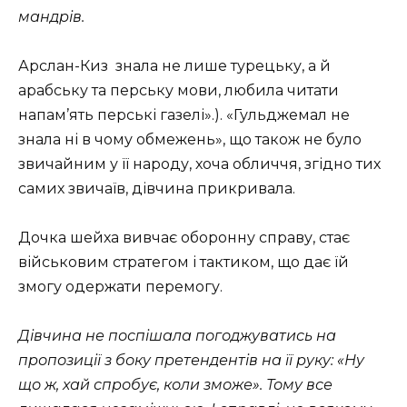
мандрів.
Арслан-Киз знала не лише турецьку, а й
арабську та перську мови, любила читати
напам’ять перські газелі».). «Гульджемал не
знала ні в чому обмежень», що також не було
звичайним у її народу, хоча обличчя, згідно тих
самих звичаїв, дівчина прикривала.
Дочка шейха вивчає оборонну справу, стає
військовим стратегом і тактиком, що дає їй
змогу одержати перемогу.
Дівчина не поспішала погоджуватись на
пропозиції з боку претендентів на її руку: «Ну
що ж, хай спробує, коли зможе». Тому все