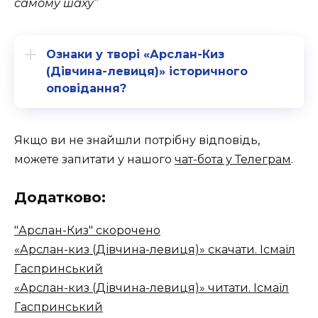
самому шаху”
Ознаки у творі «Арслан-Киз
(Дівчина-левиця)» історичного
оповідання?
Якщо ви не знайшли потрібну відповідь,
можете запитати у нашого
чат-бота у Телеграм
.
Додатково:
"Арслан-Киз" скорочено
«Арслан-киз (Дівчина-левиця)» скачати. Ісмаїл
Гаспринський
«Арслан-киз (Дівчина-левиця)» читати. Ісмаїл
Гаспринський