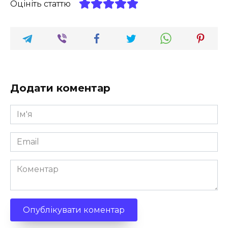
Оцініть статтю
Додати коментар
Ім'я
*
Email
*
Коментар