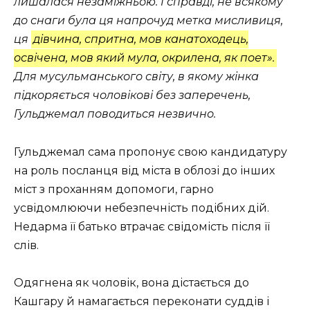
лишалася незаміжньою. І справді, не всякому
до снаги була ця напрочуд метка мисливиця,
ця
дівчина, спритна, мов канатоходець,
освічена, мов який мула, окрилена, як поет».
Для мусульманського світу, в якому жінка
підкоряється чоловікові без заперечень,
Гульджемал поводиться незвично.
Гульджемал сама пропонує свою кандидатуру
на роль посланця від міста в облозі до інших
міст з проханням допомоги, гарно
усвідомлюючи небезпечність подібних дій.
Недарма її батько втрачає свідомість після її
слів.
Одягнена як чоловік, вона дістається до
Кашгару й намагається переконати суддів і