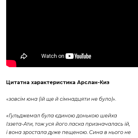
Цитатна характеристика
Арслан-Киз
«
зовсім юна (їй ще й сімнадцяти не було)
».
«Гульджемал була єдиною донькою шейха
Іззета-Ати, тож уся його ласка призначалась їй,
і вона зростала дуже пещеною. Сина в нього не