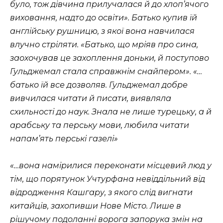
було, тож дівчина прилучалася й до хлоп’ячого
виховання, надто до освіти». Батько купив їй
англійську рушницю, з якої вона навчилася
влучно стріляти. «Батько, що мріяв про сина,
заохочував це захоплення доньки, й поступово
Гульджемал стала справжнім снайпером». «…
батько їй все дозволяв. Гульджемал добре
вивчилася читати й писати, виявляла
схильності до наук. Знала не лише турецьку, а й
арабську та перську мови, любила читати
напам’ять перські газелі»
«…вона намірилися переконати місцевий люд у
тім, що порятунок Учтурфана невіддільний від
відродження Кашгару, з якого слід вигнати
китайців, захопивши Нове Місто. Лише в
рішучому подоланні ворога запорука змін на