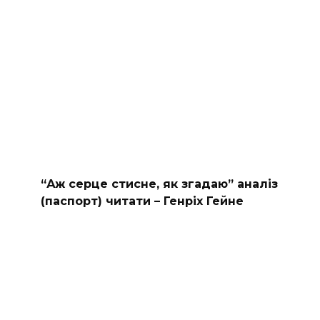
“Аж серце стисне, як згадаю” аналіз
(паспорт) читати – Генріх Гейне