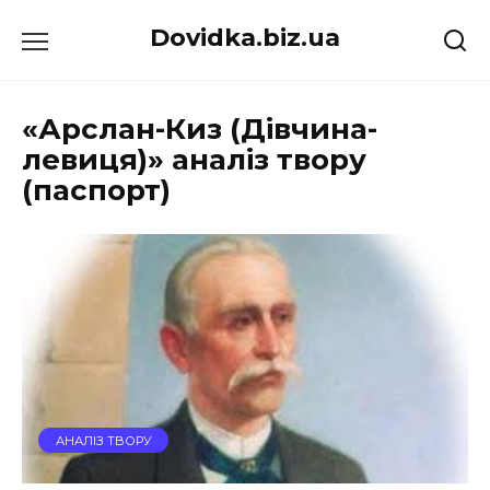
Перейти
Dovidka.biz.ua
до
вмісту
«Арслан-Киз (Дівчина-
левиця)» аналіз твору
(паспорт)
АНАЛІЗ ТВОРУ