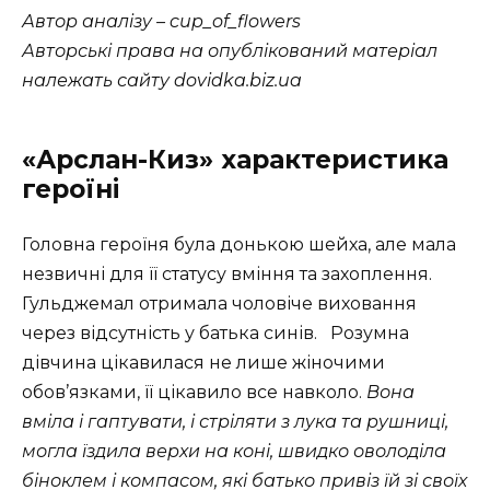
Автор аналізу – cup_of_flowers
Авторські права на опублікований матеріал
належать сайту dovidka.biz.ua
«Арслан-Киз» характеристика
героїні
Головна героїня була донькою шейха, але мала
незвичні для її статусу вміння та захоплення.
Гульджемал отримала чоловіче виховання
через відсутність у батька синів. Розумна
дівчина цікавилася не лише жіночими
обов’язками, її цікавило все навколо.
Вона
вміла і гаптувати, і стріляти з лука та рушниці,
могла
їздила верхи на коні,
швидко оволоділа
біноклем і компасом, які батько привіз їй зі своїх