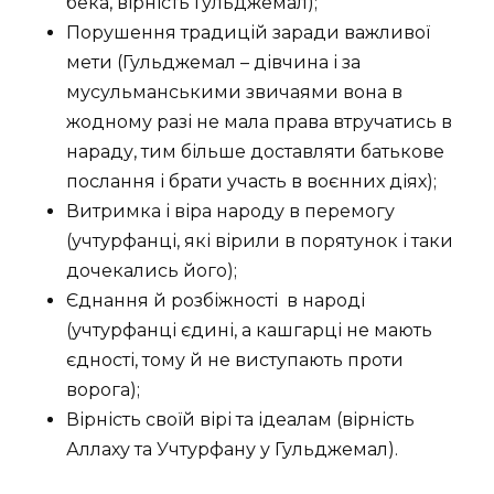
бека, вірність Гульджемал);
Порушення традицій заради важливої
мети (Гульджемал – дівчина і за
мусульманськими звичаями вона в
жодному разі не мала права втручатись в
нараду, тим більше доставляти батькове
послання і брати участь в воєнних діях);
Витримка і віра народу в перемогу
(учтурфанці, які вірили в порятунок і таки
дочекались його);
Єднання й розбіжності
в народі
(учтурфанці єдині, а кашгарці не мають
єдності, тому й не виступають проти
ворога);
Вірність своїй вірі та ідеалам (вірність
Аллаху та Учтурфану у Гульджемал).