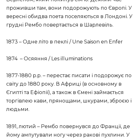
проживши там, вони подорожують по Європі. У
вересні обидва поета поселяються в Лондоні. У
грудні Рембо повертається в Шарлевіль.
1873 – Одне літо в пеклі / Une Saison en Enfer
1874 – Осяяння / Les illuminations
1877-1880 р.р. – перестає писати і подорожує по
світу до 1880 року. В Африці (в основному в
Єгипті та Ефіопії), а також в Ємені займається
торгівлею кави, прянощами, шкурами, зброєю і
людьми.
1891, лютий – Рембо повернувся до Франції, де
йому ампутували ногу через ракові пухлини. У