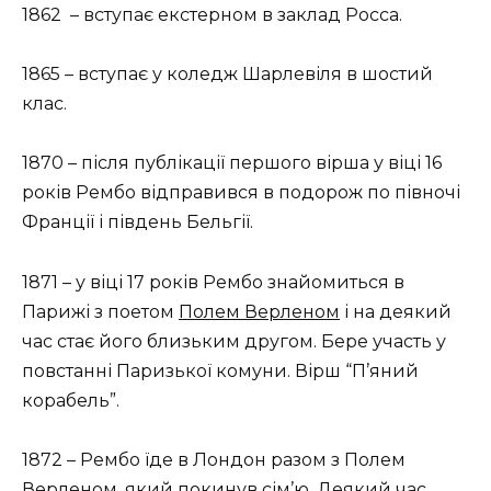
1862 – вступає екстерном в заклад Росса.
1865 – вступає у коледж Шарлевіля в шостий
клас.
1870 – після публікації першого вірша у віці 16
років Рембо відправився в подорож по півночі
Франції і південь Бельгії.
1871 – у віці 17 років Рембо знайомиться в
Парижі з поетом
Полем Верленом
і на деякий
час стає його близьким другом. Бере участь у
повстанні Паризької комуни. Вірш “П’яний
корабель”.
1872 – Рембо їде в Лондон разом з Полем
Верленом, який покинув сім’ю. Деякий час