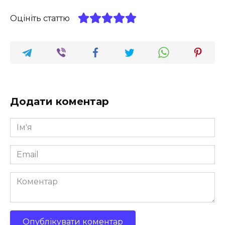
Оцініть статтю
Додати коментар
Ім'я
*
Email
*
Коментар