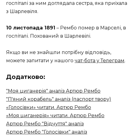
госпіталі за ним доглядала сестра, яка приїхала
з Шарлевіля.
10 листопада 1891
– Рембо помер в Марселі, в
госпіталі. Похований в Шарлевілі.
Якщо ви не знайшли потрібну відповідь,
можете запитати у нашого
чат-бота у Телеграм
.
Додатково:
"Моя циганерія" аналіз Артюр Рембо
"П'яний корабель" аналіз (паспорт твору)
«Голосівки» читати. Артюр Рембо
«Моя циганерія» читати. Артюр Рембо
Артюр Рембо "Відчуття" аналіз
Артюр Рембо "Голосівки" аналіз