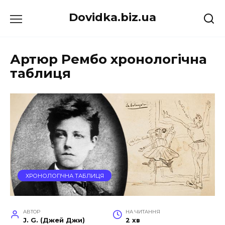
Перейти
Dovidka.biz.ua
до
вмісту
Артюр Рембо хронологічна
таблиця
ХРОНОЛОГІЧНА ТАБЛИЦЯ
АВТОР
НА ЧИТАННЯ
J. G. (Джей Джи)
2 хв