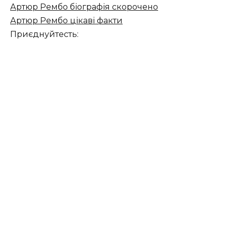
Артюр Рембо біографія скорочено
Артюр Рембо цікаві факти
Приєднуйтесть: