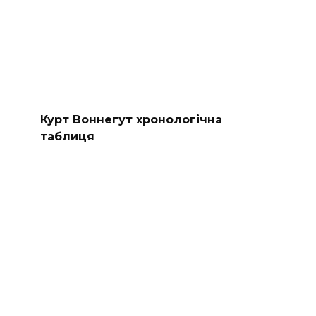
Курт Воннегут хронологічна
таблиця