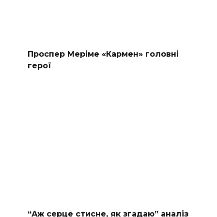
Проспер Меріме «Кармен» головні
герої
“Аж серце стисне, як згадаю” аналіз