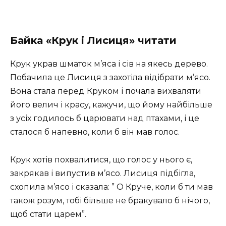
Байка «Крук і Лисиця» читати
Крук украв шматок м’яса і сів на якесь дерево.
Побачила це Лисиця з захотіла відібрати м’ясо.
Вона стала перед Круком і почала вихваляти
його велич і красу, кажучи, що йому найбільше
з усіх годилось б царювати над птахами, і це
сталося б напевно, коли б він мав голос.
Крук хотів похвалитися, що голос у нього є,
закрякав і випустив м’ясо. Лисиця підбігла,
схопила м’ясо і сказала: ” О Круче, коли б ти мав
також розум, тобі більше не бракувало б нічого,
щоб стати царем”.