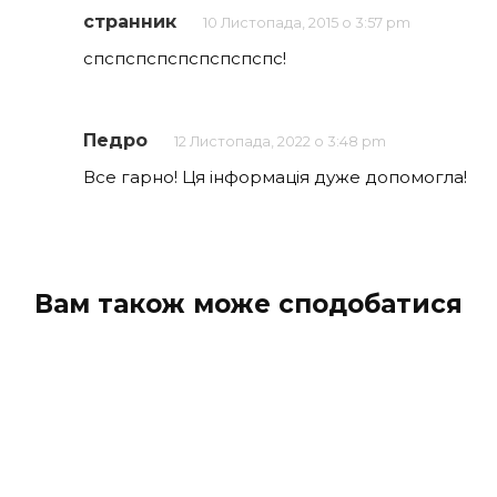
странник
10 Листопада, 2015 о 3:57 pm
спспспспспспспспспс!
Педро
12 Листопада, 2022 о 3:48 pm
Все гарно! Ця інформація дуже допомогла!
Вам також може сподобатися