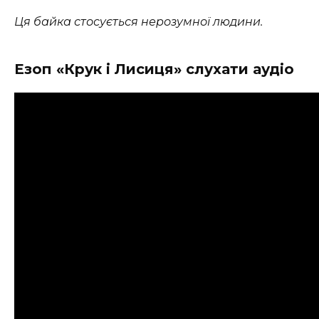
Ця байка стосується нерозумної людини.
Езоп «Крук і Лисиця» слухати аудіо