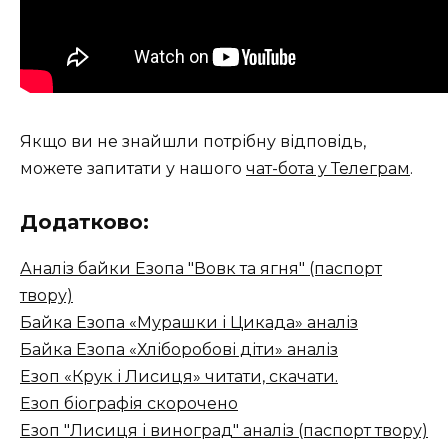
Якщо ви не знайшли потрібну відповідь,
можете запитати у нашого
чат-бота у Телеграм
.
Додатково:
Аналіз байки Езопа "Вовк та ягня" (паспорт
твору)
Байка Езопа «Мурашки і Цикада» аналіз
Байка Езопа «Хліборобові діти» аналіз
Езоп «Крук і Лисиця» читати, скачати.
Езоп біографія скорочено
Езоп "Лисиця і виноград" аналіз (паспорт твору)