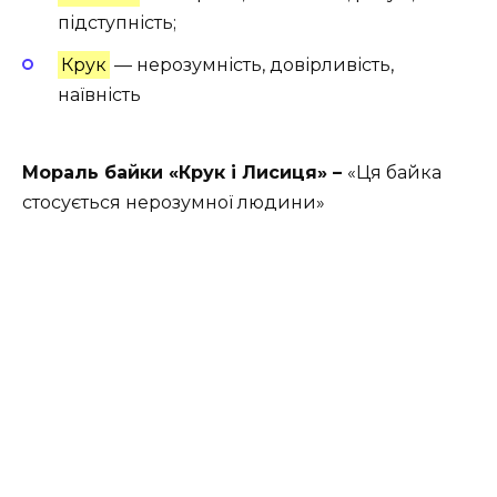
підступність;
Крук
— нерозумність, довірливість,
наївність
Мораль байки «Крук і Лисиця» –
«Ця байка
стосується нерозумної людини»