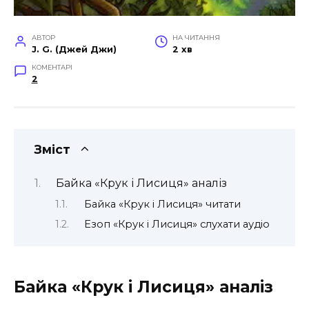
АВТОР
НА ЧИТАННЯ
J. G. (Джей Джи)
2 хв
КОМЕНТАРІ
2
Зміст
Байка «Крук і Лисиця» аналіз
Байка «Крук і Лисиця» читати
Езоп «Крук і Лисиця» слухати аудіо
Байка «Крук і Лисиця» аналіз