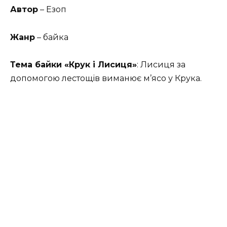
Автор
– Езоп
Жанр
– байка
Тема байки «Крук і Лисиця»
: Лисиця за
допомогою лестощів виманює м’ясо у Крука.