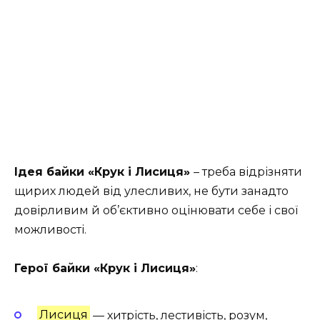
Ідея байки «Крук і Лисиця»
– треба відрізняти
щирих людей від улесливих, не бути занадто
довірливим й об’єктивно оцінювати себе і свої
можливості.
Герої байки «Крук і Лисиця»
:
Лисиця
— хитрість, лестивість, розум,