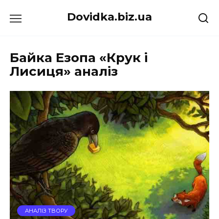
Перейти
Dovidka.biz.ua
до
вмісту
Байка Езопа «Крук і
Лисиця» аналіз
АНАЛІЗ ТВОРУ