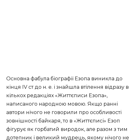
Основна фабула біографії Езопа виникла до
кінця IV ст до н. е. і знайшла втілення відразу в
кількох редакціях «Життєписи Езопа»,
написаного народною мовою. Якщо ранні
автори нічого не говорили про особливості
зовнішності байкаря, то в «Життєписі» Езоп
фігурує як горбатий виродок, але разом з тим
дотепник і великий мудрець, якому нічого не