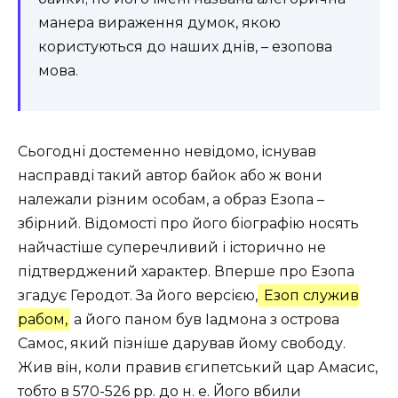
манера вираження думок, якою
користуються до наших днів, – езопова
мова.
Сьогодні достеменно невідомо, існував
насправді такий автор байок або ж вони
належали різним особам, а образ Езопа –
збірний. Відомості про його біографію носять
найчастіше суперечливий і історично не
підтверджений характер. Вперше про Езопа
згадує Геродот. За його версією,
Езоп служив
рабом,
а його паном був Іадмона з острова
Самос, який пізніше дарував йому свободу.
Жив він, коли правив єгипетський цар Амасис,
тобто в 570-526 рр. до н. е. Його вбили