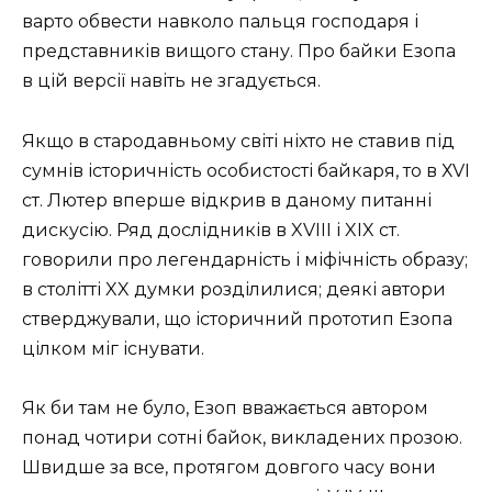
варто обвести навколо пальця господаря і
представників вищого стану. Про байки Езопа
в цій версії навіть не згадується.
Якщо в стародавньому світі ніхто не ставив під
сумнів історичність особистості байкаря, то в ХVI
ст. Лютер вперше відкрив в даному питанні
дискусію. Ряд дослідників в XVIII і XIX ст.
говорили про легендарність і міфічність образу;
в столітті XX думки розділилися; деякі автори
стверджували, що історичний прототип Езопа
цілком міг існувати.
Як би там не було, Езоп вважається автором
понад чотири сотні байок, викладених прозою.
Швидше за все, протягом довгого часу вони