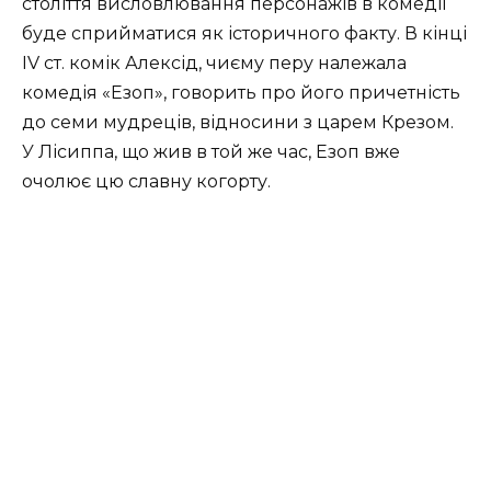
століття висловлювання персонажів в комедії
буде сприйматися як історичного факту. В кінці
IV ст. комік Алексід, чиєму перу належала
комедія «Езоп», говорить про його причетність
до семи мудреців, відносини з царем Крезом.
У Лісиппа, що жив в той же час, Езоп вже
очолює цю славну когорту.