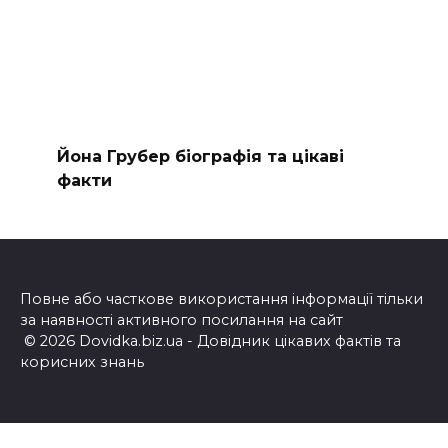
Йона Грубер біографія та цікаві
факти
Повне або часткове використання інформації тільки
за наявності активного посилання на сайт
© 2026 Dovidka.biz.ua - Довідник цікавих фактів та
корисних знань