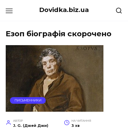
Перейти
Dovidka.biz.ua
до
вмісту
Езоп біографія скорочено
ПИСЬМЕННИКИ
АВТОР
НА ЧИТАННЯ
J. G. (Джей Джи)
3 хв