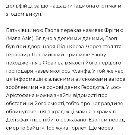
дельфійці, за що нащадки Іадмона отримали
згодом викуп.
Батьківщиною Езопа переказ називає Фрігию
(Мала Азія). Згідно з деякими даними, Езоп
був при дворі царя Лідії Креза. Через століття
Гераклид Понтийский припише Езопу
походження з Фракії, а в якості його першого
господаря назве якогось Ксанфа. У той же час
ця інформація є власними висновками автора,
зробленими на основі даних Геродота. У «ос»
Арістофана можна знайти відомості про
обставини його смерті, тобто про неправдиве
обвинувачення в крадіжці майна з храму в
Дельфах і про нібито розказаної Езопом перед
смертю байці «Про жука і орле». Ще через