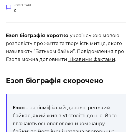
КОМЕНТАРІ
2
Езоп біографія коротко
українською мовою
розповість про життя та творчість митця, якого
називають “Батьком байки”. Повідомлення про
Езопа можна доповнити
цікавими фактами
.
Езоп біографія скорочено
Езоп
– напівміфічний давньогрецький
байкар, який жив в VI столітті до н. е. Його
вважають основоположником жанру
байки; по його імені названа алегорична