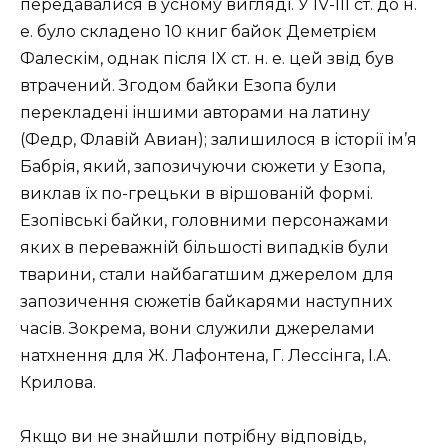
передавалися в усному вигляді. У IV-III ст. до н.
е. було складено 10 книг байок Деметрієм
Фалескім, однак після IX ст. н. е. цей звід був
втрачений. Згодом байки Езопа були
перекладені іншими авторами на латину
(Федр, Флавій Авиан); залишилося в історії ім’я
Бабрія, який, запозичуючи сюжети у Езопа,
виклав їх по-грецьки в віршованій формі.
Езопівські байки, головними персонажами
яких в переважній більшості випадків були
тварини, стали найбагатшим джерелом для
запозичення сюжетів байкарями наступних
часів. Зокрема, вони служили джерелами
натхнення для Ж. Лафонтена, Г. Лессінга, І.А.
Крилова.
Якщо ви не знайшли потрібну відповідь,