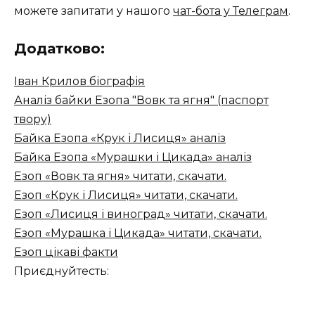
можете запитати у нашого
чат-бота у Телеграм
.
Додатково:
Іван Крилов біографія
Аналіз байки Езопа "Вовк та ягня" (паспорт
твору)
Байка Езопа «Крук і Лисиця» аналіз
Байка Езопа «Мурашки і Цикада» аналіз
Езоп «Вовк та ягня» читати, скачати.
Езоп «Крук і Лисиця» читати, скачати.
Езоп «Лисиця і виноград» читати, скачати.
Езоп «Мурашка і Цикада» читати, скачати.
Езоп цікаві факти
Приєднуйтесть: