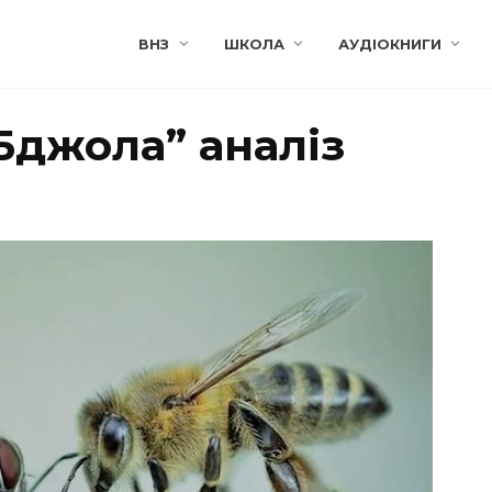
ВНЗ
ШКОЛА
АУДІОКНИГИ
Бджола” аналіз