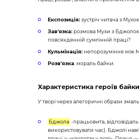
Експозиція:
зустріч читача з Мухо
Зав’язка:
розмова Мухи з Бджолою: 
повсякденній сумлінній праці?
Кульмінація:
непорозуміння між М
Розв’язка
: мораль байки.
Характеристика героїв байки
У творі через алегоричні образи зма
Бджола
-працьовита, відповідаль
використовувати час). Бджолі наві
праці, у «клопотах у полі». Праця — 