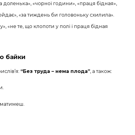
а доленька», «чорної години», «праця бідная»,
гойдає», «за тиждень би головоньку схилила».
у», «не те, що клопоти у полі і праця бідная
до байки
рислів’я:
“Без труда – нема плода”
, а також:
и.
 матимеш.