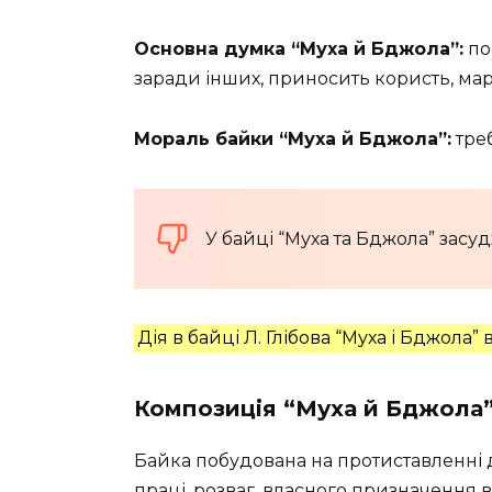
Основна думка “Муха й Бджола”:
пош
заради інших, приносить користь, марн
Мораль байки “Муха й Бджола”:
тре
У байці “Муха та Бджола” засу
Дія в байці Л. Глібова “Муха і Бджола” 
Композиція “Муха й Бджола
Байка побудована на протиставленні дв
праці, розваг, власного призначення в 