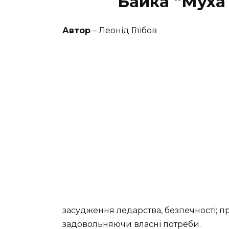
Байка “Муха
Автор
– Леонід Глібов
засудження ледарства, безпечності; п
задовольняючи власні потреби.