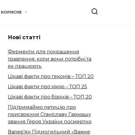
КОРИСНЕ
Нові статті
Ферменти для покращення
травлення: коли вони потрібні та
як працюють
Цікаві факти про геконів – ТОП 20
Цікаві факти про хімію – ТОП 25
Цікаві факти про бізонів – ТОП 20
Підтримаймо петицію про
присвоєння Станіславу Гармашу
звання Героя України посмертно
Валер’ян Підмогильний «Важке