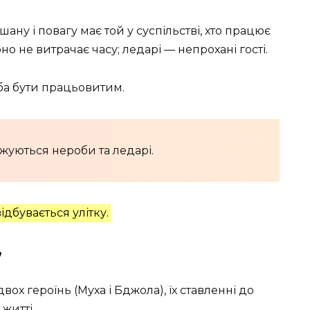
ану і повагу має той у суспільстві, хто працює
о не витрачає часу; ледарі — непрохані гості.
ба бути працьовитим.
джуються нероби та ледарі.
відбувається улітку.
”
ох героїнь (Муха і Бджола), їх ставленні до
житті.