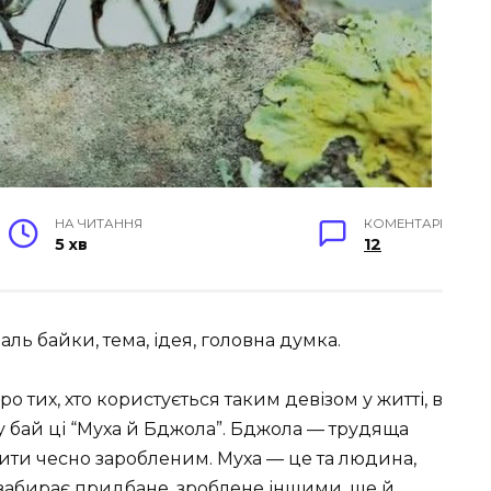
НА ЧИТАННЯ
КОМЕНТАРІ
5 хв
12
аль байки, тема, ідея, головна думка.
о тих, хто користується таким девізом у житті, в
у бай ці “Муха й Бджола”. Бджола — трудяща
жити чесно заробленим. Муха — це та людина,
забирає придбане, зроблене іншими, ще й