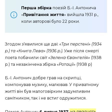
Перша збірка
поезій Б.-І. Антонича
«
Привітання життя
» вийшла 1931 р.,
коли авторові було 22 роки.
Згодом з’явилися ще дві:
«Три перстені» (1934
р.) та «Книга Лева» (1936 р.).
Уже після смерті
поета побачили світ
«Зелена Євангелія»
(1938
р.) та незакінчена збірка «
Ротації
» (1938 р)
Б.-І. Антонич добре грав на скрипці,
компонував музику, малював. У приватному
житті він був малоговірким задумливим
самітником, так і не встиг одружитися.
Помер Антонич
6 липня 1937
на
двадцять