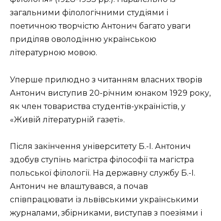
загальними філологічними студіями і
поетичною творчістю Антонич багато уваги
приділяв оволодінню українською
літературною мовою.
Уперше прилюдно з читанням власних творів
Антонич виступив 20-річним юнаком 1929 року,
як член товариства студентів-україністів, у
«Живій літературній газеті».
Після закінчення університету Б.-І. Антонич
здобув ступінь магістра філософії та магістра
польської філології. На державну службу Б.-І.
Антонич не влаштувався, а почав
співпрацювати із львівськими українськими
журналами, збірниками, виступав з поезіями і