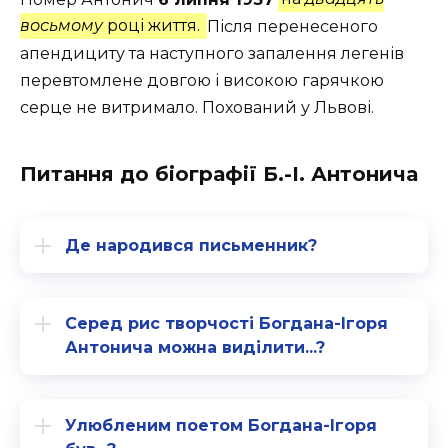
восьмому
році життя.
Після перенесеного
апендициту та наступного запалення легенів
перевтомлене довгою і високою гарячкою
серце не витримало. Похований у Львові.
Питання до біографії Б.-І. Антонича
Де народився письменник?
Серед рис творчості Богдана-Ігоря
Антонича можна виділити...?
Улюбленим поетом Богдана-Ігоря