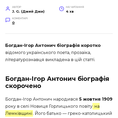
АВТОР
НА ЧИТАННЯ
J. G. (Джей Джи)
4 хв
КОМЕНТАРІ
0
Богдан-Ігор Антонич біографія коротко
відомого українського поета, прозаїка,
літературознавця викладена в цій статті.
Богдан-Ігор Антонич біографія
скорочено
Богдан-Ігор Антонич народився
5 жовтня 1909
року в селі Новиця Горлицького повіту
на
Лемківщині
. Його батько — греко-католицький