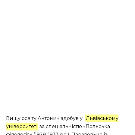
Вищу освіту Антонич здобув у
Львівському
університеті
за спеціальністю «Польська
філологія» (1928-1933 рр.). Паралельно із