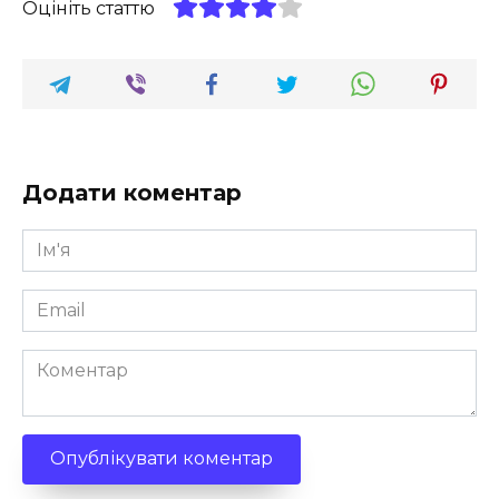
Оцініть статтю
Додати коментар
Ім'я
*
Email
*
Коментар