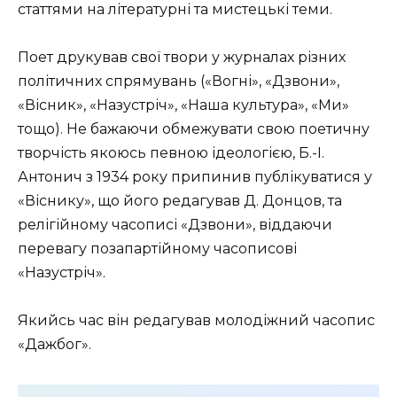
статтями на літературні та мистецькі теми.
Поет друкував свої твори у журналах різних
політичних спрямувань («Вогні», «Дзвони»,
«Вісник», «Назустріч», «Наша культура», «Ми»
тощо). Не бажаючи обмежувати свою поетичну
творчість якоюсь певною ідеологією, Б.-І.
Антонич з 1934 року припинив публікуватися у
«Віснику», що його редагував Д. Донцов, та
релігійному часописі «Дзвони», віддаючи
перевагу позапартійному часописові
«Назустріч».
Якийсь час він редагував молодіжний часопис
«Дажбог».