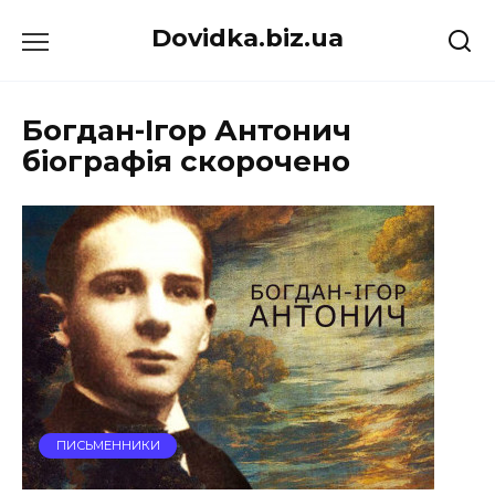
Перейти
Dovidka.biz.ua
до
вмісту
Богдан-Ігор Антонич
біографія скорочено
ПИСЬМЕННИКИ