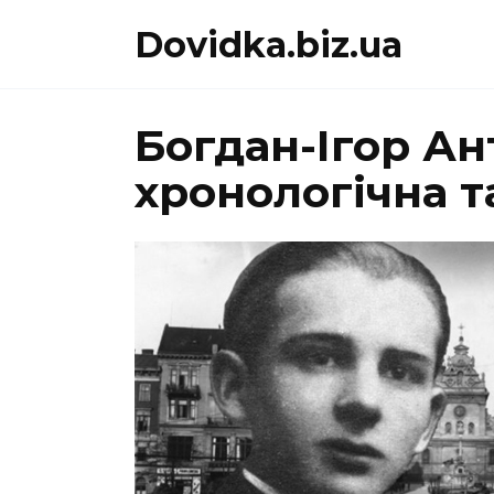
Перейти
Dovidka.biz.ua
до
вмісту
Богдан-Ігор А
хронологічна 