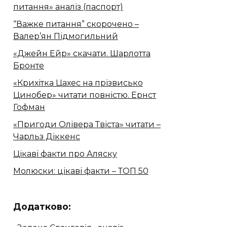
питання» аналіз (паспорт)
“Важке питання” скорочено –
Валер’ян Підмогильний
«Джейн Ейр» скачати. Шарлотта
Бронте
«Крихітка Цахес на прізвисько
Цинобер» читати повністю. Ернст
Гофман
«Пригоди Олівера Твіста» читати –
Чарльз Діккенс
Цікаві факти про Аляску
Молюски: цікаві факти – ТОП 50
Додатково: