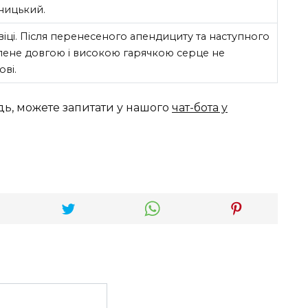
дницький.
іці. Після перенесеного апендициту та наступного
лене довгою і високою гарячкою серце не
ві.
дь, можете запитати у нашого
чат-бота у