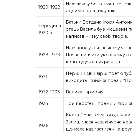
Навчався у Сяноцькій гімназі
1920–1928
одним з кращих учнів.
Батьки Богдана Ігоря Антонич
Середина
отець Василь був місцевим па
1920-х
написав низку своїх творів.
Навчання у Львівському уніве
1928-1933
Почав вивчити українську літ
колі студентів-українців.
Перший свій вірш поет опубл
1931
виходить книжка поезій “
При
1932-1933
Велика гармонія
1934
Три перстені: поеми й лірика
Книга Лева. Крім того, він ви
Залишилася незакінчена нове
1936
що мала називатися «На друг