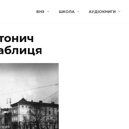
ВНЗ
ШКОЛА
АУДІОКНИГИ
нтонич
таблиця