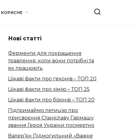
КОРИСНЕ
Нові статті
Ферменти для покращення
травлення: коли вони потрібні та
як працюють
Цікаві факти про геконів – ТОП 20
Цікаві факти про хімію – ТОП 25
Цікаві факти про бізонів – ТОП 20
Підтримаймо петицію про
присвоєння Станіславу Гармашу
звання Героя України посмертно
Валер’ян Підмогильний «Важке