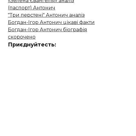
«Зелена Євангелія» аналіз
(паспорт) Антонич
"Три перстені" Антонич аналіз
Богдан-Ігор Антонич цікаві факти
Богдан-Ігор Антонич біографія
скорочено
Приєднуйтесть: