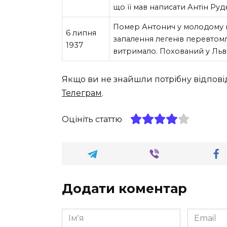
що її мав написати Антін Ру
Помер Антонич у молодому в
6 липня
запалення легенів перевтом
1937
витримало. Похований у Льво
Якщо ви не знайшли потрібну відпові
Телеграм
.
Оцініть статтю
Додати коментар
Ім'я
Email
*
*