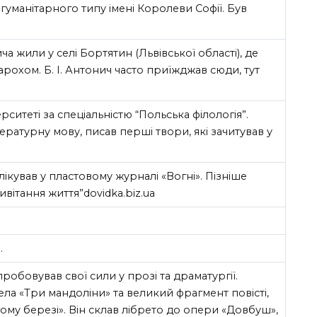
ї гуманітарного типу імені Королеви Софії. Був
а жили у селі Бортятин (Львівської області), де
рохом. Б. І. Антонич часто приїжджав сюди, тут
рситеті за спеціальністю “Польська філологія”.
ературну мову, писав перші твори, які зачитував у
ікував у пластовому журналі «Вогні». Пізніше
вітання життя”dovidka.biz.ua
.
пробовував свої сили у прозі та драматургії.
ла «Три мандоліни» та великий фрагмент повісті,
ому березі». Він склав лібрето до опери «Довбуш»,