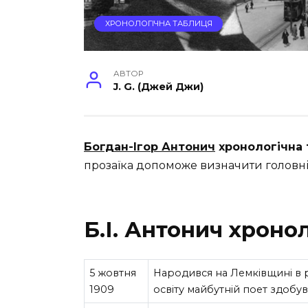
ХРОНОЛОГІЧНА ТАБЛИЦЯ
АВТОР
J. G. (Джей Джи)
Богдан-Ігор Антонич
хронологічна
прозаїка допоможе визначити головні п
Б.І. Антонич хроно
5 жовтня
Народився на Лемківщині в 
1909
освіту майбутній поет здобу