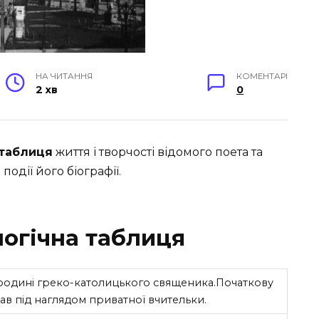
НА ЧИТАННЯ
КОМЕНТАРІ
2 хв
0
 таблиця
життя і творчості відомого поета та
одії його біографії.
логічна таблиця
родині греко-католицького священика.Початкову
вав під наглядом приватної вчительки.