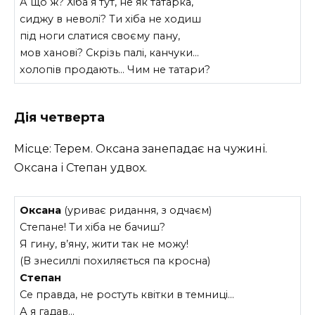
А що ж? Хіба я тут, не як татарка,
сиджу в неволі? Ти хіба не ходиш
під ноги слатися своєму пану,
мов ханові? Скрізь палі, канчуки…
холопів продають… Чим не татари?
Дія четверта
Місце: Терем. Оксана занепадає на чужині.
Оксана і Степан удвох.
Оксана
(уриває ридання, з одчаєм)
Степане! Ти хіба не бачиш?
Я гину, в’яну, жити так не можу!
(В знесиллі похиляється па кросна)
Степан
Се правда, не ростуть квітки в темниці…
А я гадав…