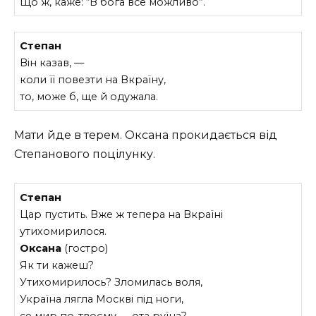
Що ж, каже: “В бога все можливо”.
Степан
Він казав, —
коли її повезти на Вкраїну,
то, може б, ще й одужала.
Мати йде в терем. Оксана прокидається від
Степанового поцілунку.
Степан
Цар пустить. Вже ж тепера на Вкраїні
утихомирилося.
Оксана
(гостро)
Як ти кажеш?
Утихомирилось? Зломилась воля,
Україна лягла Москві під ноги,
се мир по-твоєму — ота руїна?