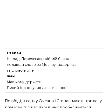
Степан
На раді Переяславській мій батько,
подавши слово за Москву, додержав
те слово вірне.
Іван
Мав кому держати!
Лихий їх спокусив давати слово!
По обіді, в садку Оксана і Степан мають тривалу
розмову, під час якої в них пробуджується