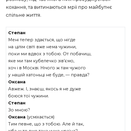
кохання, та витинаються мрії про майбутнє
спільне життя.
Степан
Мені тепер здається, що нігде
на цілім світі вже нема чужини,
поки ми вдвох з тобою. От побачиш,
яке ми там кубелечко зів’ємо,
хоч і в Москві. Нічого ж там чужого
у нашій хатоньці не буде, — правда?
Оксана
Авжеж. І, знаєш, якось я не дуже
боюся тої чужини.
Степан
Зо мною?
Оксана
(усміхається)
Тим певне, що з тобою. Але й так,