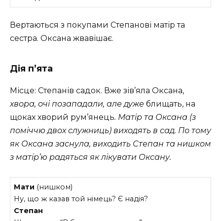
Вертаються з покупами Степанові матір та
сестра. Оксана жвавішає.
Дія п’ята
Місце: Степанів садок. Вже зів’яла Оксана,
хвора, очі позападали, але дуже
блищать, на
щоках хворий рум’янець
. Матір та Оксана (з
поміччю двох служниць) виходять в сад. По тому
як Оксана заснула, виходить Степан та нишком
з матір’ю радяться як лікувати Оксану.
Мати
(нишком)
Ну, що ж казав той німець? Є надія?
Степан