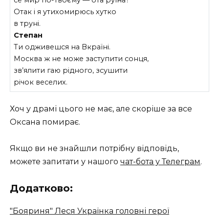
Отак і я утихомирюсь хутко
в труні.
Степан
Ти одживешся на Вкраїні.
Москва ж не може заступити сонця,
зв’ялити гаю рідного, зсушити
річок веселих.
Хоч у драмі цього не має, але скоріше за все
Оксана помирає.
Якщо ви не знайшли потрібну відповідь,
можете запитати у нашого
чат-бота у Телеграм
.
Додатково:
"Бояриня" Леся Українка головні герої