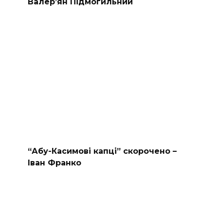
Валер’ян Підмогильний
“Абу-Касимові капці” скорочено –
Іван Франко