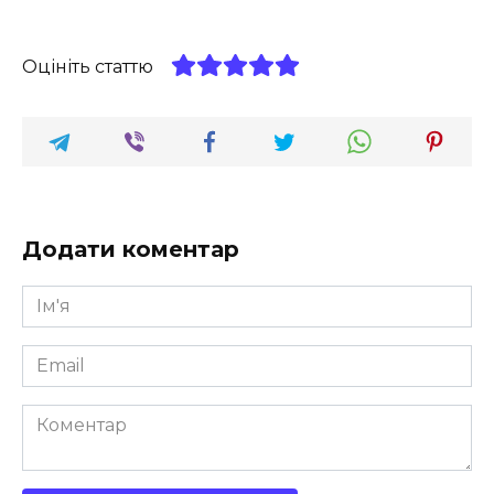
Оцініть статтю
Додати коментар
Ім'я
*
Email
*
Коментар