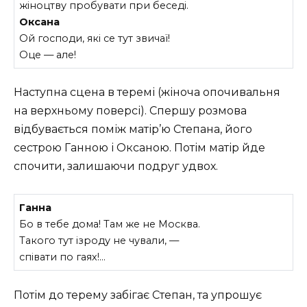
жіноцтву пробувати при беседі.
Оксана
Ой господи, які се тут звичаї!
Оце — але!
Наступна сцена в теремі (жіноча опочивальня
на верхньому поверсі). Спершу розмова
відбувається поміж матір’ю Степана, його
сестрою Ганною і Оксаною. Потім матір йде
спочити, залишаючи подруг удвох.
Ганна
Бо в тебе дома! Там же не Москва.
Такого тут ізроду не чували, —
співати по гаях!…
Потім до терему забігає Степан, та упрошує