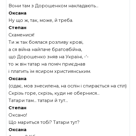
Вони там з Дорошенком накладають…
Оксана
Ну що ж, так, може, й треба.
Степан
Схаменися!
Ти ж так боялася розливу крові,
а ся війна найпаче братовбійна,
що Дорошенко зняв на Україні, -‘-
то ж він татар на поміч приєднав
і платить їм ясиром християнським.
Оксана
(сідає, мов знесилена, на ослін і спирається на стіл)
Скрізь горе, скрізь, куди не обернися…
Татари там… татари й тут…
Степан
Оксано!
Що мариться тобі? Татари тут?
Оксана