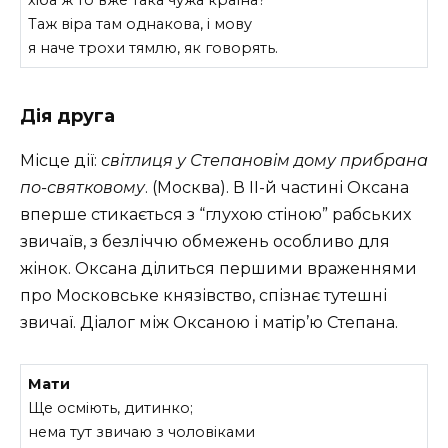
хіба ж то вже така чужа країна?
Таж віра там однакова, і мову
я наче трохи тямлю, як говорять.
Дія друга
Місце дії:
світлиця у Степановім дому прибрана
по-святковому
. (Москва). В II-й частині Оксана
вперше стикається з “глухою стіною” рабських
звичаїв, з безліччю обмежень особливо для
жінок. Оксана ділиться першими враженнями
про Московське князівство, спізнає тутешні
звичаї. Діалог між Оксаною і матір’ю Степана.
Мати
Ще осміють, дитинко;
нема тут звичаю з чоловіками