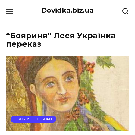
Перейти
Dovidka.biz.ua
до
вмісту
“Бояриня” Леся Українка
переказ
СКОРОЧЕНО ТВОРИ