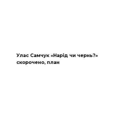
Улас Самчук «Нарід чи чернь?»
скорочено, план