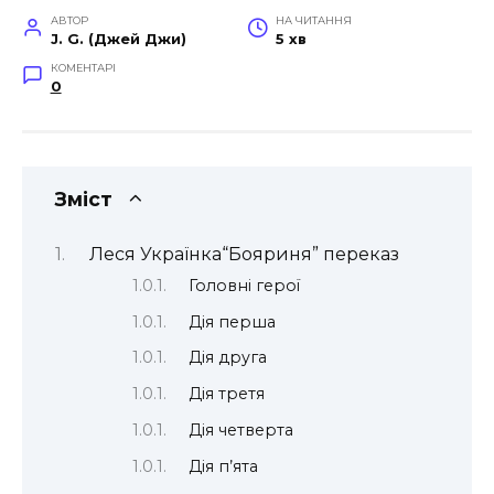
АВТОР
НА ЧИТАННЯ
J. G. (Джей Джи)
5 хв
КОМЕНТАРІ
0
Зміст
Леся Українка“Бояриня” переказ
Головні герої
Дія перша
Дія друга
Дія третя
Дія четверта
Дія п’ята