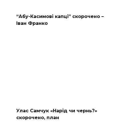
“Абу-Касимові капці” скорочено –
Іван Франко
Улас Самчук «Нарід чи чернь?»
скорочено, план