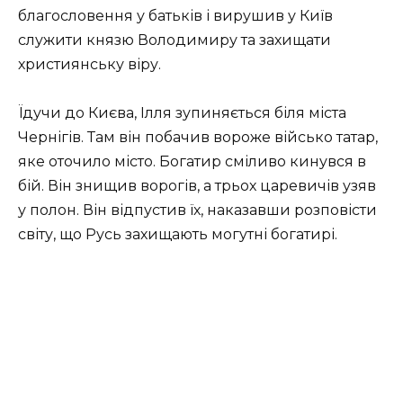
благословення у батьків і вирушив у Київ
служити князю Володимиру та захищати
християнську віру.
Їдучи до Києва, Ілля зупиняється біля міста
Чернігів. Там він побачив вороже військо татар,
яке оточило місто. Богатир сміливо кинувся в
бій. Він знищив ворогів, а трьох царевичів узяв
у полон. Він відпустив їх, наказавши розповісти
світу, що Русь захищають могутні богатирі.