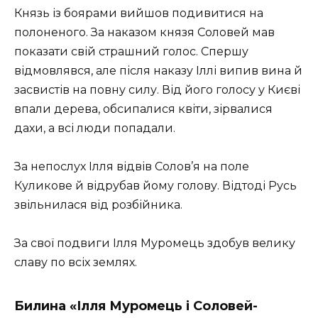
Князь із боярами вийшов подивитися на
полоненого. За наказом князя Соловей мав
показати свій страшний голос. Спершу
відмовлявся, але після наказу Іллі випив вина й
засвистів на повну силу. Від його голосу у Києві
впали дерева, обсипалися квіти, зірвалися
дахи, а всі люди попадали.
За непослух Ілля відвів Солов’я на поле
Куликове й відрубав йому голову. Відтоді Русь
звільнилася від розбійника.
За свої подвиги Ілля Муромець здобув велику
славу по всіх землях.
Билина «Ілля Муромець і Соловей-