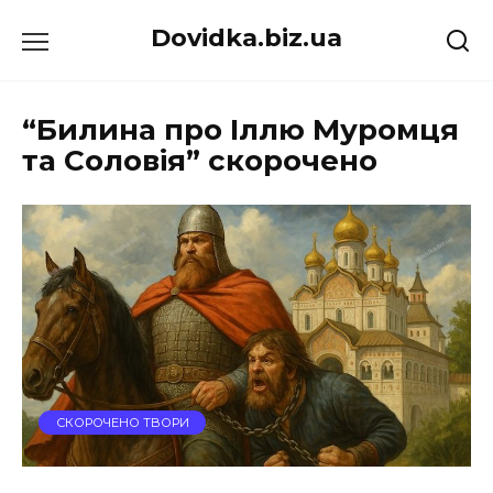
Перейти
Dovidka.biz.ua
до
вмісту
“Билина про Іллю Муромця
та Соловія” скорочено
СКОРОЧЕНО ТВОРИ