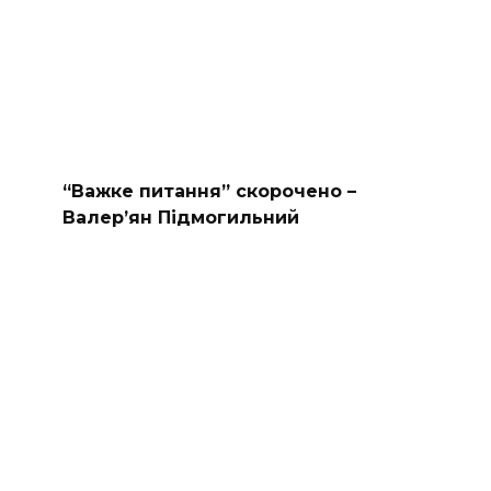
“Важке питання” скорочено –
Валер’ян Підмогильний