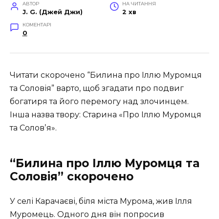
АВТОР
НА ЧИТАННЯ
J. G. (Джей Джи)
2 хв
КОМЕНТАРІ
0
Читати скорочено “Билина про Іллю Муромця
та Соловія” варто, щоб згадати про подвиг
богатиря та його перемогу над злочинцем.
Інша назва твору:
Старина «Про Іллю Муромця
та Соловʼя
».
“Билина про Іллю Муромця та
Соловія” скорочено
У селі Карачаєві, біля міста Мурома, жив Ілля
Муромець. Одного дня він попросив