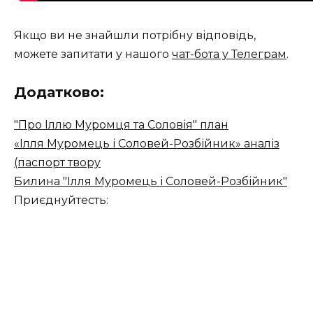
Якщо ви не знайшли потрібну відповідь,
можете запитати у нашого
чат-бота у Телеграм
.
Додатково:
"Про Іллю Муромця та Соловія" план
«Ілля Муромець і Соловей-Розбійник» аналіз
(паспорт твору
Билина "Ілля Муромець і Соловей-Розбійник"
Приєднуйтесть: