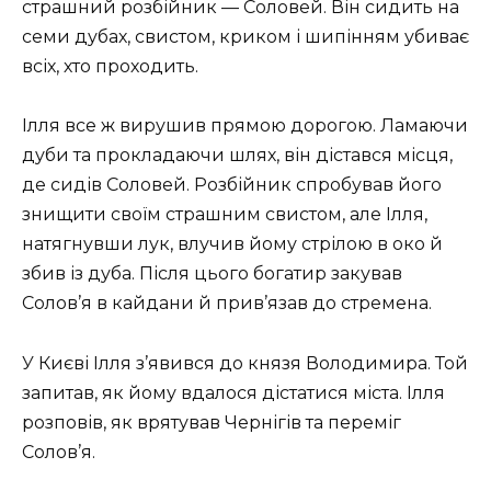
страшний розбійник — Соловей. Він сидить на
семи дубах, свистом, криком і шипінням убиває
всіх, хто проходить.
Ілля все ж вирушив прямою дорогою. Ламаючи
дуби та прокладаючи шлях, він дістався місця,
де сидів Соловей. Розбійник спробував його
знищити своїм страшним свистом, але Ілля,
натягнувши лук, влучив йому стрілою в око й
збив із дуба. Після цього богатир закував
Солов’я в кайдани й прив’язав до стремена.
У Києві Ілля з’явився до князя Володимира. Той
запитав, як йому вдалося дістатися міста. Ілля
розповів, як врятував Чернігів та переміг
Солов’я.