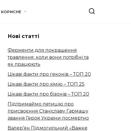
КОРИСНЕ
Нові статті
Ферменти для покращення
травлення: коли вони потрібні та
як працюють
Цікаві факти про геконів – ТОП 20
Цікаві факти про хімію – ТОП 25
Цікаві факти про бізонів – ТОП 20
Підтримаймо петицію про
присвоєння Станіславу Гармашу
звання Героя України посмертно
Валер’ян Підмогильний «Важке