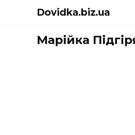
Перейти
Dovidka.biz.ua
до
вмісту
Марійка Підгір
МАРІЙКА ПІДГІРЯНКА
«Українка я
маленька»