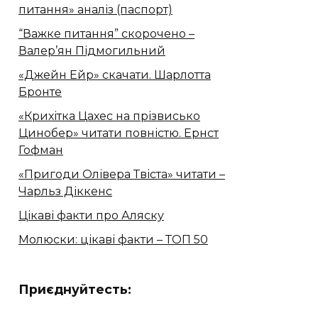
питання» аналіз (паспорт)
“Важке питання” скорочено –
Валер’ян Підмогильний
«Джейн Ейр» скачати. Шарлотта
Бронте
«Крихітка Цахес на прізвисько
Цинобер» читати повністю. Ернст
Гофман
«Пригоди Олівера Твіста» читати –
Чарльз Діккенс
Цікаві факти про Аляску
Молюски: цікаві факти – ТОП 50
Приєднуйтесть: