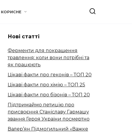
КОРИСНЕ
Нові статті
Ферменти для покращення
травлення: коли вони потрібні та
як працюють
Цікаві факти про геконів – ТОП 20
Цікаві факти про хімію – ТОП 25
Цікаві факти про бізонів – ТОП 20
Підтримаймо петицію про
присвоєння Станіславу Гармашу
звання Героя України посмертно
Валер’ян Підмогильний «Важке