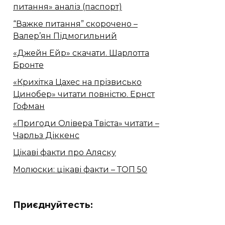
питання» аналіз (паспорт)
“Важке питання” скорочено –
Валер’ян Підмогильний
«Джейн Ейр» скачати. Шарлотта
Бронте
«Крихітка Цахес на прізвисько
Цинобер» читати повністю. Ернст
Гофман
«Пригоди Олівера Твіста» читати –
Чарльз Діккенс
Цікаві факти про Аляску
Молюски: цікаві факти – ТОП 50
Приєднуйтесть: