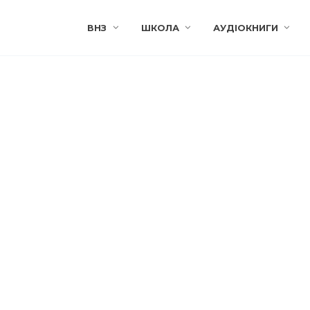
ВНЗ
ШКОЛА
АУДІОКНИГИ
С
9КЛАС
лянцеві
«Коли розлучаються