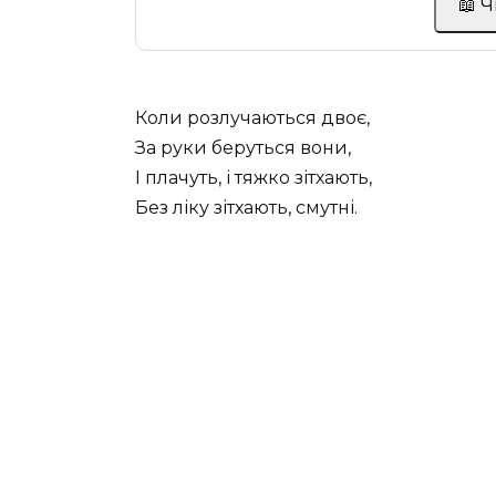
📖 
Коли розлучаються двоє,
За руки беруться вони,
I плачуть, і тяжко зітхають,
Без ліку зітхають, смутні.