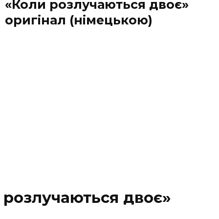
«Коли розлучаються двоє»
оригінал (німецькою)
и розлучаються двоє»