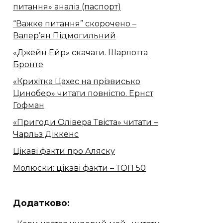
питання» аналіз (паспорт)
“Важке питання” скорочено –
Валер’ян Підмогильний
«Джейн Ейр» скачати. Шарлотта
Бронте
«Крихітка Цахес на прізвисько
Цинобер» читати повністю. Ернст
Гофман
«Пригоди Олівера Твіста» читати –
Чарльз Діккенс
Цікаві факти про Аляску
Молюски: цікаві факти – ТОП 50
Додатково: