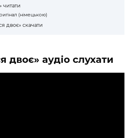
» читати
ригінал (німецькою)
ся двоє» скачати
я двоє» аудіо слухати