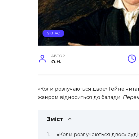
9КЛАС
АВТОР
O.H.
«Коли розлучаються двоє» Гейне читати
жанром відноситься до балади.
Перек
Зміст
«Коли розлучаються двоє» ауді