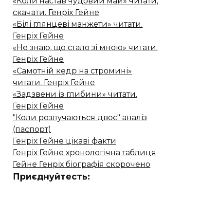
«Коли настав чудовий май» читати,
скачати. Генріх Гейне
«Білі глянцеві манжети» читати.
Генріх Гейне
«Не знаю, що стало зі мною» читати.
Генріх Гейне
«Самотній кедр на стромині»
читати. Генріх Гейне
«Задзвени із глибини» читати.
Генріх Гейне
"Коли розлучаються двоє" аналіз
(паспорт)
Генріх Гейне цікаві факти
Генріх Гейне хронологічна таблиця
Гейне Генріх біографія скорочено
Приєднуйтесть: