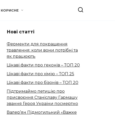
КОРИСНЕ
Нові статті
Ферменти для покращення
травлення: коли вони потрібні та
як працюють
Цікаві факти про геконів – ТОП 20
Цікаві факти про хімію – ТОП 25
Цікаві факти про бізонів – ТОП 20
Підтримаймо петицію про
присвоєння Станіславу Гармашу
звання Героя України посмертно
Валер’ян Підмогильний «Важке