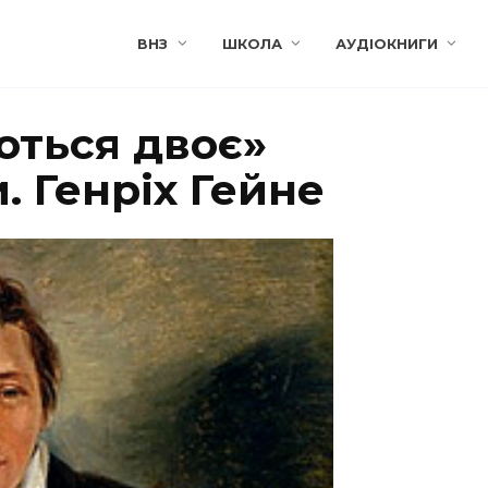
ВНЗ
ШКОЛА
АУДІОКНИГИ
ються двоє»
. Генріх Гейне