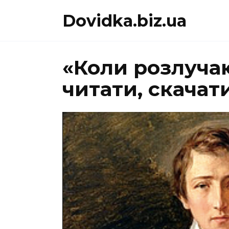
Перейти
Dovidka.biz.ua
до
вмісту
«Коли розлуча
читати, скачати