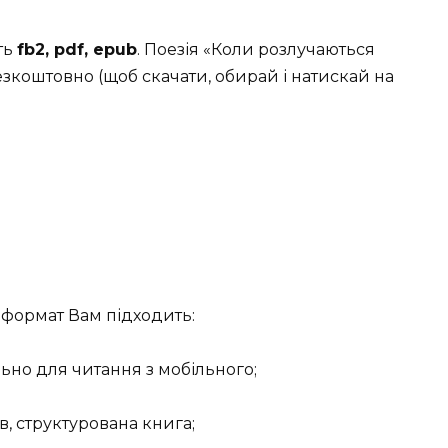
ть
fb2, pdf, epub
. Поезія «Коли розлучаються
езкоштовно (щоб скачати, обирай і натискай на
формат Вам підходить:
льно для читання з мобільного;
в, структурована книга;