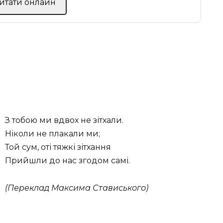
Читати онлайн
З тобою ми вдвох не зітхали.
Ніколи не плакали ми;
Той сум, оті тяжкі зітхання
Прийшли до нас згодом самі.
(Переклад Максима Стависького)