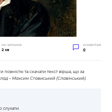
НА ЧИТАННЯ
КОМЕНТАРІ
2 хв
0
 повністю та скачати текст вірша, що за
лад – Максим Стависький (Славінський).
о слухати