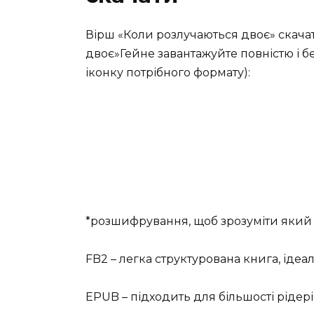
Вірш «Коли розлучаються двоє» скача
двоє»Гейне завантажуйте повністю і б
іконку потрібного формату):
*розшифрування, щоб зрозуміти який 
FB2 – легка структурована книга, ідеа
EPUB – підходить для більшості рідері