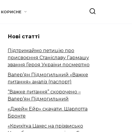
КОРИСНЕ
Нові статті
Підтримаймо петицію про
присвоєння Станіславу Гармашу
звання Героя України посмертно
Валер’ян Підмогильний «Важке
питання» аналіз (паспорт)
“Важке питання” скорочено –
Валер’ян Підмогильний
«Джейн Ейр» скачати. Шарлотта
Бронте
«Крихітка Цахес на прізвисько