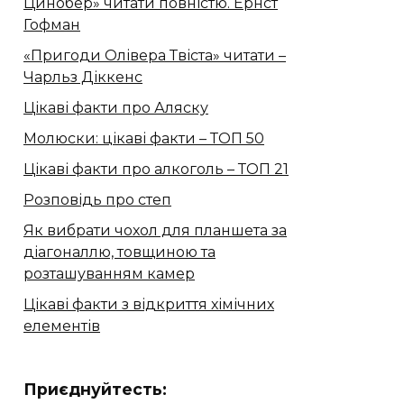
Цинобер» читати повністю. Ернст
Гофман
«Пригоди Олівера Твіста» читати –
Чарльз Діккенс
Цікаві факти про Аляску
Молюски: цікаві факти – ТОП 50
Цікаві факти про алкоголь – ТОП 21
Розповідь про степ
Як вибрати чохол для планшета за
діагоналлю, товщиною та
розташуванням камер
Цікаві факти з відкриття хімічних
елементів
Приєднуйтесть: