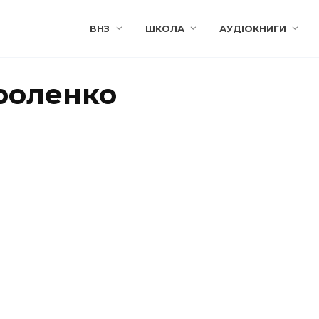
ВНЗ
ШКОЛА
АУДІОКНИГИ
роленко
ДИМИР
ЛЕНКО
й музикант»