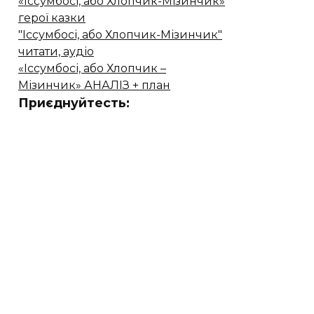
«Іссумбосі, або Хлопчик-Мізинчик»
герої казки
"Іссумбосі, або Хлопчик-Мізинчик"
читати, аудіо
«Іссумбосі, або Хлопчик –
Мізинчик» АНАЛІЗ + план
Приєднуйтесть: