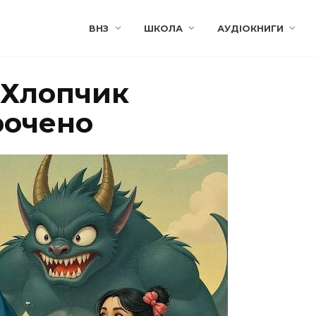
ВНЗ
ШКОЛА
АУДІОКНИГИ
о Хлопчик
рочено