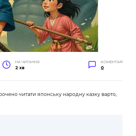
НА ЧИТАННЯ
КОМЕНТАРІ
2 хв
0
орочено читати японську народну казку варто,