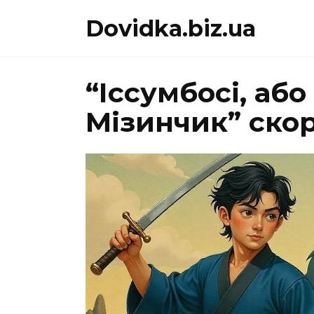
Перейти
Dovidka.biz.ua
до
вмісту
“Іссумбосі, аб
Мізинчик” ско