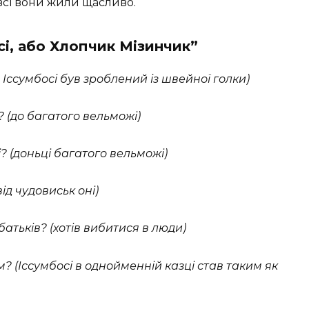
 всі вони жили щасливо.
сі, або Хлопчик Мізинчик”
ч Іссумбосі був зроблений із швейної голки)
? (до багатого вельможі)
 (доньці багатого вельможі)
від чудовиськ оні)
батьків? (хотів вибитися в люди)
? (Іссумбосі в однойменній казці став таким як