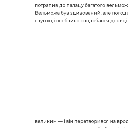
потрапив до палацу багатого вельмож
Вельможа був здивований, але погоди
слугою, і особливо сподобався доньці
великим — і він перетворився на вро