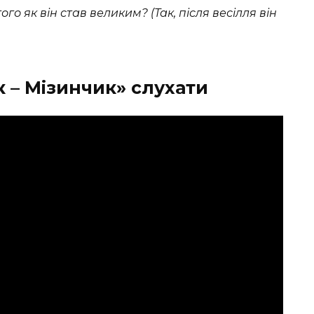
ого як він став великим? (Так, після весілля він
к – Мізинчик» слухати