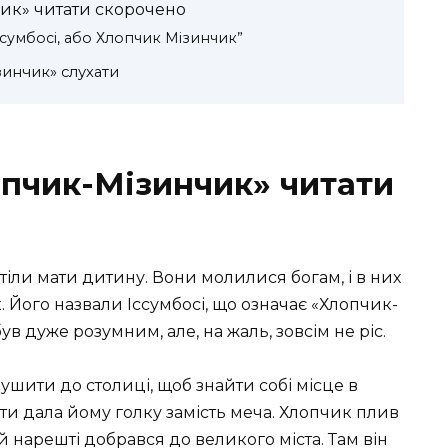
чик» читати скорочено
ссумбосі, або Хлопчик Мізинчик”
зинчик» слухати
опчик-Мізинчик» читати
отіли мати дитину. Вони молилися богам, і в них
 Його назвали Іссумбосі, що означає «Хлопчик-
ув дуже розумним, але, на жаль, зовсім не ріс.
рушити до столиці, щоб знайти собі місце в
ати дала йому голку замість меча. Хлопчик плив
й нарешті добрався до великого міста. Там він