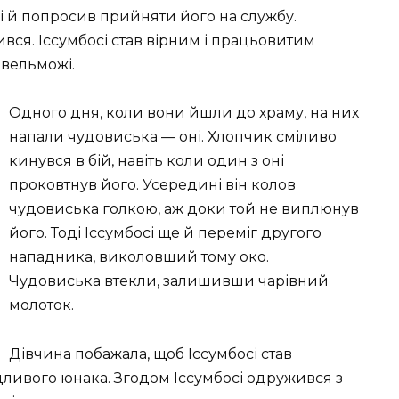
і й попросив прийняти його на службу.
вся. Іссумбосі став вірним і працьовитим
 вельможі.
Одного дня, коли вони йшли до храму, на них
напали чудовиська — оні. Хлопчик сміливо
кинувся в бій, навіть коли один з оні
проковтнув його. Усередині він колов
чудовиська голкою, аж доки той не виплюнув
його. Тоді Іссумбосі ще й переміг другого
нападника, виколовший тому око.
Чудовиська втекли, залишивши чарівний
молоток.
Дівчина побажала, щоб Іссумбосі став
дливого юнака. Згодом Іссумбосі одружився з