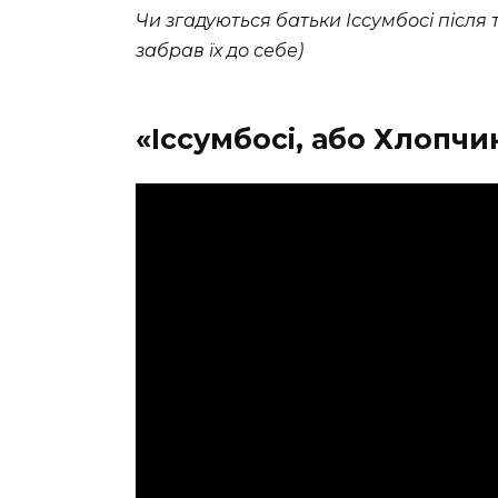
Чи згадуються батьки Іссумбосі після т
забрав їх до себе)
«Іссумбосі, або Хлопчи