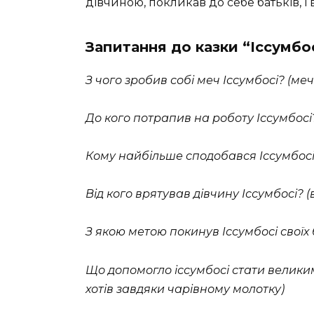
дівчиною, покликав до себе батьків, і
Запитання до казки “Іссумбо
З чого зробив собі меч Іссумбосі? (ме
До кого потрапив на роботу Іссумбосі
Кому найбільше сподобався Іссумбосі?
Від кого врятував дівчину Іссумбосі? (
З якою метою покинув Іссумбосі своїх 
Що допомогло іссумбосі стати великим
хотів завдяки чарівному молотку)