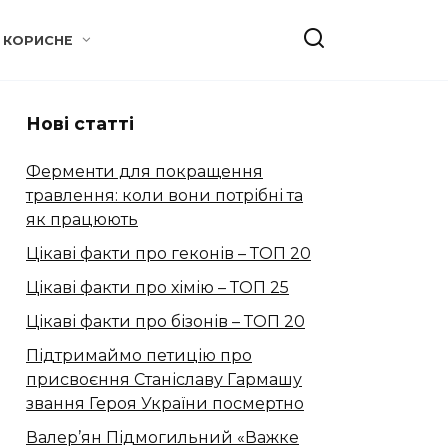
КОРИСНЕ
Нові статті
Ферменти для покращення
травлення: коли вони потрібні та
як працюють
Цікаві факти про геконів – ТОП 20
Цікаві факти про хімію – ТОП 25
Цікаві факти про бізонів – ТОП 20
Підтримаймо петицію про
присвоєння Станіславу Гармашу
звання Героя України посмертно
Валер’ян Підмогильний «Важке