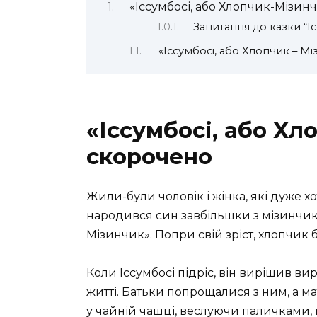
«Іссумбосі, або Хлопчик-Мізин
Запитання до казки “І
«Іссумбосі, або Хлопчик – Мі
«Іссумбосі, або Хл
скорочено
Жили-були чоловік і жінка, які дуже х
народився син завбільшки з мізинчик.
Мізинчик». Попри свій зріст, хлопчик б
Коли Іссумбосі підріс, він вирішив ви
житті. Батьки попрощалися з ним, а м
у чайній чашці, веслуючи паличками, 