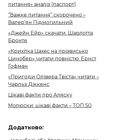
питання» аналіз (паспорт)
“Важке питання” скорочено –
Валер’ян Підмогильний
«Джейн Ейр» скачати. Шарлотта
Бронте
«Крихітка Цахес на прізвисько
Цинобер» читати повністю. Ернст
Гофман
«Пригоди Олівера Твіста» читати –
Чарльз Діккенс
Цікаві факти про Аляску
Молюски: цікаві факти – ТОП 50
Додатково: