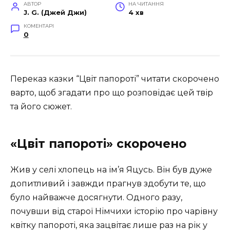
АВТОР
НА ЧИТАННЯ
J. G. (Джей Джи)
4 хв
КОМЕНТАРІ
0
Переказ казки “Цвіт папороті” читати скорочено
варто, щоб згадати про що розповідає цей твір
та його сюжет.
«Цвіт папороті» скорочено
Жив у селі хлопець на ім’я Яцусь. Він був дуже
допитливий і завжди прагнув здобути те, що
було найважче досягнути. Одного разу,
почувши від старої Німчихи історію про чарівну
квітку папороті, яка зацвітає лише раз на рік у