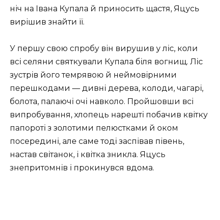
ніч на Івана Купала й приносить щастя, Яцусь
вирішив знайти її.
У першу свою спробу він вирушив у ліс, коли
всі селяни святкували Купала біля вогнищ. Ліс
зустрів його темрявою й неймовірними
перешкодами — дивні дерева, колоди, чагарі,
болота, палаючі очі навколо. Пройшовши всі
випробування, хлопець нарешті побачив квітку
папороті з золотими пелюстками й оком
посередині, але саме тоді заспівав півень,
настав світанок, і квітка зникла. Яцусь
знепритомнів і прокинувся вдома.