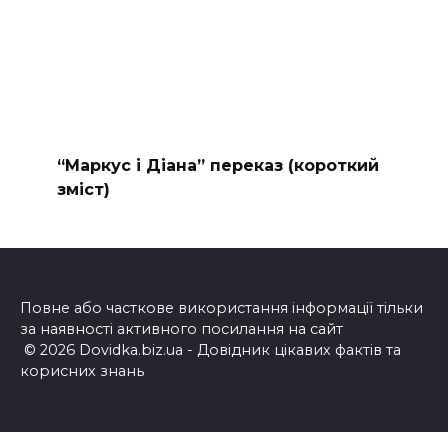
“Маркус і Діана” переказ (короткий
зміст)
Повне або часткове використання інформації тільки
за наявності активного посилання на сайт
© 2026 Dovidka.biz.ua - Довідник цікавих фактів та
корисних знань