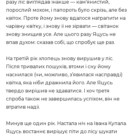
разу ліс виглядав інакше — кам’янистий,
порослий мохом, і папороть було скрізь, але без
квіток. Проте йому знову вдалося натрапити на
чарівну квітку, і знову її не зірвати — світанок
знову знищив усе. Але цього разу Яцусь не
впав духом: сказав собі, що спробує ще раз.
На третій рік хлопець знову вирушив у ліс.
Після тривалих пошуків, втоми і сну йому
наснилася (чи, можливо, з’явилася насправді)
квітка, яка ніби дражнила його. Але Яцусь
твердо вирішив не здаватися. І хоч третя
спроба також не завершилась успіхом, він не
втратив надії.
Минув ще один рік. Настала ніч на Івана Купала.
Яцусь востаннє вирішує піти до лісу шукати