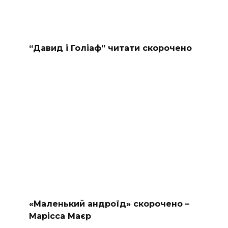
“Давид і Голіаф” читати скорочено
«Маленький андроїд» скорочено –
Марісса Маєр