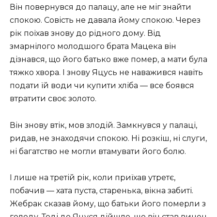
Він повернувся до палацу, але не міг знайти
спокою. Совість не давала йому спокою. Через
рік поїхав знову до рідного дому. Від
змарнілого молодшого брата Мацека він
дізнався, що його батько вже помер, а мати була
тяжко хвора. І знову Яцусь не наважився навіть
подати їй води чи купити хліба — все боявся
втратити своє золото.
Він знову втік, мов злодій. Замкнувся у палаці,
ридав, не знаходячи спокою. Ні розкіш, ні слуги,
ні багатство не могли втамувати його болю.
І лише на третій рік, коли приїхав утретє,
побачив — хата пуста, старенька, вікна забиті.
Жебрак сказав йому, що батьки його померли з
голоду. Тоді до Яцуся дійшло, що він став винен