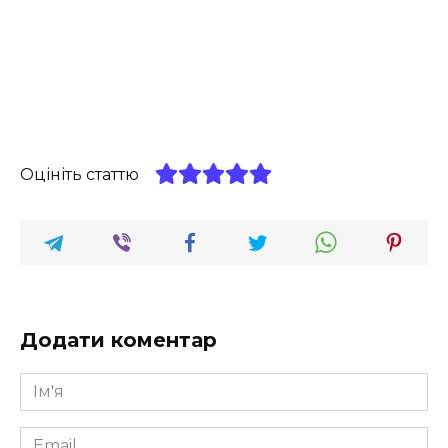
Оцініть статтю
Додати коментар
Ім'я
*
Email