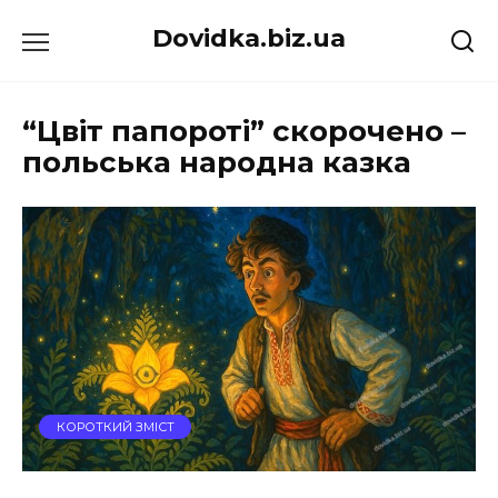
Перейти
Dovidka.biz.ua
до
вмісту
“Цвіт папороті” скорочено –
польська народна казка
КОРОТКИЙ ЗМІСТ