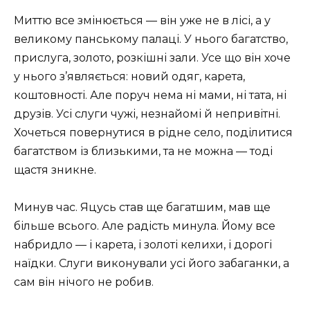
Миттю все змінюється — він уже не в лісі, а у
великому панському палаці. У нього багатство,
прислуга, золото, розкішні зали. Усе що він хоче
у нього з’являється: новий одяг, карета,
коштовності. Але поруч нема ні мами, ні тата, ні
друзів. Усі слуги чужі, незнайомі й непривітні.
Хочеться повернутися в рідне село, поділитися
багатством із близькими, та не можна — тоді
щастя зникне.
Минув час. Яцусь став ще багатшим, мав ще
більше всього. Але радість минула. Йому все
набридло — і карета, і золоті келихи, і дорогі
наїдки. Слуги виконували усі його забаганки, а
сам він нічого не робив.