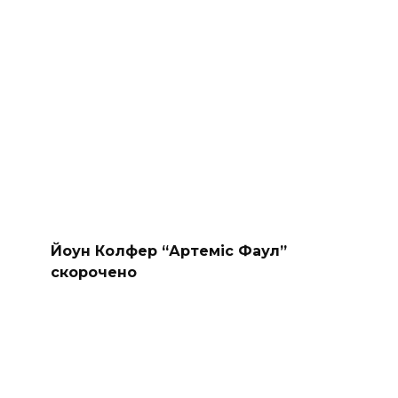
Йоун Колфер “Артеміс Фаул”
скорочено