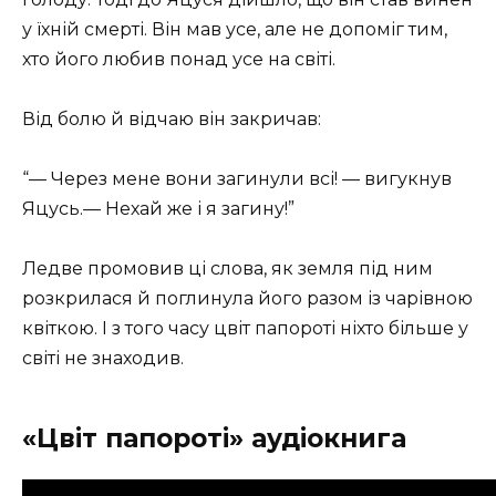
у їхній смерті. Він мав усе, але не допоміг тим,
хто його любив понад усе на світі.
Від болю й відчаю він закричав:
“— Через мене вони загинули всі! — вигукнув
Яцусь.— Нехай же і я загину!”
Ледве промовив ці слова, як земля під ним
розкрилася й поглинула його разом із чарівною
квіткою. І з того часу цвіт папороті ніхто більше у
світі не знаходив.
«Цвіт папороті» аудіокнига