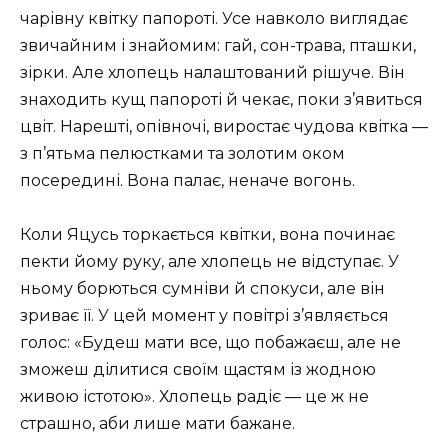
чарівну квітку папороті. Усе навколо виглядає
звичайним і знайомим: гай, сон-трава, пташки,
зірки. Але хлопець налаштований рішуче. Він
знаходить кущ папороті й чекає, поки з’явиться
цвіт. Нарешті, опівночі, виростає чудова квітка —
з п’ятьма пелюстками та золотим оком
посередині. Вона палає, неначе вогонь.
Коли Яцусь торкається квітки, вона починає
пекти йому руку, але хлопець не відступає. У
ньому борються сумніви й спокуси, але він
зриває її. У цей момент у повітрі з’являється
голос: «Будеш мати все, що побажаєш, але не
зможеш ділитися своїм щастям із жодною
живою істотою». Хлопець радіє — це ж не
страшно, аби лише мати бажане.