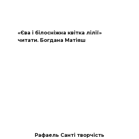
«Єва і білосніжна квітка лілії»
читати. Богдана Матіяш
Рафаель Санті творчість