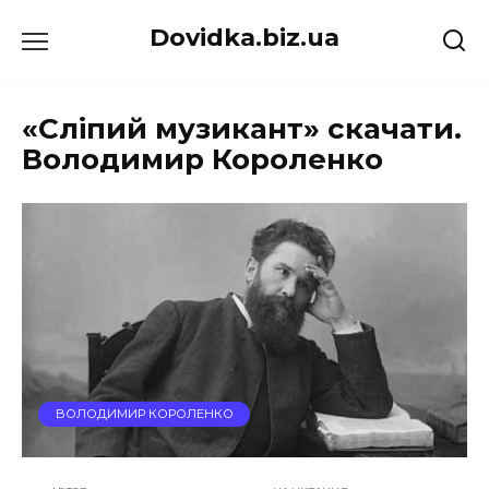
Перейти
Dovidka.biz.ua
до
вмісту
«Сліпий музикант» скачати.
Володимир Короленко
ВОЛОДИМИР КОРОЛЕНКО