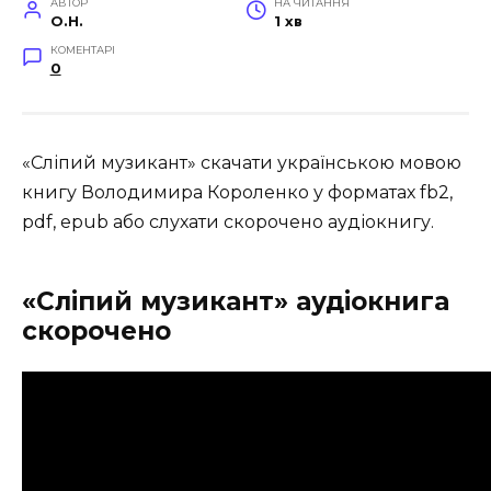
АВТОР
НА ЧИТАННЯ
O.H.
1 хв
КОМЕНТАРІ
0
«Сліпий музикант» скачати українською мовою
книгу Володимира Короленко у форматах fb2,
pdf, epub або слухати скорочено аудіокнигу.
«Сліпий музикант» аудіокнига
скорочено