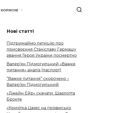
КОРИСНЕ
Нові статті
Підтримаймо петицію про
присвоєння Станіславу Гармашу
звання Героя України посмертно
Валер’ян Підмогильний «Важке
питання» аналіз (паспорт)
“Важке питання” скорочено –
Валер’ян Підмогильний
«Джейн Ейр» скачати. Шарлотта
Бронте
«Крихітка Цахес на прізвисько