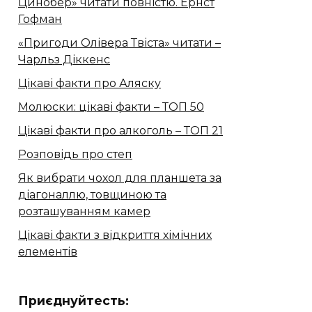
Цинобер» читати повністю. Ернст
Гофман
«Пригоди Олівера Твіста» читати –
Чарльз Діккенс
Цікаві факти про Аляску
Молюски: цікаві факти – ТОП 50
Цікаві факти про алкоголь – ТОП 21
Розповідь про степ
Як вибрати чохол для планшета за
діагоналлю, товщиною та
розташуванням камер
Цікаві факти з відкриття хімічних
елементів
Приєднуйтесть: