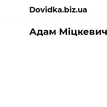
Перейти
Dovidka.biz.ua
до
вмісту
Адам Міцкеви
АДАМ МІЦКЕВИЧ
7КЛА
«Непевність»
Адам М