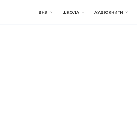
ВНЗ
ШКОЛА
АУДІОКНИГИ
ч
С
іцкевич