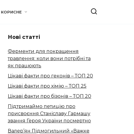
КОРИСНЕ
Нові статті
Ферменти для покращення
травлення: коли вони потрібні та
як працюють
Цікаві факти про геконів – ТОП 20
Цікаві факти про хімію – ТОП 25
Цікаві факти про бізонів – ТОП 20
Підтримаймо петицію про
присвоєння Станіславу Гармашу
звання Героя України посмертно
Валер’ян Підмогильний «Важке