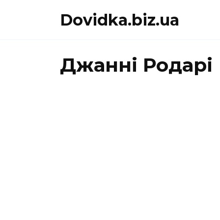
Перейти
Dovidka.biz.ua
до
вмісту
Джанні Родарі
ДЖАННІ РОДАРІ
«Листівки з
видами міст»