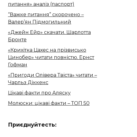
питання» аналіз (паспорт)
“Важке питання” скорочено –
Валер’ян Підмогильний
«Джейн Ейр» скачати. Шарлотта
Бронте
«Крихітка Цахес на прізвисько
Цинобер» читати повністю. Ернст
Гофман
«Пригоди Олівера Твіста» читати –
Чарльз Діккенс
Цікаві факти про Аляску
Молюски: цікаві факти – ТОП 50
Приєднуйтесть: