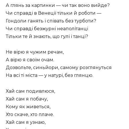
А глянь за картинки — чи так воно вийде?
Чи справді в Венеції тільки й роботи —
Гондоли ганять і співать без турботи?
Чи справді безжурні неаполітанці
Тільки те й знають, що гулі і танці?
Не вірю я чужим речам,
А вірю я своїм очам.
Дозвольте, синьйори, самому розглянуться
На всі ті міста — у натурі, без глянцю.
Хай сам подивлюся,
Хай сам я побачу,
Кому як живеться,
Хто скаче, хто плаче.
Хай сам я узнаю,