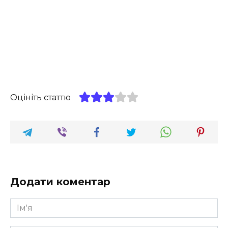
Оцініть статтю
Додати коментар
Ім'я
*