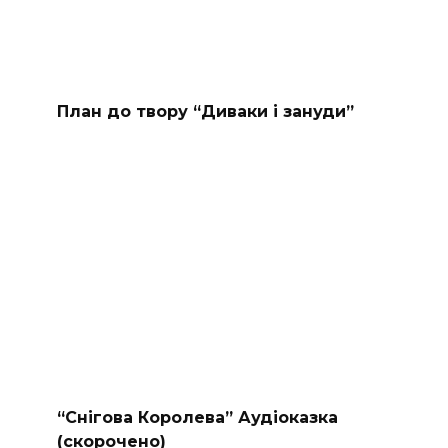
План до твору “Диваки і зануди”
“Снігова Королева” Аудіоказка
(скорочено)