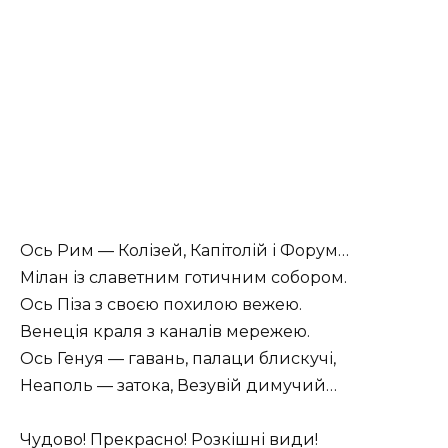
Ось Рим — Колізей, Капітолій і Форум…
Мілан із славетним готичним собором.
Ось Піза з своєю похилою вежею.
Венеція краля з каналів мережею.
Ось Генуя — гавань, палаци блискучі,
Неаполь — затока, Везувій димучий…
Чудово! Прекрасно! Розкішні види!