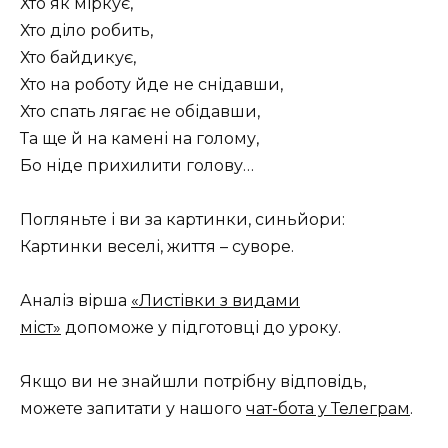
Хто як міркує,
Хто діло робить,
Хто байдикує,
Хто на роботу йде не снідавши,
Хто спать лягає не обідавши,
Та ще й на камені на голому,
Бо ніде прихилити голову…
Погляньте і ви за картинки, синьйори:
Картинки веселі, життя – суворе.
Аналіз вірша
«Листівки з видами
міст»
допоможе у підготовці до уроку.
Якщо ви не знайшли потрібну відповідь,
можете запитати у нашого
чат-бота у Телеграм
.