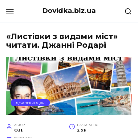
Перейти
Dovidka.biz.ua
до
вмісту
«Листівки з видами міст»
читати. Джанні Родарі
ДЖАННІ РОДАРІ
АВТОР
НА ЧИТАННЯ
O.H.
2 хв