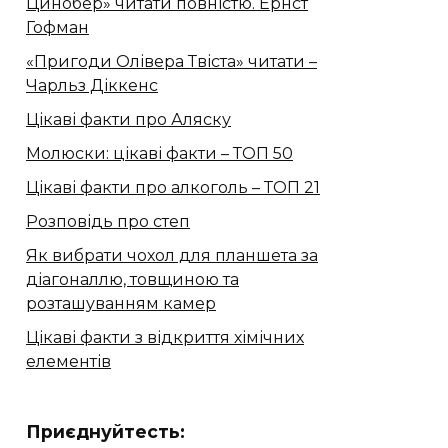
Цинобер» читати повністю. Ернст
Гофман
«Пригоди Олівера Твіста» читати –
Чарльз Діккенс
Цікаві факти про Аляску
Молюски: цікаві факти – ТОП 50
Цікаві факти про алкоголь – ТОП 21
Розповідь про степ
Як вибрати чохол для планшета за
діагоналлю, товщиною та
розташуванням камер
Цікаві факти з відкриття хімічних
елементів
Приєднуйтесть: