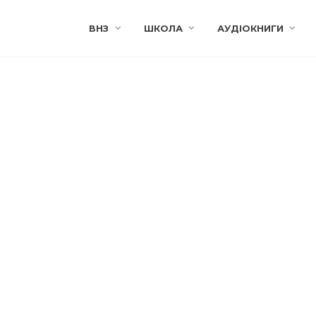
ВНЗ
ШКОЛА
АУДІОКНИГИ
Н
Н
ачити лісу за
Не в тім’я битий:
еревами:
фразеологізм