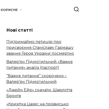
КОРИСНЕ
Нові статті
Підтримаймо петицію про
присвоєння Станіславу Гармашу
звання Героя України посмертно
Валер’ян Підмогильний «Важке
питання» аналіз (паспорт)
“Важке питання” скорочено –
Валер’ян Підмогильний
«Джейн Ейр» скачати. Шарлотта
Бронте
«Крихітка Цахес на прізвисько