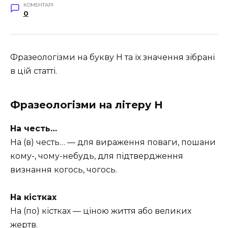
КОМЕНТАРІ
0
Фразеологізми на букву Н та їх значення зібрані
в цій статті.
Фразеологізми на літеру Н
На честь…
На (в) честь… — для вираження поваги, пошани
кому-, чому-небудь, для підтвердження
визнання когось, чогось.
На кістках
На (по) кістках — ціною життя або великих
жертв.