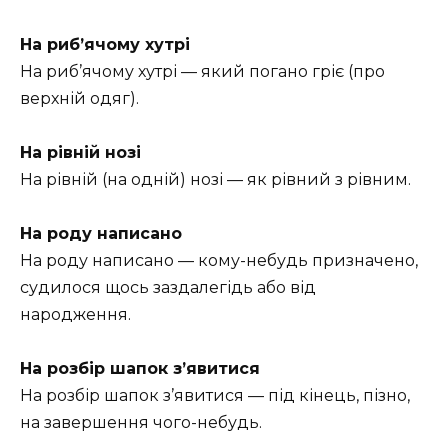
На риб’ячому хутрі
На риб’ячому хутрі — який погано гріє (про
верхній одяг).
На рівній нозі
На рівній (на одній) нозі — як рівний з рівним.
На роду написано
На роду написано — кому-небудь призначено,
судилося щось заздалегідь або від
народження.
На розбір шапок з’явитися
На розбір шапок з’явитися — під кінець, пізно,
на завершення чого-небудь.