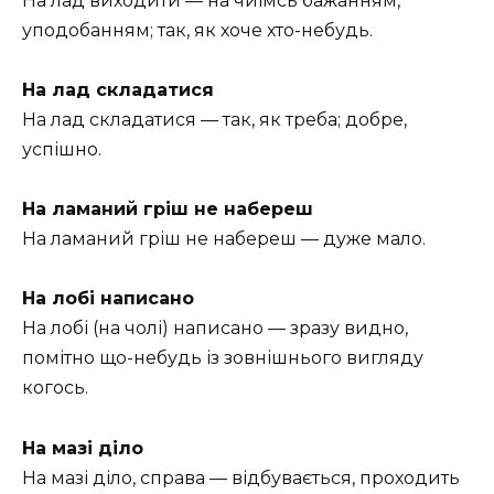
На лад виходити — на чиїмсь бажанням,
уподобанням; так, як хоче хто-небудь.
На лад складатися
На лад складатися — так, як треба; добре,
успішно.
На ламаний гріш не набереш
На ламаний гріш не набереш — дуже мало.
На лобі написано
На лобі (на чолі) написано — зразу видно,
помітно що-небудь із зовнішнього вигляду
когось.
На мазі діло
На мазі діло, справа — відбувається, проходить