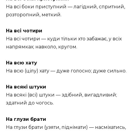
На всі боки приступний — лагідний, спритний,
розторопний, меткий.
На всі чотири
На всі чотири — куди тільки хто забажає, у всіх
напрямках; навколо, кругом.
На всю хату
На всю (цілу) хату — дуже голосно; дуже сильно.
На всякі штуки
На всякі (всі) штуки — здібний, вигадливий;
здатний до чогось.
На глузи брати
На глузи брати (узяти, піднімати) — насміхатись,