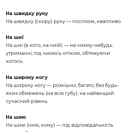
На швидку руку
На швидку (скору) руку — поспіхом, квапливо.
На шиї
На шиї (в кого, на чиїй) — на чиєму-небудь
утриманні, під чиєюсь опікою, обтяжуючи
когось.
На широку ногу
На широку ногу — розкішно, багато, без будь-
яких обмежень (на всю губу); на найвищий
сучасний рівень.
На шию
На шию (чию, кому) — під відповідальність