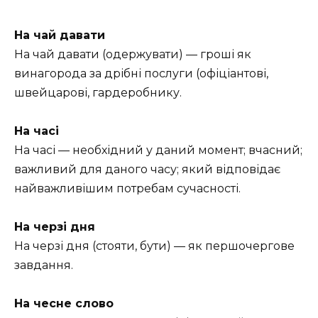
На чай давати
На чай давати (одержувати) — гроші як
винагорода за дрібні послуги (офіціантові,
швейцарові, гардеробнику.
На часі
На часі — необхідний у даний момент; вчасний;
важливий для даного часу; який відповідає
найважливішим потребам сучасності.
На черзі дня
На черзі дня (стояти, бути) — як першочергове
завдання.
На чесне слово