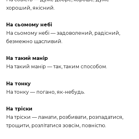
хороший, якісний.
На сьомому небі
На сьомому небі — задоволений, радісний,
безмежно щасливий.
На такий манір
На такий манір — так, таким способом.
На тонку
На тонку — погано, як-небудь.
На тріски
На тріски — ламати, розбивати, розпадатися,
трощити, розлітатися зовсім, повністю.