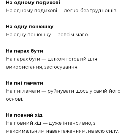
На одному подихові
На одному подихові — легко, без труднощів.
На одну понюшку
На одну понюшку — зовсім мало.
На парах бути
На парах бути — цілком готовий для
використання, застосування.
На пні ламати
На пні ламати — руйнувати щось у самій його
основі.
На повний хід
На повний хід — дуже інтенсивно, з
максимальним навантаженням, на всю силу.