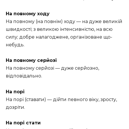
На повному ходу
На повному (на повнім) ходу — на дуже великій
швидкості; з великою інтенсивністю, на всю
силу; добре налагоджене, організоване що-
небудь.
На повному серйозі
На повному серйозі — дуже серйозно,
відповідально.
На порі
На порі (ставати) — дійти певного віку, зросту,
дозріти.
На порі стати