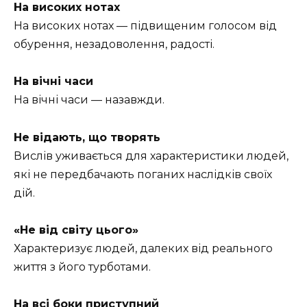
На високих нотах
На високих нотах — підвищеним голосом від
обурення, незадоволення, радості.
На вічні часи
На вічні часи — назавжди.
Не відають, що творять
Вислів уживається для характеристики людей,
які не передбачають поганих наслідків своїх
дій.
«Не від світу цього»
Характеризує людей, далеких від реального
життя з його турботами.
На всі боки приступний