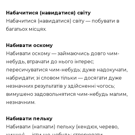
Набачитися (навидатися) світу
Набачитися (навидатися) світу — побувати в
багатьох місцях.
Набивати оскому
Набивати оскому — займаючись довго чим-
небудь, втрачати до нього інтерес;
пересичуватися чим-небудь; дуже надокучати,
набридати; зі словом тільки — досягати дуже
незначних результатів у здійсненні чогось;
вимушено задовольнятися чим-небудь малим,
незначним.
Набивати пельку
Набивати (напхати) пельку (кендюх, черево,
кишку) — їсти що-небудь; створювати