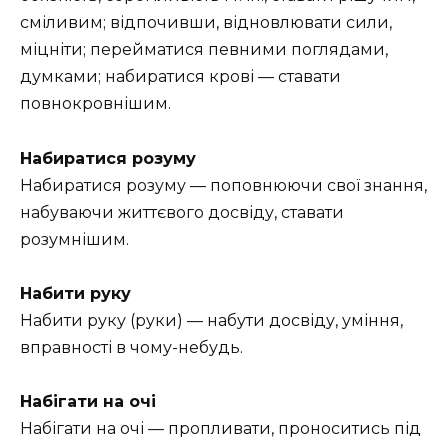
сміливим; відпочивши, відновлювати сили,
міцніти; перейматися певними поглядами,
думками; набиратися крові — ставати
повнокровнішим.
Набиратися розуму
Набиратися розуму — поповнюючи свої знання,
набуваючи життєвого досвіду, ставати
розумнішим.
Набити руку
Набити руку (руки) — набути досвіду, уміння,
вправності в чому-небудь.
Набігати на очі
Набігати на очі — пропливати, проноситись під