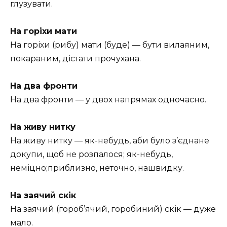
глузувати.
На горіхи мати
На горіхи (рибу) мати (буде) — бути вилаяним,
покараним, дістати прочухана.
На два фронти
На два фронти — у двох напрямах одночасно.
На живу нитку
На живу нитку — як-небудь, аби було з’єднане
докупи, щоб не розпалося; як-небудь,
неміцно;приблизно, неточно, нашвидку.
На заячий скік
На заячий (гороб’ячий, горобиний) скік — дуже
мало.