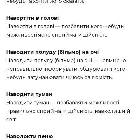
небудь та хотіти його сказати.
Навертіти в голові
Навертіти в голові — позбавити кого-небудь
можливості ясно сприймати дійсність.
Наводити полуду (більмо) на очі
Наводити полуду (більмо) на очі — навмисно
неправильно інформувати, обдурювати кого-
небудь, затуманювати чиюсь свідомість.
Наводити туман
Наводити туман — позбавляти можливості
правильно сприймати дійсність, навколишній
світ.
Наволокти пеню