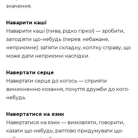
значення.
Наварити каші
Наварити каші (пива, рідко гіркої) — зробити,
заподіяти що-небудь (перев. небажане,
неприємне); затіяти складну, копітку справу, що
може дати неприємні наслідки.
Навертати серце
Навертати серце до когось — сприяти
виникненню кохання, почуття дружби до кого-
небудь.
Навертатися на язик
Навертатися на язик — вимовляти, говорити,
казати що-небудь; раптово придумувати що-