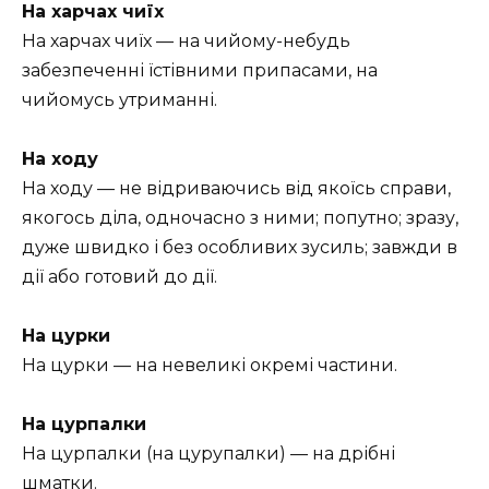
На харчах чиїх
На харчах чиїх — на чийому-небудь
забезпеченні їстівними припасами, на
чийомусь утриманні.
На ходу
На ходу — не відриваючись від якоїсь справи,
якогось діла, одночасно з ними; попутно; зразу,
дуже швидко і без особливих зусиль; завжди в
дії або готовий до дії.
На цурки
На цурки — на невеликі окремі частини.
На цурпалки
На цурпалки (на цурупалки) — на дрібні
шматки.