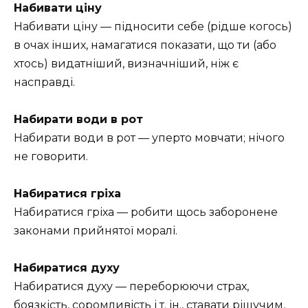
Набивати ціну
Набивати ціну — підносити себе (рідше когось)
в очах інших, намагатися показати, що ти (або
хтось) видатніший, визначніший, ніж є
насправді.
Набирати води в рот
Набирати води в рот — уперто мовчати; нічого
не говорити.
Набиратися гріха
Набиратися гріха — робити щось заборонене
законами прийнятої моралі.
Набиратися духу
Набиратися духу — переборюючи страх,
боязкість, соромливість і т. ін., ставати рішучим,