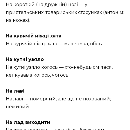
На короткій (на дружній) нозі — у
приятельських, товариських стосунках (антонім:
на ножах).
На курячій ніжці хата
На курячій ніжці хата — маленька, вбога.
На кутні узяло
На кутні узяло когось — хто-небудь сміявся,
кепкував з когось, чогось.
На лаві
На лаві — померлий, але ще не похований;
неживий.
На лад виходити