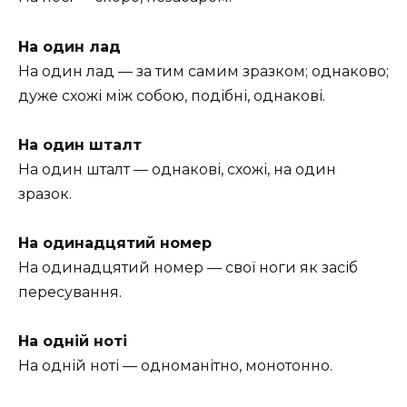
На один лад
На один лад — за тим самим зразком; однаково;
дуже схожі між собою, подібні, однакові.
На один шталт
На один шталт — однакові, схожі, на один
зразок.
На одинадцятий номер
На одинадцятий номер — свої ноги як засіб
пересування.
На одній ноті
На одній ноті — одноманітно, монотонно.