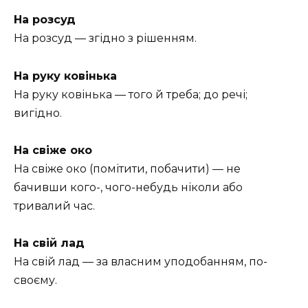
На розсуд
На розсуд — згідно з рішенням.
На руку ковінька
На руку ковінька — того й треба; до речі;
вигідно.
На свіже око
На свіже око (помітити, побачити) — не
бачивши кого-, чого-небудь ніколи або
тривалий час.
На свій лад
На свій лад — за власним уподобанням, по-
своєму.