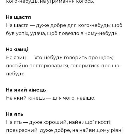
кого-небудь, на утримання когось.
На щастя
На щастя — дуже добре для кого-небудь; щоб
був успіх, удача, щоб повезло в чому-небудь.
На язиці
На язиці — хто-небудь говорить про щось;
постійно повторюватися, говоритися про що-
небудь.
На який кінець
На який кінець — для чого, навіщо.
На ять
На ять — дуже хороший, найвищої якості;
прекрасний; дуже добре, на найвищому рівні.