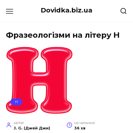
Перейти
Dovidka.biz.ua
до
вмісту
Фразеологізми на літеру Н
Н
АВТОР
НА ЧИТАННЯ
J. G. (Джей Джи)
36 хв