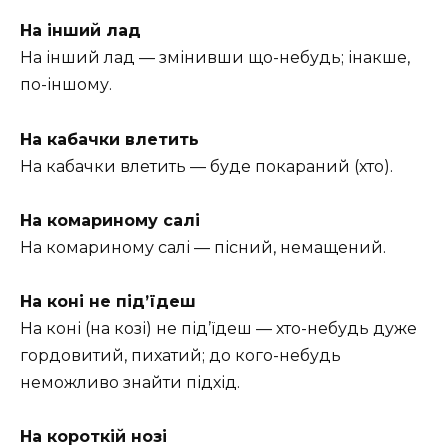
На інший лад
На інший лад — змінивши що-небудь; інакше,
по-іншому.
На кабачки влетить
На кабачки влетить — буде покараний (хто).
На комариному салі
На комариному салі — пісний, немащений.
На коні не під’їдеш
На коні (на козі) не під’їдеш — хто-небудь дуже
гордовитий, пихатий; до кого-небудь
неможливо знайти підхід.
На короткій нозі