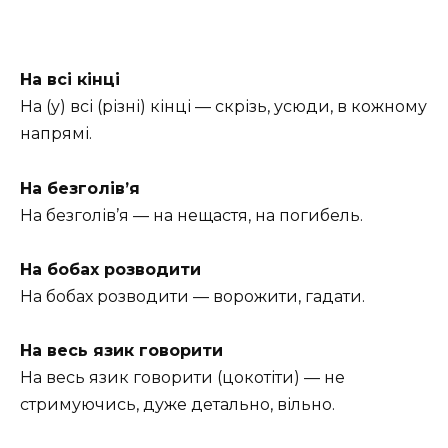
На всі кінці
На (у) всі (різні) кінці — скрізь, усюди, в кожному
напрямі.
На безголів’я
На безголів’я — на нещастя, на погибель.
На бобах розводити
На бобах розводити — ворожити, гадати.
На весь язик говорити
На весь язик говорити (цокотіти) — не
стримуючись, дуже детально, вільно.