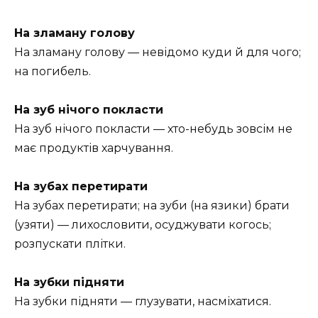
На зламану голову
На зламану голову — невідомо куди й для чого;
на погибель.
На зуб нічого покласти
На зуб нічого покласти — хто-небудь зовсім не
має продуктів харчування.
На зубах перетирати
На зубах перетирати; на зуби (на язики) брати
(узяти) — лихословити, осуджувати когось;
розпускати плітки.
На зубки підняти
На зубки підняти — глузувати, насміхатися.