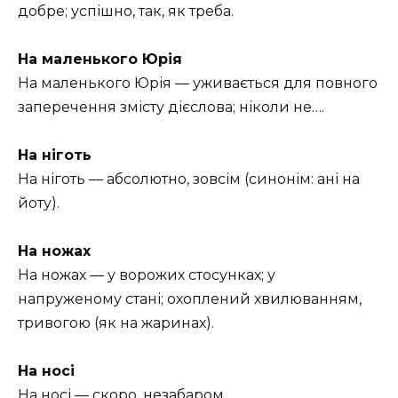
добре; успішно, так, як треба.
На маленького Юрія
На маленького Юрія — уживається для повного
заперечення змісту дієслова; ніколи не….
На ніготь
На ніготь — абсолютно, зовсім (синонім: ані на
йоту).
На ножах
На ножах — у ворожих стосунках; у
напруженому стані; охоплений хвилюванням,
тривогою (як на жаринах).
На носі
На носі — скоро, незабаром.