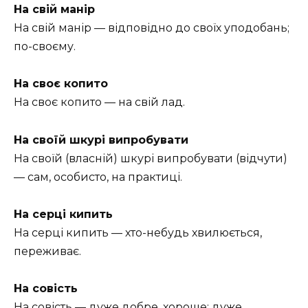
На свій манір
На свій манір — відповідно до своїх уподобань;
по-своєму.
На своє копито
На своє копито — на свій лад.
На своїй шкурі випробувати
На своїй (власній) шкурі випробувати (відчути)
— сам, особисто, на практиці.
На серці кипить
На серці кипить — хто-небудь хвилюється,
переживає.
На совість
На совість — дуже добре, хороше; дуже