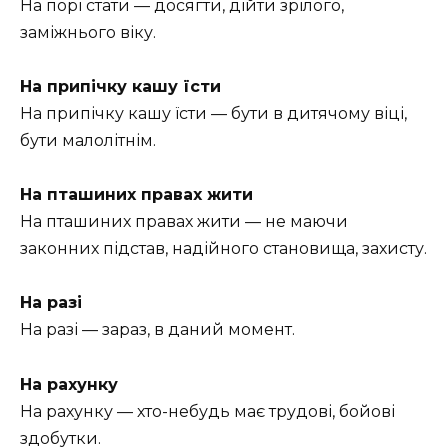
На порі стати — досягти, дійти зрілого,
заміжнього віку.
На припічку кашу їсти
На припічку кашу їсти — бути в дитячому віці,
бути малолітнім.
На пташиних правах жити
На пташиних правах жити — не маючи
законних підстав, надійного становища, захисту.
На разі
На разі — зараз, в даний момент.
На рахунку
На рахунку — хто-небудь має трудові, бойові
здобутки.