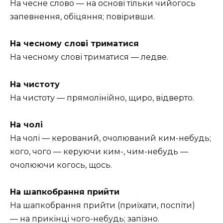
На чесне слово — на основі тільки чийогось
запевнення, обіцяння; повіривши.
На чесному слові триматися
На чесному слові триматися — ледве.
На чистоту
На чистоту — прямолінійно, щиро, відверто.
На чолі
На чолі — керований, очолюваний ким-небудь;
кого, чого — керуючи ким-, чим-небудь —
очолюючи когось, щось.
На шапкобрання прийти
На шапкобрання прийти (приїхати, поспіти)
— на прикінці чого-небудь; запізно.