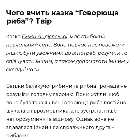
Чого вчить казка “Говорюща
риба”? Твір
Казка
Емми Андієвської
має глибокий
повчальний сенс. Вона навчає нас поважати
інших, бути уважними до їх потреб, розуміти та
співчувати іншим, а також допомагати іншим у
складні часи.
Батьки балакучої рибини та рибна громада не
розуміли головну героїню. Вони хотіли, щоб
вона була така як всі. Говорюща риба постійно
шукала співрозмовника, але зустріла лише
непорозуміння та відмову. Однак вона не
здавалася і знайшла справжнього друга –
рибалку.