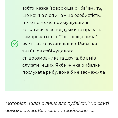
Тобто, казка “Говорюща риба” вчить,
що кожна людина − це особистість,
ніхто не може примушувати її
зрікатись власної думки та права на
самореалізацію. “Говорюща риба”
вчить нас слухати інших. Рибалка
знайшов собі чудового
співрозмовника та друга, бо вмів
слухати інших. Якби жінка рибалки
послухала рибу, вона б не засмажила
її.
Матеріал надано лише для публікації на сайті
dovidka.biz.ua. Копіювання заборонено!