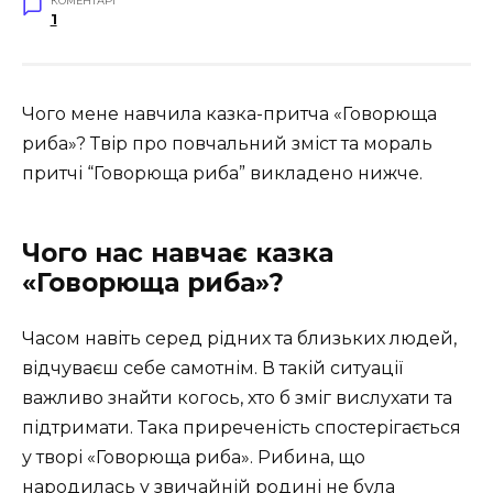
КОМЕНТАРІ
1
Чого мене навчила казка-притча «Говорюща
риба»? Твір про повчальний зміст та
мораль
притчі “Говорюща риба” викладено нижче.
Чого нас навчає казка
«Говорюща риба»?
Часом навіть серед рідних та близьких людей,
відчуваєш себе самотнім. В такій ситуації
важливо знайти когось, хто б зміг вислухати та
підтримати. Така приреченість спостерігається
у творі «Говорюща риба». Рибина, що
народилась у звичайній родині не була