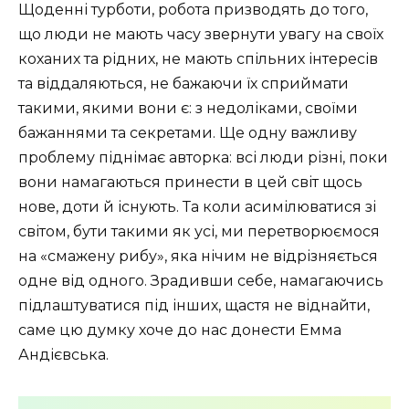
Щоденні турботи, робота призводять до того,
що люди не мають часу звернути увагу на своїх
коханих та рідних, не мають спільних інтересів
та віддаляються, не бажаючи їх сприймати
такими, якими вони є: з недоліками, своїми
бажаннями та секретами. Ще одну важливу
проблему піднімає авторка: всі люди різні, поки
вони намагаються принести в цей світ щось
нове, доти й існують. Та коли асимілюватися зі
світом, бути такими як усі, ми перетворюємося
на «смажену рибу», яка нічим не відрізняється
одне від одного.
Зрадивши себе, намагаючись
підлаштуватися під інших, щастя не віднайти,
саме цю думку хоче до нас донести Емма
Андієвська.