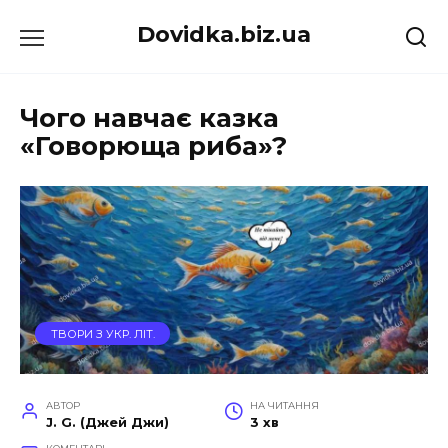
Перейти
Dovidka.biz.ua
до
вмісту
Чого навчає казка
«Говорюща риба»?
ТВОРИ З УКР. ЛІТ.
АВТОР
НА ЧИТАННЯ
J. G. (Джей Джи)
3 хв