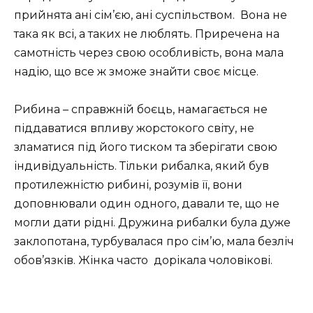
прийнята ані сім’єю, ані суспільством. Вона не
така як всі, а таких не люблять. Приречена на
самотність через свою особливість, вона мала
надію, що все ж зможе знайти своє місце.
Рибина – справжній боєць, намагається не
піддаватися впливу жорстокого світу, не
зламатися під його тиском та зберігати свою
індивідуальність. Тільки рибалка, який був
протилежністю рибині, розумів її, вони
доповнювали один одного, давали те, що не
могли дати рідні. Дружина рибалки була дуже
заклопотана, турбувалася про сім’ю, мала безліч
обов’язків. Жінка часто дорікала чоловікові.