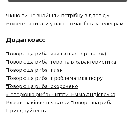
Якщо ви не знайшли потрібну відповідь,
можете запитати у нашого
чат-бота у Телеграм
.
Додатково:
"Говорюща риба" аналіз (паспорт твору)
"Говорюща риба" герої та їх характеристика
"Говорюща риба" план
"Говорюща риба" проблематика твору
"Говорюща риба" скорочено
«Говорюща риба» читати. Емма Андієвська
Власне закінчення казки "Говорюща риба"
Приєднуйтесть: