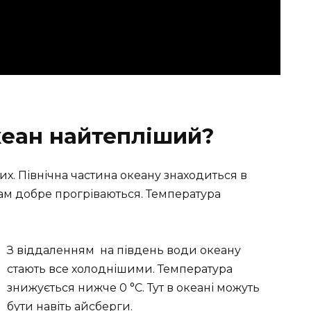
кеан найтепліший?
х. Північна частина океану знаходиться в
там добре прогріваються. Температура
З віддаленням
на південь води океану
стають все холоднішими. Температура
знижується нижче 0 °С. Тут в океані можуть
бути навіть айсберги.