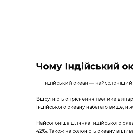
Чому Індійський о
Індійський океан
— найсолоніший 
Відсутність опріснення і велике випа
Індійського океану набагато вище, ніж
Найсолоніша ділянка Індійського оке
42‰. Також на солоність океану впли