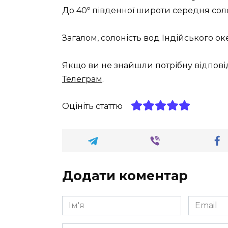
До 40º південної широти середня сол
Загалом, солоність вод Індійського оке
Якщо ви не знайшли потрібну відпові
Телеграм
.
Оцініть статтю
Додати коментар
Ім'я
Email
*
*