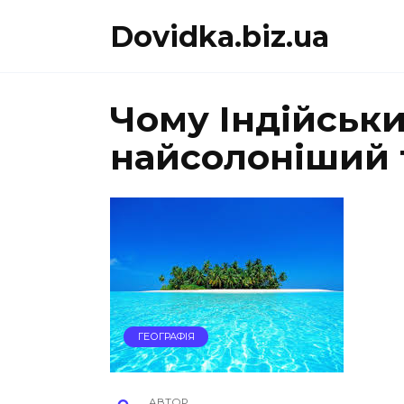
Перейти
Dovidka.biz.ua
до
вмісту
Чому Індійськ
найсолоніший 
ГЕОГРАФІЯ
АВТОР