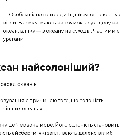
Особливістю природи Індійського океану є
вітри. Взимку
мають напрямок з суходолу на
океан, влітку — з океану на суходіл. Частими є
урагани.
кеан найсолоніший?
серед океанів.
ровування є причиною того, що солоність
 в інших океанах.
ану це
Червоне море
. Його солоність становить
вають
айсберги
, які запливають далеко вглиб.