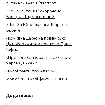
питання» аналіз (паспорт)
“Важке питання” скорочено –
Валер’ян Підмогильний
«Джейн Ейр» скачати. Шарлотта
Бронте
«Крихітка Цахес на прізвисько
Цинобер» читати повністю. Ернст
Гофман
«Пригоди Олівера Твіста» читати –
Чарльз Діккенс
Цікаві факти про Аляску
Молюски: цікаві факти – ТОП 50
Додатково: