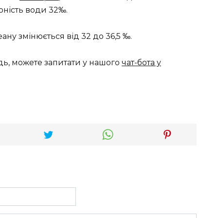
оність води 32‰.
ану змінюється від 32 до 36,5 ‰.
дь, можете запитати у нашого
чат-бота у