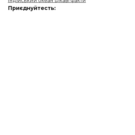
Індійський океан цікаві факти
Приєднуйтесть: