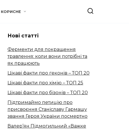
КОРИСНЕ
Нові статті
Ферменти для покращення
травлення: коли вони потрібні та
як працюють
Цікаві факти про геконів – ТОП 20
Цікаві факти про хімію – ТОП 25
Цікаві факти про бізонів – ТОП 20
Підтримаймо петицію про
присвоєння Станіславу Гармашу
звання Героя України посмертно
Валер’ян Підмогильний «Важке