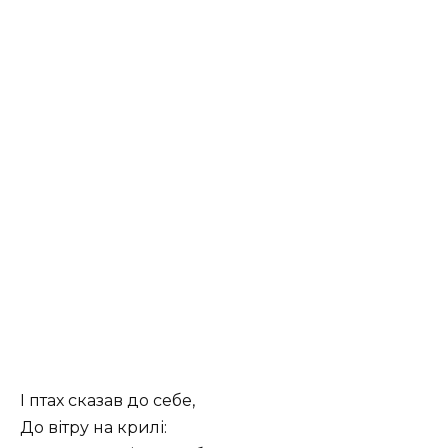
І птах сказав до себе,
До вітру на крилі: