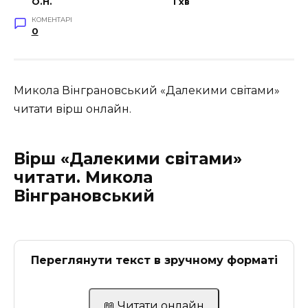
O.H.
1 хв
КОМЕНТАРІ
0
Микола Вінграновський «Далекими світами»
читати вірш онлайн.
Вірш «Далекими світами»
читати. Микола
Вінграновський
Переглянути текст в зручному форматі
📖 Читати онлайн