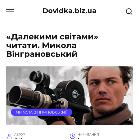
Перейти
Dovidka.biz.ua
до
вмісту
«Далекими світами»
читати. Микола
Вінграновський
МИКОЛА ВІНГРАНОВСЬКИЙ
АВТОР
НА ЧИТАННЯ