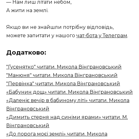
— Нам лиш літати небом,
А жити на землі.
Якщо ви не знайшли потрібну відповідь,
можете запитати у нашого
чат-бота у Телеграм
.
Додатково:
"Гусенятко" читати. Микола Вінграновський
"Манюня" читати. Микола Вінграновський
"Первінка" читати. Микола Вінграновський
«Бабунин дощ» читати. Микола Вінграновський
«Даленіє вечір в бабиному літі» читати. Микола
Вінграновський
«Димить стерня над синіми ярами» читати. М.
Вінграновський
«До порога моєї землі» читати. Микола