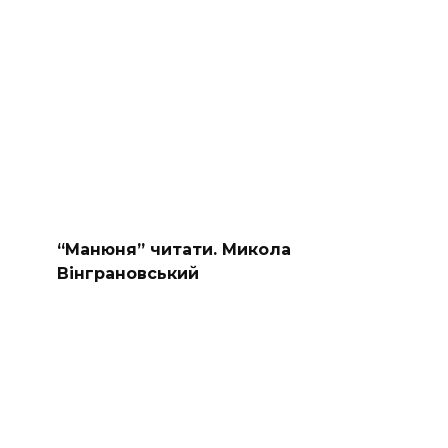
“Манюня” читати. Микола
Вінграновський