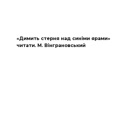
«Димить стерня над синіми ярами»
читати. М. Вінграновський