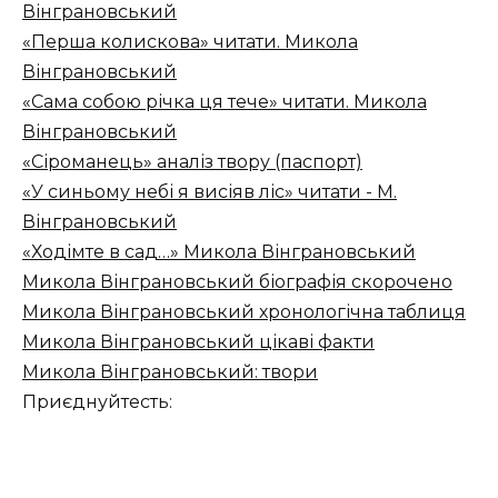
Вінграновський
«Перша колискова» читати. Микола
Вінграновський
«Сама собою річка ця тече» читати. Микола
Вінграновський
«Сіроманець» аналіз твору (паспорт)
«У синьому небі я висіяв ліс» читати - М.
Вінграновський
«Ходімте в сад…» Микола Вінграновський
Микола Вінграновський біографія скорочено
Микола Вінграновський хронологічна таблиця
Микола Вінграновський цікаві факти
Микола Вінграновський: твори
Приєднуйтесть: