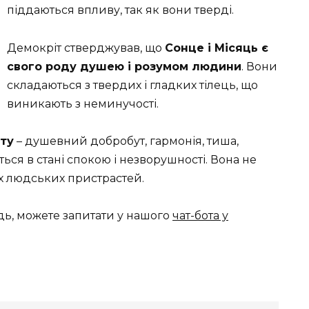
піддаються впливу, так як вони тверді.
Демокріт стверджував, що
Сонце і Місяць є
свого роду душею і розумом людини
. Вони
складаються з твердих і гладких тілець, що
виникають з неминучості.
іту
– душевний добробут, гармонія, тиша,
ься в стані спокою і незворушності. Вона не
их людських пристрастей.
дь, можете запитати у нашого
чат-бота у