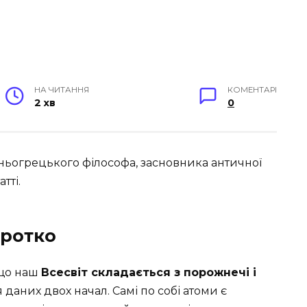
НА ЧИТАННЯ
КОМЕНТАРІ
2 хв
0
ньогрецького філософа, засновника античної
тті.
оротко
 що наш
Всесвіт складається з порожнечі і
аних двох начал. Самі по собі атоми є