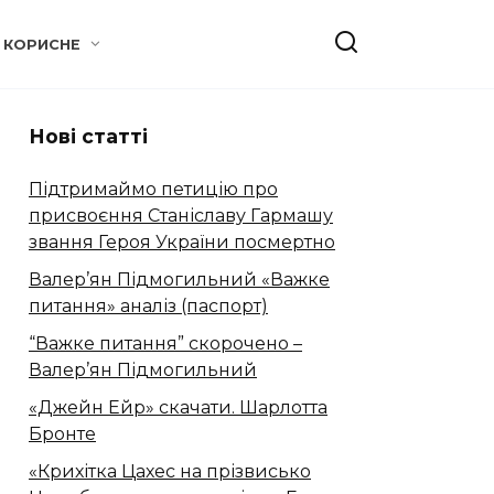
КОРИСНЕ
Нові статті
Підтримаймо петицію про
присвоєння Станіславу Гармашу
звання Героя України посмертно
Валер’ян Підмогильний «Важке
питання» аналіз (паспорт)
“Важке питання” скорочено –
Валер’ян Підмогильний
«Джейн Ейр» скачати. Шарлотта
Бронте
«Крихітка Цахес на прізвисько