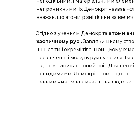
неподільними матеріальними елемент
непроникними. Їх Демокріт назвав «ф
вважав, що атоми різні тільки за вел
Згідно з ученням Демокріта
атоми зн
хаотичному русі.
Завдяки цьому створ
інші світи і окремі тіла. При цьому їх
нескінченні і можуть руйнуватися. І як 
відразу виникає новий світ. Для нео
невидимими. Демокріт вірив, що з світ
певним чином впливають на людські ор