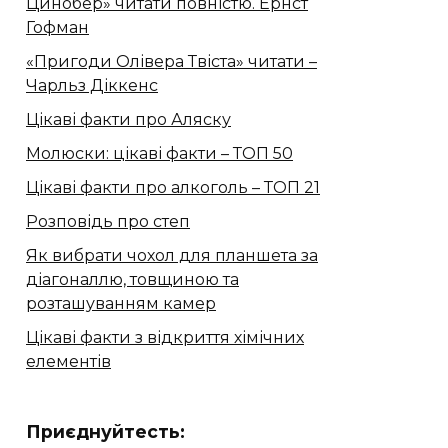
Цинобер» читати повністю. Ернст
Гофман
«Пригоди Олівера Твіста» читати –
Чарльз Діккенс
Цікаві факти про Аляску
Молюски: цікаві факти – ТОП 50
Цікаві факти про алкоголь – ТОП 21
Розповідь про степ
Як вибрати чохол для планшета за
діагоналлю, товщиною та
розташуванням камер
Цікаві факти з відкриття хімічних
елементів
Приєднуйтесть: