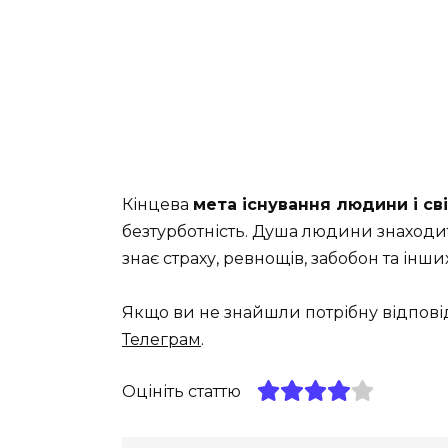
Кінцева
мета існування людини і св
безтурботність. Душа людини знаходит
знає страху, ревнощів, забобон та інш
Якщо ви не знайшли потрібну відпові
Телеграм
.
Оцініть статтю