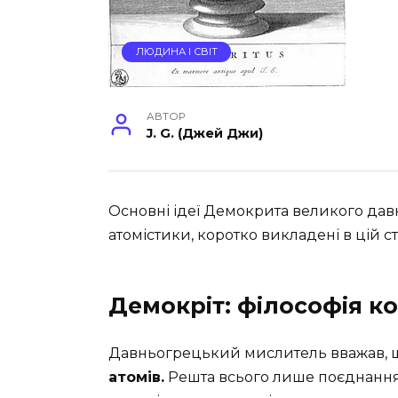
ЛЮДИНА І СВІТ
АВТОР
J. G. (Джей Джи)
Основні ідеї Демокрита великого дав
атомістики, коротко викладені в цій ста
Демокріт: філософія к
Давньогрецький мислитель вважав,
атомів.
Решта всього лише поєднання д