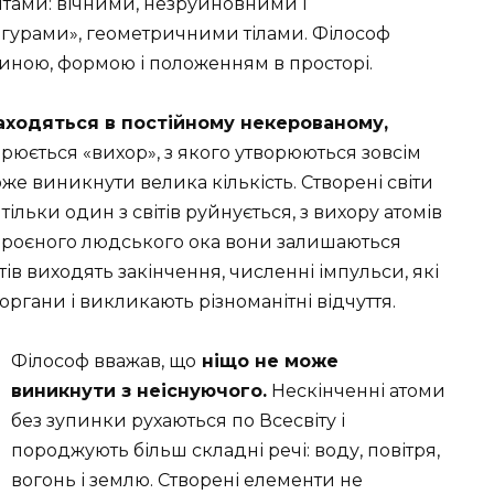
ами: вічними, незруйновними і
ігурами», геометричними тілами. Філософ
ичиною, формою і положенням в просторі.
аходяться в постійному некерованому,
юється «вихор», з якого утворюються зовсім
 може виникнути велика кількість. Створені світи
тільки один з світів руйнується, з вихору атомів
зброєного людського ока вони залишаються
ів виходять закінчення, численні імпульси, які
гани і викликають різноманітні відчуття.
Філософ вважав, що
ніщо не може
виникнути з неіснуючого.
Нескінченні атоми
без зупинки рухаються по Всесвіту і
породжують більш складні речі: воду, повітря,
вогонь і землю. Створені елементи не