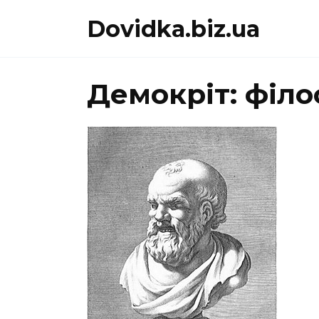
Перейти
Dovidka.biz.ua
до
вмісту
Демокріт: філо