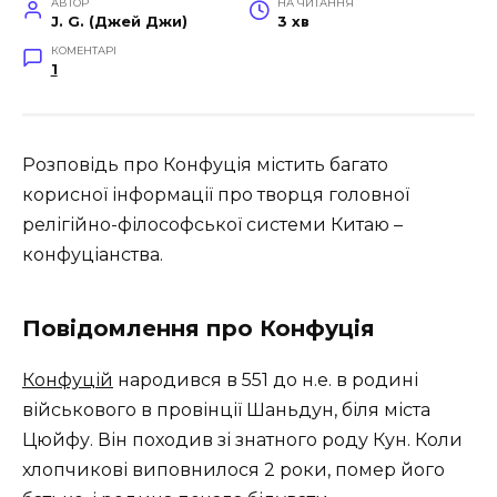
АВТОР
НА ЧИТАННЯ
J. G. (Джей Джи)
3 хв
КОМЕНТАРІ
1
Розповідь про Конфуція містить багато
корисної інформації про творця головної
релігійно-філософської системи Китаю –
конфуціанства.
Повідомлення про Конфуція
Конфуцій
народився в 551 до н.е. в родині
військового в провінції Шаньдун, біля міста
Цюйфу. Він походив зі знатного роду Кун. Коли
хлопчикові виповнилося 2 роки, помер його