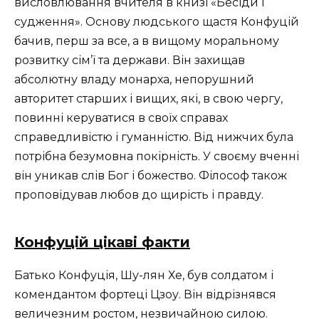
висловлювання вчителя в книзі «Бесіди і
судження». Основу людського щастя Конфуцій
бачив, перш за все, а в вищому моральному
розвитку сім’ї та держави. Він захищав
абсолютну владу монарха, непорушний
авторитет старших і вищих, які, в свою чергу,
повинні керуватися в своїх справах
справедливістю і гуманністю. Від нижчих була
потрібна безумовна покірність. У своєму вченні
він уникав слів Бог і божество. Філософ також
проповідував любов до щирість і правду.
Конфуцій цікаві факти
Батько Конфуція, Шу-лян Хе, був солдатом і
комендантом фортеці Цзоу. Він відрізнявся
величезним ростом, незвичайною силою.