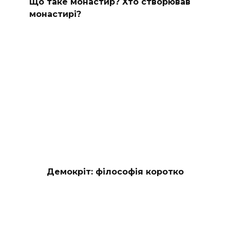
Що таке монастир? Хто створював
монастирі?
Демокріт: філософія коротко