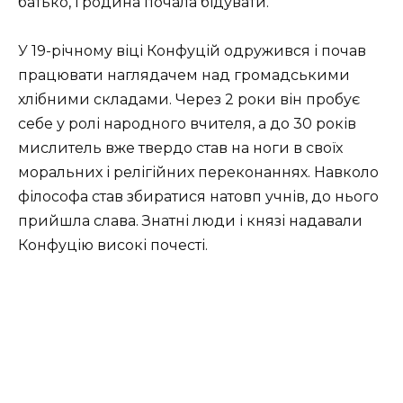
батько, і родина почала бідувати.
У 19-річному віці Конфуцій одружився і почав
працювати наглядачем над громадськими
хлібними складами. Через 2 роки він пробує
себе у ролі народного вчителя, а до 30 років
мислитель вже твердо став на ноги в своїх
моральних і релігійних переконаннях. Навколо
філософа став збиратися натовп учнів, до нього
прийшла слава. Знатні люди і князі надавали
Конфуцію високі почесті.