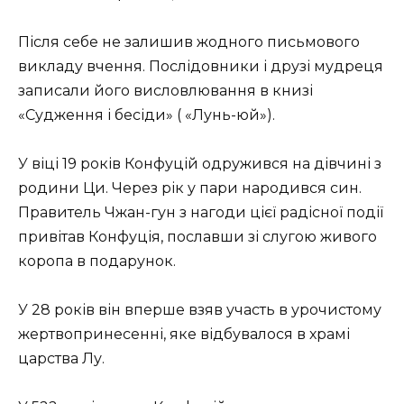
Після себе не залишив жодного письмового
викладу вчення. Послідовники і друзі мудреця
записали його висловлювання в книзі
«Судження і бесіди» ( «Лунь-юй»).
У віці 19 років Конфуцій одружився на дівчині з
родини Ци. Через рік у пари народився син.
Правитель Чжан-гун з нагоди цієї радісної події
привітав Конфуція, пославши зі слугою живого
коропа в подарунок.
У 28 років він вперше взяв участь в урочистому
жертвопринесенні, яке відбувалося в храмі
царства Лу.