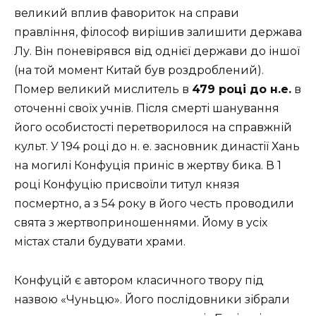
великий вплив фавориток на справи
правління, філософ вирішив залишити держава
Лу. Він поневірявся від однієї держави до іншої
(на той момент Китай був роздроблений).
Помер великий мислитель в
479 році до н.е.
в
оточенні своїх учнів. Після смерті шанування
його особистості перетворилося на справжній
культ. У 194 році до н. е. засновник династії Хань
на могилі Конфуція приніс в жертву бика. В 1
році Конфуцію присвоїли титул князя
посмертно, а з 54 року в його честь проводили
свята з жертвоприношеннями. Йому в усіх
містах стали будувати храми.
Конфуцій є автором класичного твору під
назвою «Чуньцю». Його послідовники зібрали