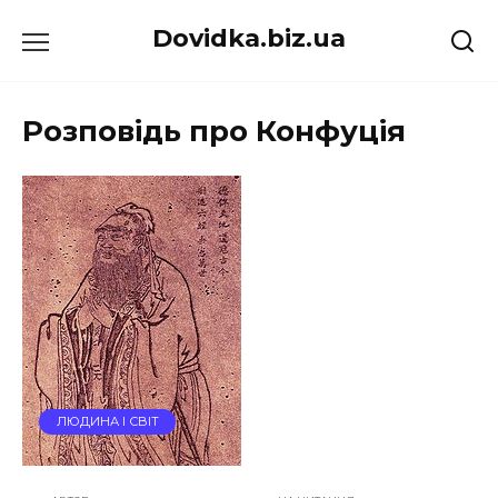
Перейти
Dovidka.biz.ua
до
вмісту
Розповідь про Конфуція
ЛЮДИНА І СВІТ