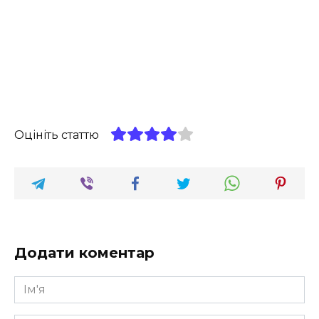
Оцініть статтю
Додати коментар
Ім'я
*