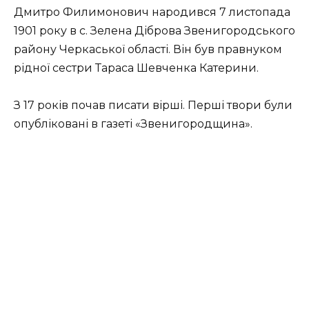
Дмитро Филимонович народився 7 листопада
1901 року в с. Зелена Діброва Звенигородського
району Черкаської області. Він був правнуком
рідної сестри Тараса Шевченка Катерини.
З 17 років почав писати вірші. Перші твори були
опубліковані в газеті «Звенигородщина».