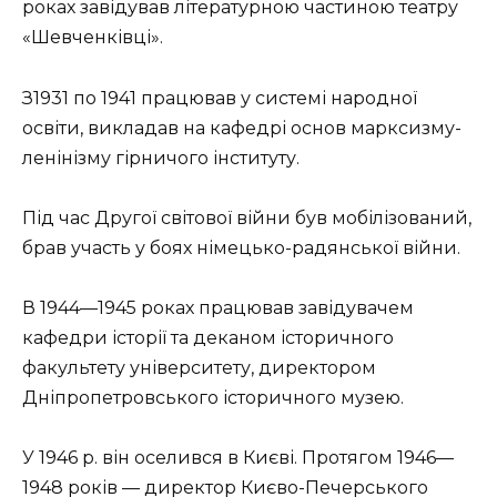
роках завідував літературною частиною театру
«Шевченківці».
З1931 по 1941 працював у системі народної
освіти, викладав на кафедрі основ марксизму-
ленінізму гірничого інституту.
Під час Другої світової війни був мобілізований,
брав участь у боях німецько-радянської війни.
В 1944—1945 роках працював завідувачем
кафедри історії та деканом історичного
факультету університету, директором
Дніпропетровського історичного музею.
У 1946 р. він оселився в Києві. Протягом 1946—
1948 років — директор Києво-Печерського