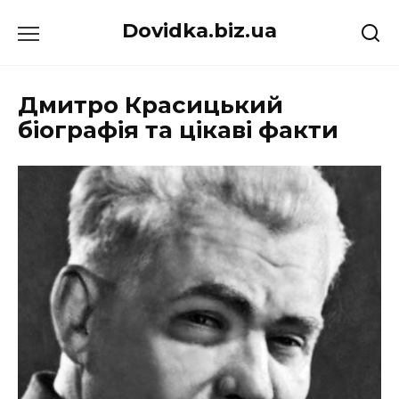
Перейти
Dovidka.biz.ua
до
вмісту
Дмитро Красицький
біографія та цікаві факти