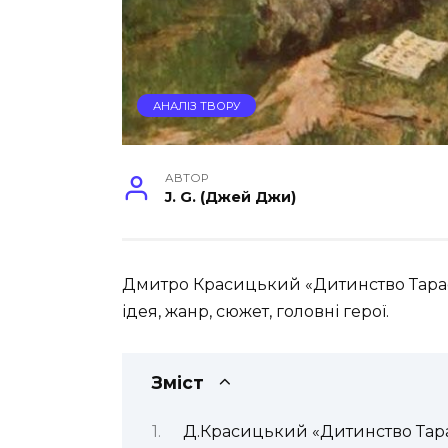
АНАЛІЗ ТВОРУ
АВТОР
J. G. (Джей Джи)
Дмитро Красицький «Дитинство Тараса
ідея, жанр, сюжет, головні герої.
Зміст
Д.Красицький «Дитинство Тарас