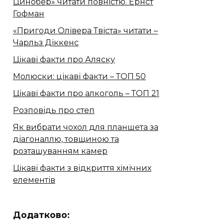
Цинобер» читати повністю. Ернст
Гофман
«Пригоди Олівера Твіста» читати –
Чарльз Діккенс
Цікаві факти про Аляску
Молюски: цікаві факти – ТОП 50
Цікаві факти про алкоголь – ТОП 21
Розповідь про степ
Як вибрати чохол для планшета за
діагоналлю, товщиною та
розташуванням камер
Цікаві факти з відкриття хімічних
елементів
Додатково: