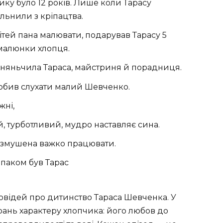
ику було 12 років. Лише коли Тарасу
льнили з кріпацтва.
ітей пана малювати, подарував Тарасу 5
 малюнки хлопця.
, няньчила Тараса, майстриня й порадниця.
 любив слухати малий Шевченко.
жні,
 турботливий, мудро наставляє сина.
 і змушена важко працювати.
іпаком був Тарас
зповідей про дитинство Тараса Шевченка. У
рань характеру хлопчика: його любов до