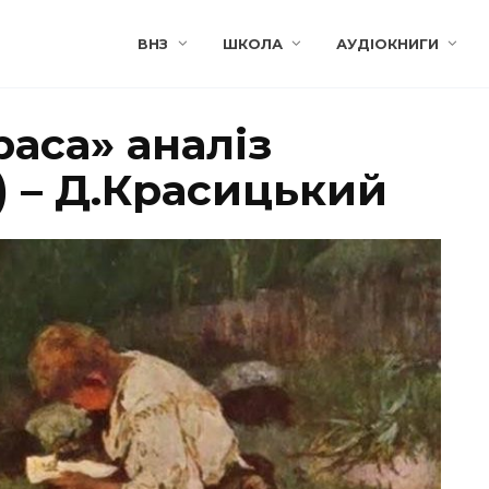
ВНЗ
ШКОЛА
АУДІОКНИГИ
аса» аналіз
) – Д.Красицький