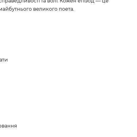
справедливості та волі. Кожен епізод — це
 майбутнього великого поета.
ати
лювання