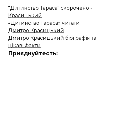
"Дитинство Тараса" скорочено -
Красицький
«Дитинство Тараса» читати.
Дмитро Красицький
Дмитро Красицький біографія та
цікаві факти
Приєднуйтесть: