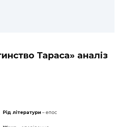
инство Тараса» аналіз
Рід літератури
– епос