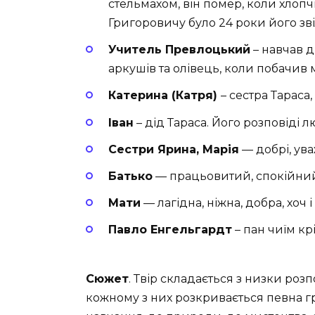
стельмахом, він помер, коли хлопч
Григоровичу було 24 роки його зві
Учитель Превлоцький
– навчав д
аркушів та олівець, коли побачив
Катерина (Катря)
– сестра Тараса
Іван
– дід Тараса. Його розповіді
Сестри Ярина, Марія
— добрі, ува
Батько
— працьовитий, спокійний,
Мати
— лагідна, ніжна, добра, хоч
Павло Енгельгардт
– пан чиїм кр
Сюжет
. Твір складається з низки ро
кожному з них розкривається певна г