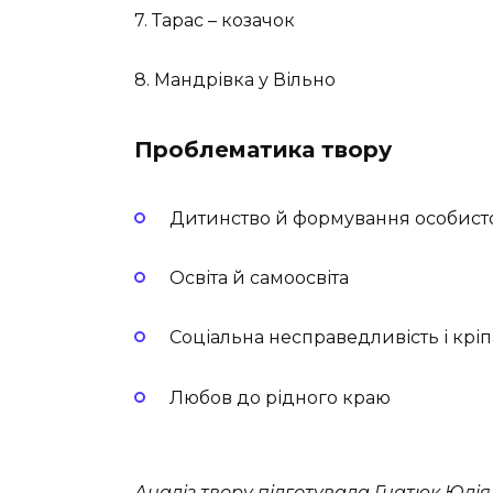
7. Тарас – козачок
8. Мандрівка у Вільно
Проблематика твору
Дитинство й формування особисто
Освіта й самоосвіта
Соціальна несправедливість і крі
Любов до рідного краю
Аналіз твору підготувала Гнатюк Юлі