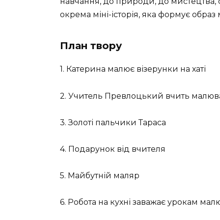
навчання, до природи, до мистецтва, 
окрема міні-історія, яка формує образ
План твору
1. Катерина малює візерунки на хаті
2. Учитель Превлоцький вчить малюв
3. Золоті пальчики Тараса
4. Подарунок від вчителя
5. Майбутній маляр
6. Робота на кухні заважає урокам ма