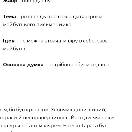
Жанр
– оповідання
Тема
– розповідь про важкі дитячі роки
майбутнього письмениика
Ідея
– не можна втрачати віру в себе, своє
майбутнє
Основна думка
– потрібно робити те, що в
ися, бо був кріпаком. Хлопчик допитливий,
 краси й несправедливості. Його дитячі роки
тва мріяв стати малярем. Батько Тараса був