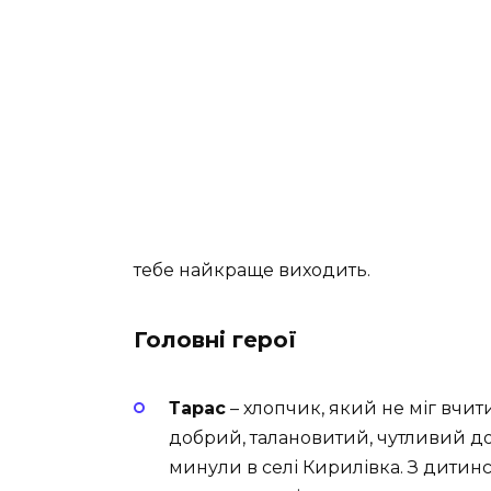
тебе найкраще виходить.
Головні герої
Тарас
– хлопчик, який не міг вчит
добрий, талановитий, чутливий до
минули в селі Кирилівка. З дитинс