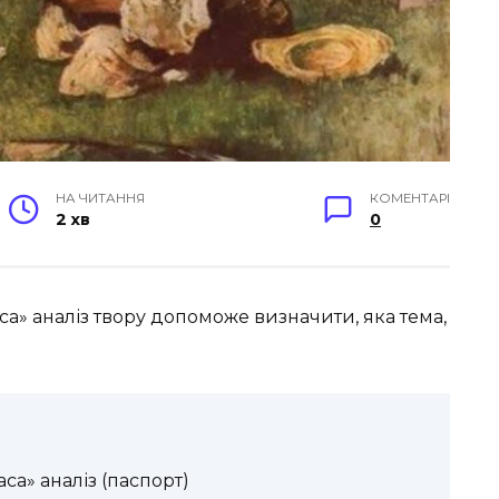
НА ЧИТАННЯ
КОМЕНТАРІ
2 хв
0
» аналіз твору допоможе визначити, яка тема,
а» аналіз (паспорт)