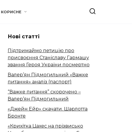
КОРИСНЕ
Нові статті
Підтримаймо петицію про
присвоєння Станіславу Гармашу
звання Героя України посмертно
Валер’ян Підмогильний «Важке
питання» аналіз (паспорт)
“Важке питання” скорочено –
Валер’ян Підмогильний
«Джейн Ейр» скачати. Шарлотта
Бронте
«Крихітка Цахес на прізвисько