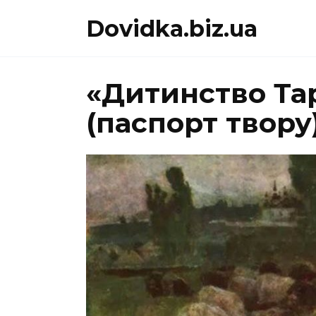
Перейти
Dovidka.biz.ua
до
вмісту
«Дитинство Тар
(паспорт твору