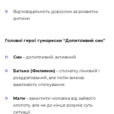
Відповідальність дорослих за розвиток
дитини
Головні герої гуморески “Допитливий син”
Син
– допитливий, активний
Батько (Филимон)
– спочатку лінивий і
роздратований, але потім визнає
важливість спілкування
Мати
– захистити чоловіка від зайвого
клопоту, але не до кінця розуміє суть
ситуації