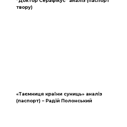
“Доктор Серафікус” аналіз (паспорт
твору)
«Таємниця країни суниць» аналіз
(паспорт) – Радій Полонський