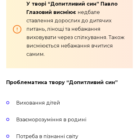
У творі “Допитливий син” Павло
Глазовий висміює
недбале
ставлення дорослих до дитячих
питань, лінощі та небажання
виховувати через спілкування. Також
висміюється небажання вчитися
самим.
Проблематика твору “Допитливий син”
Виховання дітей
Взаєморозуміння в родині
Потреба в пізнанні світу