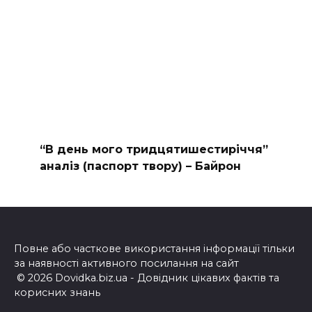
“В день мого тридцятишестиріччя”
аналіз (паспорт твору) – Байрон
Повне або часткове використання інформації тільки
за наявності активного посилання на сайт
© 2026 Dovidka.biz.ua - Довідник цікавих фактів та
корисних знань