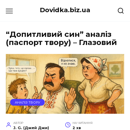
Перейти
Dovidka.biz.ua
до
вмісту
“Допитливий син” аналіз
(паспорт твору) – Глазовий
АНАЛІЗ ТВОРУ
АВТОР
НА ЧИТАННЯ
J. G. (Джей Джи)
2 хв