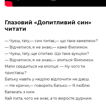
Глазовий «Допитливий син»
читати
— Чуєш, тату,— син питає,— що таке хамелеон?
— Відчепися, я не знаю,— каже Филимон.
— Чуеш, тату, ще спитаю. Що таке аукціон?
— Відчепися, я не знаю,— злиться Филимон.
Мати сердиться на хлопця: — Ну чого ти
пристаєш?
Батьку навіть у неділю відпочити не даєш.
— Не кричи,— говорить батько.— Я люблю
балакать з ним.
Хай пита, чого не знає, а то виросте дурним.