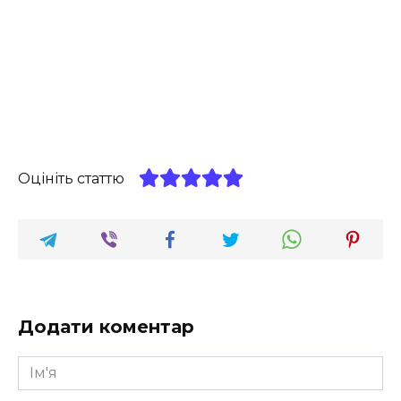
Оцініть статтю
Додати коментар
Ім'я
*