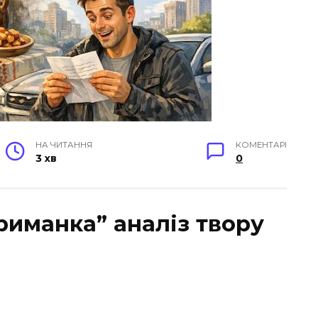
НА ЧИТАННЯ
КОМЕНТАРІ
3 хв
0
риманка” аналіз твору