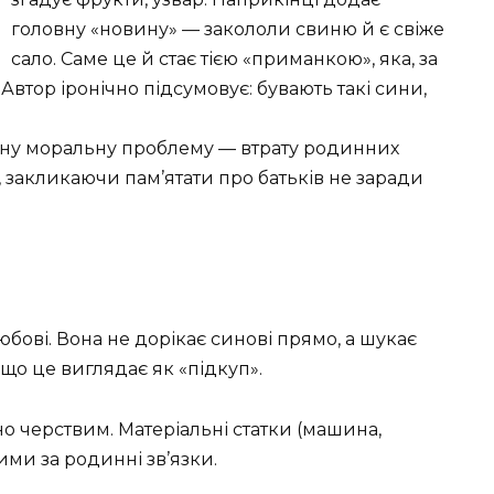
головну «новину» — закололи свиню й є свіже
сало. Саме це й стає тією «приманкою», яка, за
 Автор іронічно підсумовує: бувають такі сини,
зну моральну проблему — втрату родинних
о, закликаючи пам’ятати про батьків не заради
бові. Вона не дорікає синові прямо, а шукає
кщо це виглядає як «підкуп».
но черствим. Матеріальні статки (машина,
ими за родинні зв’язки.