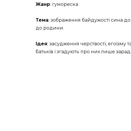
Жанр
: гумореска
Тема
: зображення байдужості сина до
до родини.
Ідея
: засудження черствості, егоїзму 
батьків і згадують про них лише зарад