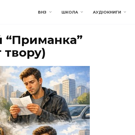
ВНЗ
ШКОЛА
АУДІОКНИГИ
й “Приманка”
 твору)