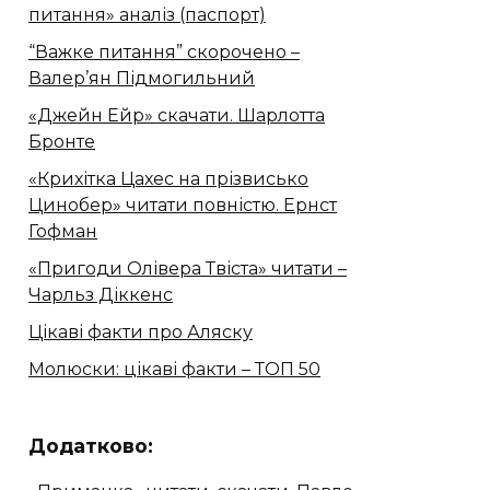
питання» аналіз (паспорт)
“Важке питання” скорочено –
Валер’ян Підмогильний
«Джейн Ейр» скачати. Шарлотта
Бронте
«Крихітка Цахес на прізвисько
Цинобер» читати повністю. Ернст
Гофман
«Пригоди Олівера Твіста» читати –
Чарльз Діккенс
Цікаві факти про Аляску
Молюски: цікаві факти – ТОП 50
Додатково: