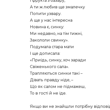
І фрукта з базару,
А ти ж любив ще змалечку
Попити узвару.
А ще у нас інтересна
Новина є, синку:
Ми недавно, на тім тижні,
Закололи свинку».
Подумала стара мати
І ще дописала:
«Приідь, синку, хоч заради
Свіженького сала».
Трапляються синки такі –
Дівать правду ніде, –
Що як салом не підмажеш,
То в гості й не їде.
Якщо ви не знайшли потрібну відпові