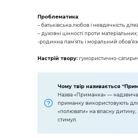
Проблематика
:
– батьківська любов і невдячність діте
– духовні цінності проти матеріальних;
-родинна пам’ять і моральний обов’яз
Настрій твору:
гумористично-сатирич
Чому твір називається “При
Назва «Приманка» — надзвичай
приманку використовують для 
«полювати» на власну дитину,
стимул.