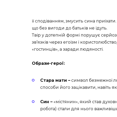
її сподіванням, змусить сина приїхати.
що без вигоди до батьків не їдуть.
Твір у дотепній формі порушує серйо
зв’язків через егоїзм і користолюбств
«гостинців», а заради людяності.
Образи-герої:
Стара мати –
символ безмежної лю
способи його зацікавити, навіть я
Син –
«містянин», який став духов
робота) стали для нього важливіш