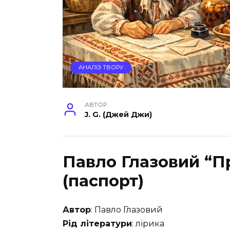
АНАЛІЗ ТВОРУ
АВТОР
J. G. (Джей Джи)
Павло Глазовий “П
(паспорт)
Автор
: Павло Глазовий
Рід літератури
: лірика