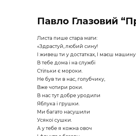
Павло Глазовий “
Листа пише стара мати:
«Здрастуй, любий сину!
І живеш ти у достатках, І маєш машину
В тебе дома і на службі
Стільки є мороки.
Не був ти в нас, голубчику,
Вже чотири роки.
В нас тут добре уродили
Яблука і грушки.
Ми багато насушили
Усякої сушки.
А у тебе я кожна овоч