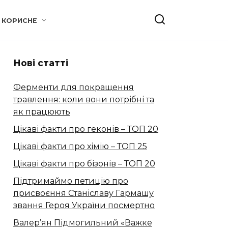
КОРИСНЕ
Нові статті
Ферменти для покращення
травлення: коли вони потрібні та
як працюють
Цікаві факти про геконів – ТОП 20
Цікаві факти про хімію – ТОП 25
Цікаві факти про бізонів – ТОП 20
Підтримаймо петицію про
присвоєння Станіславу Гармашу
звання Героя України посмертно
Валер’ян Підмогильний «Важке