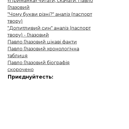
«Приманка» читати, скачати. Павло
Глазовий
"Чому букви різні?" аналіз (паспорт
твору)
"Допитливий син" аналіз (паспорт
твору) - Глазовий
Павло Глазовий цікаві факти
Павло Глазовий хронологічна
таблиця
Павло Глазовий біографія
скорочено
Приєднуйтесть: