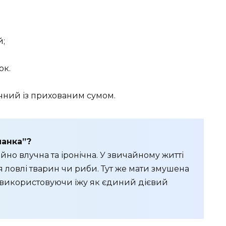
й;
ок.
ний із прихованим сумом.
манка”?
но влучна та іронічна. У звичайному житті
ловлі тварин чи риби. Тут же мати змушена
 використовуючи їжу як єдиний дієвий