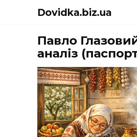
Перейти
Dovidka.biz.ua
до
вмісту
Павло Глазови
аналіз (паспорт