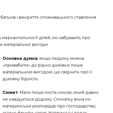
 батьків і викриття споживацького ставлення
та меркантильності дітей, які забувають про
и матеріальної вигоди.
Основна думка:
якщо людину можна
«привабити» до рідної домівки лише
матеріальною вигодою, це свідчить про її
духовну бідність.
Сюжет
: Мати пише листа синові, який давно
не навідується додому. Спочатку вона по-
материнськи розповідає про господарство,
згадує фрукти, узвар. Наприкінці додає