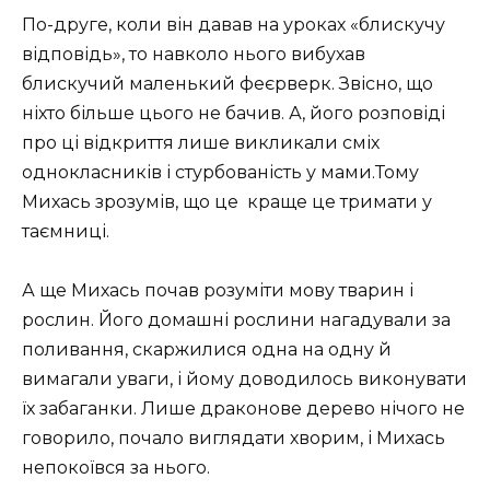
По-друге, коли він давав на уроках «блискучу
відповідь», то навколо нього вибухав
блискучий маленький феєрверк. Звісно, що
ніхто більше цього не бачив. А, його розповіді
про ці відкриття лише викликали сміх
однокласників і стурбованість у мами.Тому
Михась зрозумів, що це
краще це тримати у
таємниці.
А ще Михась почав розуміти мову тварин і
рослин. Його домашні рослини нагадували за
поливання, скаржилися одна на одну й
вимагали уваги, і йому доводилось виконувати
їх забаганки. Лише драконове дерево нічого не
говорило, почало виглядати хворим, і Михась
непокоївся за нього.