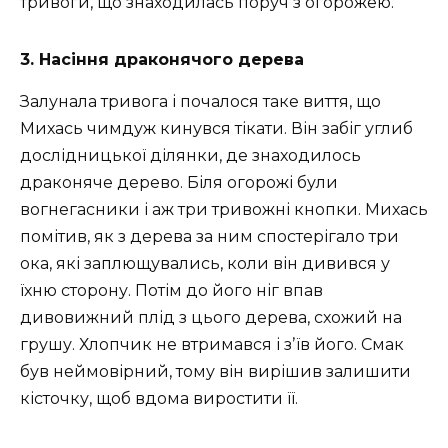
тривоги, що знаходилась поруч з огорожею.
3. Насіння драконячого дерева
Залунала тривога і почалося таке виття, що
Михась чимдуж кинувся тікати. Він забіг углиб
дослідницької ділянки, де знаходилось
драконяче дерево. Біля огорожі були
вогнегасники і аж три тривожні кнопки. Михась
помітив, як з дерева за ним спостерігало три
ока, які заплющувались, коли він дивився у
їхню сторону. Потім до його ніг впав
дивовижний плід з цього дерева, схожий на
грушу. Хлопчик не втримався і зʼїв його. Смак
був неймовірний, тому він вирішив залишити
кісточку, щоб вдома виростити її.