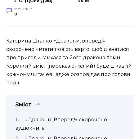
J. G. (Джей Джи)
34 хв
КОМЕНТАРІ
0
Катерина Штанко «Дракони, вперед!»
скорочено читати повість варто, щоб дізнатися
про пригоди Михася та його дракона Хоми.
Короткий зміст (переказ стислий) буде цікавий
кожному читачеві, адже розповідає про головні
події.
Зміст
«Дракони, Вперед!» скорочено
аудіокнига
«Дракони, Вперед!» скорочено