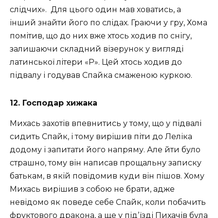
слідчих». Для цього один мав ховатись, а
інший знайти його по слідах. Граючи у гру, Хома
помітив, що до них вже хтось ходив по снігу,
залишаючи складний візерунок у вигляді
латинської літери «Р». Цей хтось ходив до
підвалу і годував Спайка смаженою куркою.
12. Господар хижака
Михась захотів впевнитись у тому, що у підвалі
сидить Спайк, і тому вирішив піти до Леліка
додому і запитати його напряму. Але йти було
страшно, тому він написав прощальну записку
батькам, в якій повідомив куди він пішов. Хому
Михась вирішив з собою не брати, адже
невідомо як поведе себе Спайк, коли побачить
фруктового дракона, а ще у підʼїзді Пихачів була