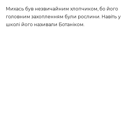
Михась був незвичайним хлопчиком, бо його
головним захопленням були рослини. Навіть у
школі його називали Ботаніком.