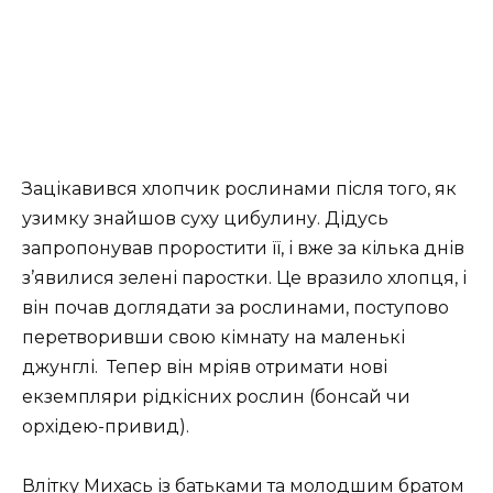
Зацікавився хлопчик рослинами після того, як
узимку знайшов суху цибулину. Дідусь
запропонував проростити її, і вже за кілька днів
з’явилися зелені паростки. Це вразило хлопця, і
він почав доглядати за рослинами, поступово
перетворивши свою кімнату на маленькі
джунглі.
Тепер він мріяв отримати нові
екземпляри рідкісних рослин (бонсай чи
орхідею-привид).
Влітку Михась із батьками та молодшим братом