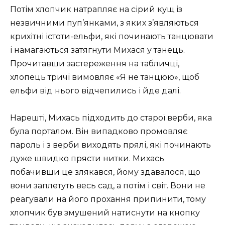
Потім хлопчик натрапляє на сірий кущ із
незвичними пуп’янками, з яких з’являються
крихітні істоти-ельфи, які починають танцювати
і намагаються затягнути Михася у танець.
Прочитавши застереження на табличці,
хлопець тричі вимовляє «Я не танцюю», щоб
ельфи від нього відчепились і йде далі.
Нарешті, Михась підходить до старої верби, яка
була порталом. Він випадково промовляє
пароль і з верби виходять прялі, які починають
дуже швидко прясти нитки. Михась
побачивши це злякався, йому здавалося, що
вони заплетуть весь сад, а потім і світ. Вони не
реагували на його прохання припинити, тому
хлопчик був змушений натиснути на кнопку