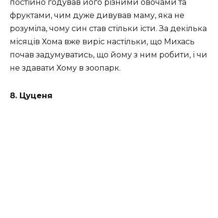
постійно годував його різними овочами та
фруктами, чим дуже дивував маму, яка не
розуміла, чому син став стільки їсти. За декілька
місяців Хома вже виріс настільки, що Михась
почав задумуватись, що йому з ним робити, і чи
не здавати Хому в зоопарк.
8. Цуценя