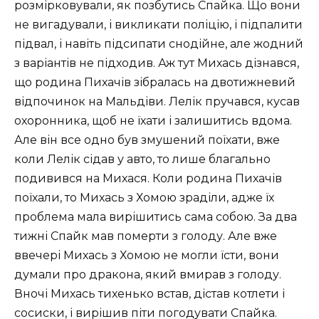
розмірковували, як позбутись Спайка. Що вони
не вигадували, і викликати поліцію, і підпалити
підвал, і навіть підсипати снодійне, але жодний
з варіантів не підходив. Аж тут Михась дізнався,
що родина Пихачів зібралась на двотижневий
відпочинок на Мальдіви. Лелік пручався, кусав
охоронника, щоб не їхати і залишитись вдома.
Але він все одно був змушений поїхати, вже
коли Лелік сідав у авто, то лише благально
подивився на Михася. Коли родина Пихачів
поїхали, то Михась з Хомою зраділи, адже їх
проблема мала вирішитись сама собою. За два
тижні Спайк мав померти з голоду. Але вже
ввечері Михась з Хомою не могли їсти, вони
думали про дракона, який вмирав з голоду.
Вночі Михась тихенько встав, дістав котлети і
сосиски, і вирішив піти погодувати Спайка.