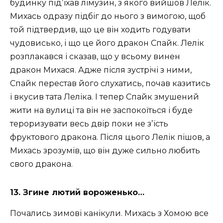
будинку підʼїхав лімузин, з якого вийшов Лелік.
Михась одразу підбіг до нього з вимогою, щоб
той підтвердив, що це він ходить годувати
чудовисько, і що це його дракон Спайк. Лелік
розплакався і сказав, що у всьому винен
дракон Михася. Адже після зустрічі з ними,
Спайк перестав його слухатись, почав казитись
і вкусив тата Леліка. І тепер Спайк змушений
жити на вулиці та він не заспокоїться і буде
тероризувати весь двір поки не зʼїсть
фруктового дракона. Після цього Лелік пішов, а
Михась зрозумів, що він дуже сильно любить
свого дракона.
13. Згине лютий вороженько…
Почались зимові канікули. Михась з Хомою все