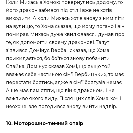
Коли Михась з Хомою повернулись додому, то
його дракон забився під стіл і вже не хотів
виходити. А коли Михась хотів знову з ним піти
на вулицю, то Хома сказав, що йому погано і він
помирає. Михась дуже хвилювався,
думав про
те, як допомогти своєму драконові. Та тут
зʼявився Домінус Верба і сказав, що Хома
прикидається, бо боїться знову побачити
Спайка. Домінус сказав Хомі, що якщо той
вважає себе частиною сімʼї Вербицьких, то має
перестати боятись, адже в сімʼї боягузів немає.
А ще має памʼятати, що він є драконом,
і не
важливо якого виду. Після цих слів Хома, хоч і
неохоче, але погодився знову вийти надвір.
10. Моторошно-темний отвір