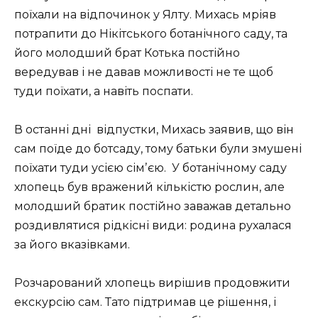
поїхали на відпочинок у Ялту. Михась мріяв
потрапити до Нікітського ботанічного саду, та
його молодший брат Котька постійно
вередував і не давав можливості не те щоб
туди поїхати, а навіть поспати.
В останні дні відпустки, Михась заявив, що він
сам поїде до ботсаду, тому батьки були змушені
поїхати туди усією сімʼєю.
У ботанічному саду
хлопець був вражений кількістю рослин, але
молодший братик постійно заважав детально
роздивлятися рідкісні види: родина рухалася
за його вказівками.
Розчарований хлопець вирішив продовжити
екскурсію сам. Тато підтримав це рішення, і