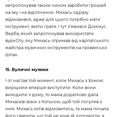
запропонував таким чином заробити грошей
на їжу і на відпочинок. Михась одразу
відмовився, адже для цього потрібно мати
інструмент, вміти грати. І тут зʼявився Домінус
Верба, який запропонував використати
вуркОту, яку Михась отримав від карпатського
майстра музичних інструментів на прізвисько
Шпак.
15. Вуличні музики
І от настав той момент, коли Михась з Хомою
вирішили вперше виступити. Коли вони
виходили з дому, то мама додатково дала
Михасеві візок з Котькою, щоб той погуляв з
ним. Михась хотів відмовитись, та мама почала
його сварити, що той не хоче їй допомогти, а