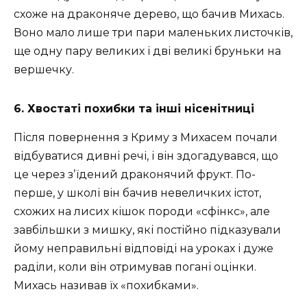
схоже на драконяче дерево, що бачив Михась.
Воно мало лише три пари маленьких листочків,
ще одну пару великих і дві великі бруньки на
вершечку.
6. Хвостаті похибки та інші нісенітниці
Після повернення з Криму з Михасем почали
відбуватися дивні речі, і він здогадувався, що
це через зʼїдений драконячий фрукт. По-
перше, у школі він бачив невеличких істот,
схожих на лисих кішок породи «сфінкс», але
завбільшки з мишку, які постійно підказували
йому неправильні відповіді на уроках і дуже
раділи, коли він отримував погані оцінки.
Михась називав їх «похибками».