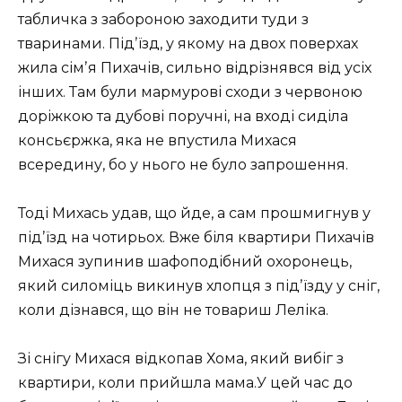
табличка з забороною заходити туди з
тваринами. Підʼїзд, у якому на двох поверхах
жила сімʼя Пихачів, сильно відрізнявся від усіх
інших. Там були мармурові сходи з червоною
доріжкою та дубові поручні, на вході сиділа
консьєржка, яка не впустила Михася
всередину, бо у нього не було запрошення.
Тоді Михась удав, що йде, а сам прошмигнув у
підʼїзд на чотирьох. Вже біля квартири Пихачів
Михася зупинив шафоподібний охоронець,
який силоміць викинув хлопця з підʼїзду у сніг,
коли дізнався, що він не товариш Леліка.
Зі снігу Михася відкопав Хома, який вибіг з
квартири, коли прийшла мама.У цей час до