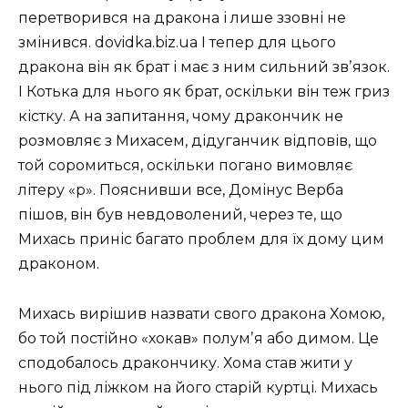
перетворився на дракона і лише ззовні не
змінився. dovidka.biz.ua І тепер для цього
дракона він як брат і має з ним сильний звʼязок.
І Котька для нього як брат, оскільки він теж гриз
кістку. А на запитання, чому дракончик не
розмовляє з Михасем, дідуганчик відповів, що
той соромиться, оскільки погано вимовляє
літеру «р». Пояснивши все, Домінус Верба
пішов, він був невдоволений, через те, що
Михась приніс багато проблем для їх дому цим
драконом.
Михась вирішив назвати свого дракона Хомою,
бо той постійно «хокав» полумʼя або димом. Це
сподобалось дракончику. Хома став жити у
нього під ліжком на його старій куртці. Михась