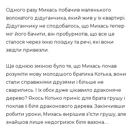
Одного разу Михась побачив маленького
волохатого дідуганчика, який жив у їх квартирі.
Дідуганчику не сподобалось, що Михась тепер
міг його бачити, він пробурмотів, що все це
сталося через їхню поїздку та речі, які вони
звідти привезли.
Ще однією зміною було те, що Михась почав
розуміти мову молодшого братика Котька, вони
стали справжніми друзями і більше не
сварились. І їх обох дуже цікавило драконяче
дерево? Якось Котько приніс для брата грушу і
поклав її біля драконового дерева. Закінчивши
робити уроки, Михась вирішив з’їсти грушу, але
знайшов лише недогризок біля вазона….