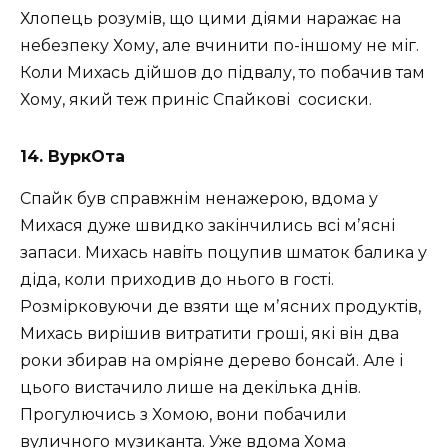
Хлопець розумів, що цими діями наражає на
небезпеку Хому, але вчинити по-іншому не міг.
Коли Михась дійшов до підвалу, то побачив там
Хому, який теж приніс Спайкові
сосиски.
14. ВуркОта
Спайк був справжнім ненажерою, вдома у
Михася дуже швидко закінчились всі мʼясні
запаси. Михась навіть поцупив шматок балика у
діда, коли приходив до нього в гості.
Розмірковуючи де взяти ще мʼясних продуктів,
Михась вирішив витратити гроші, які він два
роки збирав на омріяне дерево бонсай. Але і
цього вистачило лише на декілька днів.
Прогулючись з Хомою, вони побачили
вуличного музиканта. Уже вдома Хома