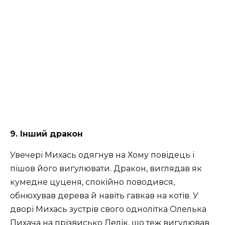
9. Інший дракон
Увечері Михась одягнув на Хому повідець і
пішов його вигулювати. Дракон, виглядав як
кумедне цуценя, спокійно поводився,
обнюхував дерева й навіть гавкав на котів. У
дворі Михась зустрів свого однолітка Олелька
Пихача на прізвисько Лелік, що теж вигулював