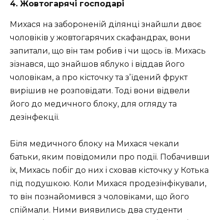
4. Жовтогарячі господарі
Михася на забороненій ділянці знайшли двоє
чоловіків у жовтогарячих скафандрах, вони
запитали, що він там робив і чи щось їв. Михась
зізнався, що знайшов яблуко і віддав його
чоловікам, а про кісточку та зʼїдений фрукт
вирішив не розповідати. Тоді вони відвели
його до медичного блоку, для огляду та
дезінфекції.
Біля медичного блоку на Михася чекали
батьки, яким повідомили про події. Побачивши
їх, Михась побіг до них і сховав кісточку у Котька
під подушкою. Коли Михася продезінфікували,
то він познайомився з чоловіками, що його
спіймали. Ними виявились два студенти