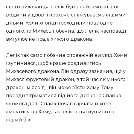
свого вихованця. Лелік був з найзаможнішої
родини у дворі і неохоче спілкувався з іншими
дітьми. Коли хлопці проходили повз одне
одного, то Михась побачив, що Лелік насправді
вигулює не пса, а хижого дракона.
Лелік так само побачив справжній вигляд Хоми
і зупинився, щоб краще роздивитись
Михасевого дракона. Він одразу зазначив, що у
Михася фруктовий дракон, в той час як у нього
дракон-мʼясоїд і він може зʼїсти Хому. Тому
порадив триматися від його дракона Спайка
якомога далі. Спайк почав гарчати й хотів
кинутися на Хому, та Лелік потягнув його в
інший бік.