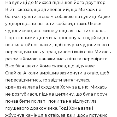
На вулиці до Михася підійшов його друг Ігор
Війт і сказав, що здивований, що Михась не
боїться гуляти зі своїм собакою на вулиці. Адже
у дворі щезли всі коти, собаки, птахи. Якесь
чудовисько, яке живе у підвалі, на них полює.
Ігор з іншими дітьми запропонував підійти до
вентиляційної шахти, щоб почути чудовисько і
пересвідчитись у правдивості їхніх слів. Михась
разом з Хомою наважились піти та перевірити.
Вже біля шахти Хома сказав, що відчуває
Спайка. А коли вирішив зазирнути в отвір, щоб
пересвідчитись, то звідти витягнулась
кремезна лапа і сходила Хому за шию. Михась
не розгубився, підняв цеглину, що була поруч і
почав бити по лапі, поки та не відпустила
грушевого дракончика. Тоді Хома взяв і
жбурнув камінця в отвір, звідки щось потужно