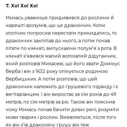
7. Хо! Хо! Хо!
Михась уважніше придивився до рослини й
нарешті зрозумів, що це дракончик. Коли
хлопчик попросив перестати прикидатись, то
дракончик закліпав до нього, а потім почав
літати по кімнаті, випускаючи полумʼя з рота. В
кімнаті зʼявився малий волохатий дідуганчик,
який розповів Михасеві, що його звати Домінус
Верба і він з 1632 року опікується родиною
Вербицьких. А потім розповів, що цей
дракончик належить до грушевого підвиду і є
вегітаріанцем. І він виростає за сім років до 49
метрів, по сім метрів за рік. Також він пояснив
чому Михась почав бачити дивні речі, розуміти
мови тварин і рослин. Виявляється, після того
як він зʼїв драконячу грушу він теж