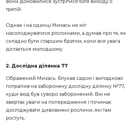
вони домовилися зустрітися біля виходу о
третій.
Однак і на одинці Михась не міг
насолоджуватися рослинами, а думав про те, як
складно бути старшим братом, коли вся увага
дістається молодшому.
2. Дослідна ділянка 77
Ображений Михась
блукав садом і випадково
потрапив на заборонену дослідну ділянку №77,
куди вхід був суворо заборонений. Він не
звертає уваги на попередження і починає
досліджувати дивовижні рослини, які там
ростуть.