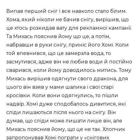
Випав перший сніг і все навколо стало білим.
Хома, який ніколи не бачив снігу, вирішив, що
це хтось розкидав вату для рекламної кампанії.
Та Михась пояснив йому що це, а потім,
набравши в руки снігу, приніс його Хомі. Коли
той впевнився, що це замерзла вода, то
засмутився, адже він не любив води й постійно
сварився, коли йому доводилось митись. Тому
Михась вирішив одягнути свого дракона, для
цього він взяв у мами шалика і свої старі
кросівки. Коли вони одягнулись, то пішли
надвір. Хомі дуже сподобалось дивитися, які
сліди лишаються після нього на снігу. Він
думав, що сліди може лишати лише він, але
Михась пояснив йому, що це не так. Хлопчик
запропонував Хомі пограти у «снігових