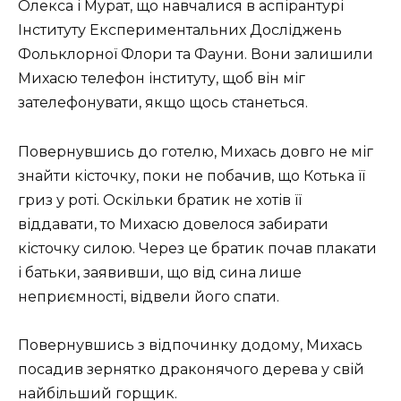
Олекса і Мурат, що навчалися в аспірантурі
Інституту Експериментальних Досліджень
Фольклорної Флори та Фауни. Вони залишили
Михасю телефон інституту, щоб він міг
зателефонувати, якщо щось станеться.
Повернувшись до готелю, Михась довго не міг
знайти кісточку, поки не побачив, що Котька її
гриз у роті. Оскільки братик не хотів її
віддавати, то Михасю довелося забирати
кісточку силою. Через це братик почав плакати
і батьки, заявивши, що від сина лише
неприємності, відвели його спати.
Повернувшись з відпочинку додому, Михась
посадив зернятко драконячого дерева у свій
найбільший горщик.