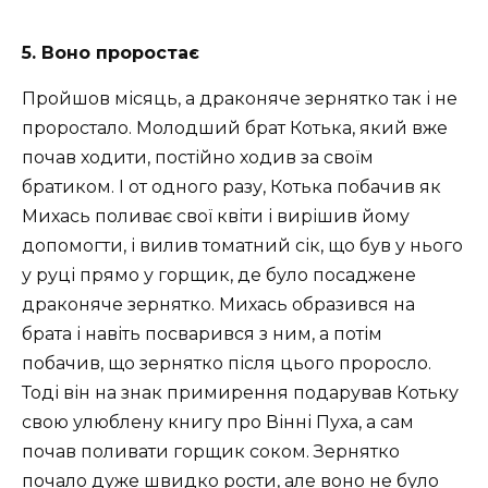
5. Воно проростає
Пройшов місяць, а драконяче зернятко так і не
проростало. Молодший брат Котька, який вже
почав ходити, постійно ходив за своїм
братиком. І от одного разу, Котька побачив як
Михась поливає свої квіти і вирішив йому
допомогти, і вилив томатний сік, що був у нього
у руці прямо у горщик, де було посаджене
драконяче зернятко. Михась образився на
брата і навіть посварився з ним, а потім
побачив, що зернятко після цього проросло.
Тоді він на знак примирення подарував Котьку
свою улюблену книгу про Вінні Пуха, а сам
почав поливати горщик соком. Зернятко
почало дуже швидко рости, але воно не було