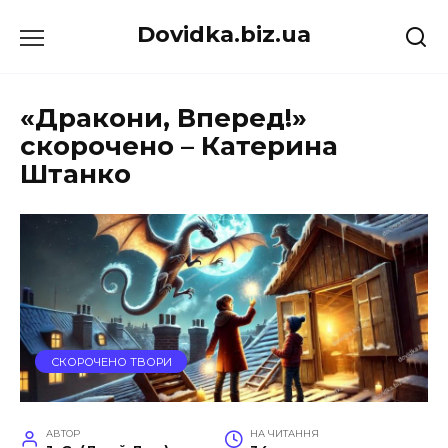
Перейти
Dovidka.biz.ua
до
вмісту
«Дракони, Вперед!»
скорочено – Катерина
Штанко
СКОРОЧЕНО ТВОРИ
АВТОР
НА ЧИТАННЯ