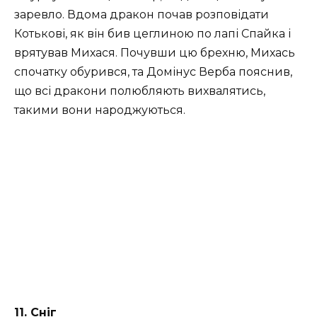
заревло. Вдома дракон почав розповідати
Котькові, як він бив цеглиною по лапі Спайка і
врятував Михася. Почувши цю брехню, Михась
спочатку обурився, та Домінус Верба пояснив,
що всі дракони полюбляють вихвалятись,
такими вони народжуються.
11. Сніг