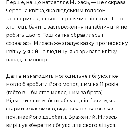
Перше, на що натрапляє Михась, — це яскрава
червона квітка, яка людським голосом
заговорила до нього, просячи її зірвати. Проте
хлопець бачить застереження на табличці й не
робить цього. Тоді квітка образилась і
сховалась. Михась же згадує казку про червону
квітку, у якій на людину, яка зривала квітку
нападав монстр.
Далі він знаходить молодильне яблуко, яке
могло б зробити його молодшим на 11 років
(тобто він би став молодшим за брата).
Відмовившись з’їсти яблуко, він бачить, як
старий крук омолоджується після того, як
починає його дзьобати. Вражений, Михась
вирішує зберегти яблуко для свого дідуся.