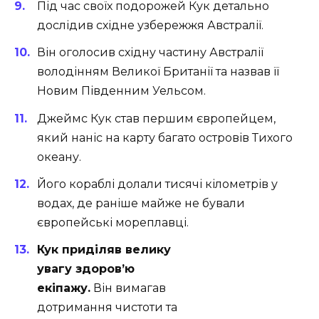
Під час своїх подорожей Кук детально
дослідив східне узбережжя Австралії.
Він оголосив східну частину Австралії
володінням Великої Британії та назвав її
Новим Південним Уельсом.
Джеймс Кук став першим європейцем,
який наніс на карту багато островів Тихого
океану.
Його кораблі долали тисячі кілометрів у
водах, де раніше майже не бували
європейські мореплавці.
Кук приділяв велику
увагу здоров’ю
екіпажу.
Він вимагав
дотримання чистоти та