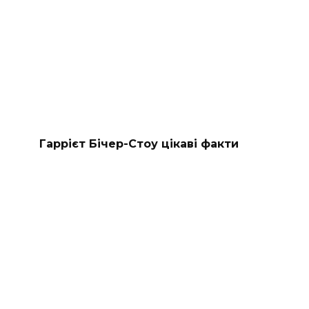
Гаррієт Бічер-Стоу цікаві факти