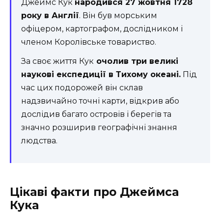
Джеймс Кук
народився 27 жовтня 1728
року в Англії
. Він був морським
офіцером, картографом, дослідником і
членом Королівське товариство.
За своє життя Кук
очолив три великі
наукові експедиції в Тихому океані.
Під
час цих подорожей він склав
надзвичайно точні карти, відкрив або
дослідив багато островів і берегів та
значно розширив географічні знання
людства.
Цікаві факти про Джеймса
Кука