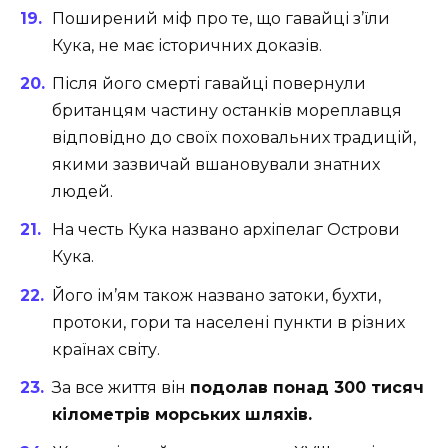
Поширений міф про те, що гавайці з’їли
Кука, не має історичних доказів.
Після його смерті гавайці повернули
британцям частину останків мореплавця
відповідно до своїх поховальних традицій,
якими зазвичай вшановували знатних
людей.
На честь Кука названо архіпелаг Острови
Кука.
Його ім’ям також названо затоки, бухти,
протоки, гори та населені пункти в різних
країнах світу.
За все життя він
подолав понад 300 тисяч
кілометрів морських шляхів.