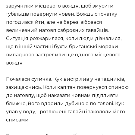
заручники місцевого вождя, щоб змусити
тубільців повернути човен. Вождь спочатку
погодився йти, але на березі зібрався
величезний натовп озброєних гавайців.
Ситуація розжарилася, коли люди дізналися,
що в іншій частині бухти британські моряки
випадково застрелили ще одного місцевого
вождя.
Почалася сутичка. Кук вистрілив у нападників,
захищаючись. Коли капітан повернувся спиною
до натовпу, щоб наказати човнам підпливти
ближче, його вдарили дубиною по голові. Кук
упав у воду, і розлючені гавайці закололи його
списами.