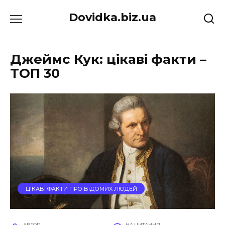
Перейти
Dovidka.biz.ua
до
вмісту
Джеймс Кук: цікаві факти –
ТОП 30
ЦІКАВІ ФАКТИ ПРО ВІДОМИХ ЛЮДЕЙ
АВТОР
НА ЧИТАННЯ