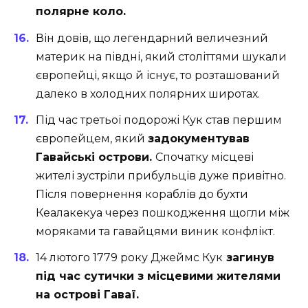
полярне коло.
Він довів, що легендарний величезний
материк на півдні, який століттями шукали
європейці, якщо й існує, то розташований
далеко в холодних полярних широтах.
Під час третьої подорожі Кук став першим
європейцем, який
задокументував
Гавайські острови.
Спочатку місцеві
жителі зустріли прибульців дуже привітно.
Після повернення кораблів до бухти
Кеалакекуа через пошкодження щогли між
моряками та гавайцями виник конфлікт.
14 лютого 1779 року Джеймс Кук
загинув
під час сутички з місцевими жителями
на острові Гаваї.