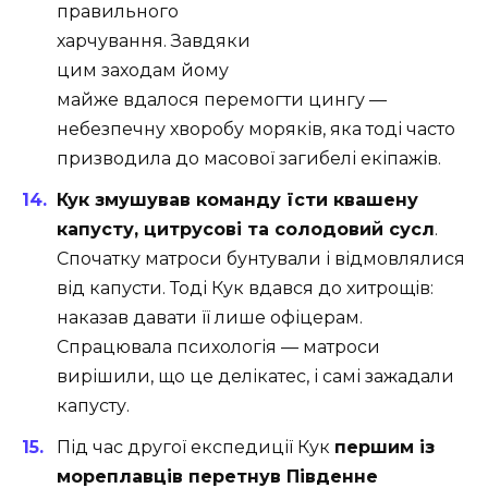
правильного
харчування. Завдяки
цим заходам йому
майже вдалося перемогти цингу —
небезпечну хворобу моряків, яка тоді часто
призводила до масової загибелі екіпажів.
Кук змушував команду їсти квашену
капусту, цитрусові та солодовий сусл
.
Спочатку матроси бунтували і відмовлялися
від капусти. Тоді Кук вдався до хитрощів:
наказав давати її лише офіцерам.
Спрацювала психологія — матроси
вирішили, що це делікатес, і самі зажадали
капусту.
Під час другої експедиції Кук
першим із
мореплавців перетнув Південне