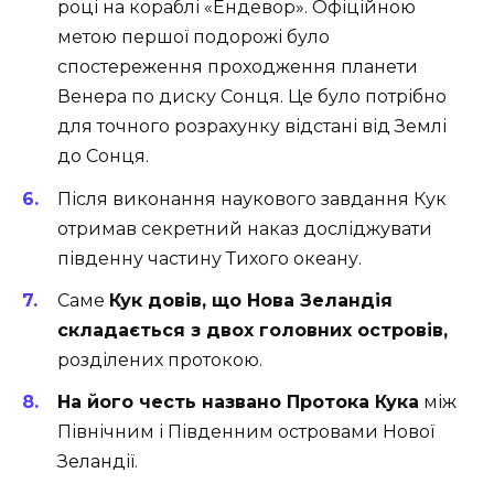
році на кораблі «Ендевор». Офіційною
метою першої подорожі було
спостереження проходження планети
Венера по диску Сонця. Це було потрібно
для точного розрахунку відстані від Землі
до Сонця.
Після виконання наукового завдання Кук
отримав секретний наказ досліджувати
південну частину Тихого океану.
Саме
Кук довів, що Нова Зеландія
складається з двох головних островів,
розділених протокою.
На його честь названо Протока Кука
між
Північним і Південним островами Нової
Зеландії.