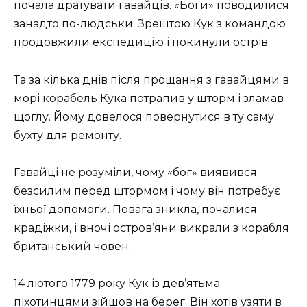
почала дратувати гавайців. «Боги» поводилися
занадто по-людськи. Зрештою Кук з командою
продовжили експедицію і покинули острів.
Та за кілька днів після прощання з гавайцями в
морі корабель Кука потрапив у шторм і зламав
щоглу. Йому довелося повернутися в ту саму
бухту для ремонту.
Гавайці не розуміли, чому «бог» виявився
безсилим перед штормом і чому він потребує
їхньої допомоги. Повага зникла, почалися
крадіжки, і вночі остров’яни викрали з корабля
британський човен.
14 лютого 1779 року Кук із дев’ятьма
піхотинцями зійшов на берег. Він хотів узяти в