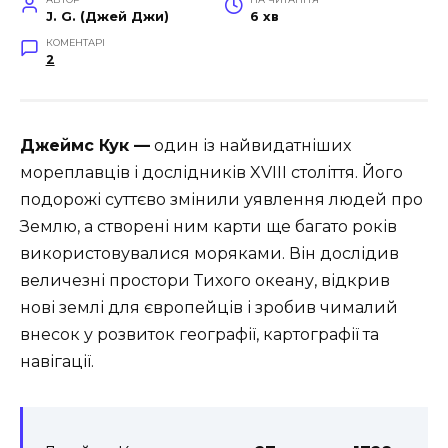
J. G. (Джей Джи)
6 хв
КОМЕНТАРІ
2
Джеймс Кук —
один із найвидатніших
мореплавців і дослідників XVIII століття. Його
подорожі суттєво змінили уявлення людей про
Землю, а створені ним карти ще багато років
використовувалися моряками. Він дослідив
величезні простори Тихого океану, відкрив
нові землі для європейців і зробив чималий
внесок у розвиток географії, картографії та
навігації.