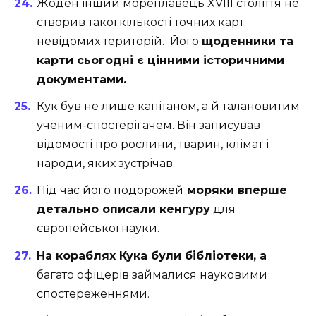
Жоден інший мореплавець XVIII століття не
створив такої кількості точних карт
невідомих територій. Його
щоденники та
карти сьогодні є цінними історичними
документами.
Кук був не лише капітаном, а й талановитим
ученим-спостерігачем. Він записував
відомості про рослини, тварин, клімат і
народи, яких зустрічав.
Під час його подорожей
моряки вперше
детально описали кенгуру
для
європейської науки.
На кораблях Кука були бібліотеки, а
багато офіцерів займалися науковими
спостереженнями.