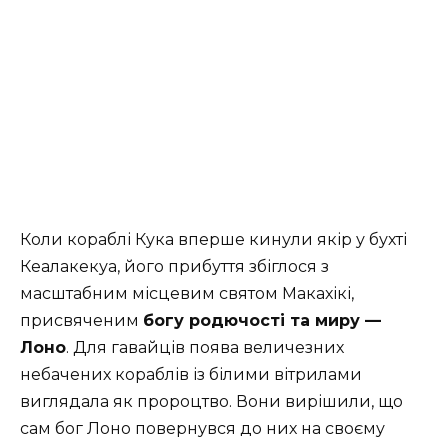
Коли кораблі Кука вперше кинули якір у бухті
Кеалакекуа, його прибуття збіглося з
масштабним місцевим святом Макахікі,
присвяченим
богу родючості та миру —
Лоно
. Для гавайців поява величезних
небачених кораблів із білими вітрилами
виглядала як пророцтво. Вони вирішили, що
сам бог Лоно повернувся до них на своєму