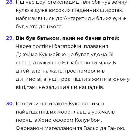
Під час другої експедиції він обігнув земну
кулю в дуже високих південних широтах,
наблизившись до Антарктиди ближче, ніж
будь-хто до нього.
Він був батьком, який не бачив дітей:
Через постійні багаторічні плавання
Джеймс Кук майже не бував удома. Зі
своєю дружиною Елізабет вони мали 6
дітей, але, на жаль, троє померли в
дитинстві, а інші троє пішли з життя в юному
віці, так і не залишивши нащадків.
Історики називають Кука одним із
найвидатніших мореплавців усіх часів
поряд із Христофором Колумбом,
Фернаном Магелланом та Васко да Гамою.