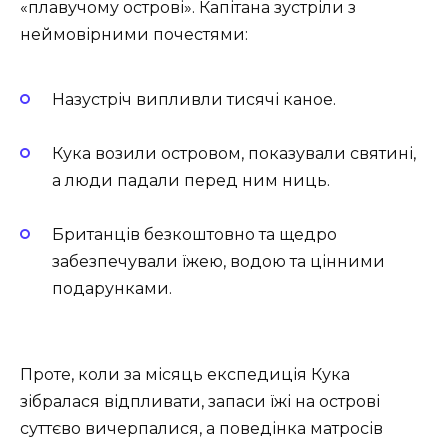
«плавучому острові». Капітана зустріли з
неймовірними почестями:
Назустріч випливли тисячі каное.
Кука возили островом, показували святині,
а люди падали перед ним ниць.
Британців безкоштовно та щедро
забезпечували їжею, водою та цінними
подарунками.
Проте, коли за місяць експедиція Кука
зібралася відпливати, запаси їжі на острові
суттєво вичерпалися, а поведінка матросів