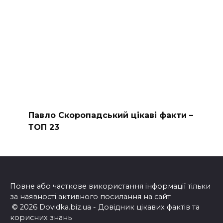
Павло Скоропадський цікаві факти –
ТОП 23
Повне або часткове використання інформації тільки
за наявності активного посилання на сайт
© 2026 Dovidka.biz.ua - Довідник цікавих фактів та
корисних знань