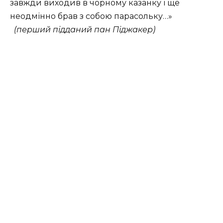
завжди виходив в чорному казанку і ще
неодмінно брав з собою парасольку…»
(перший підданий пан Піджакер)