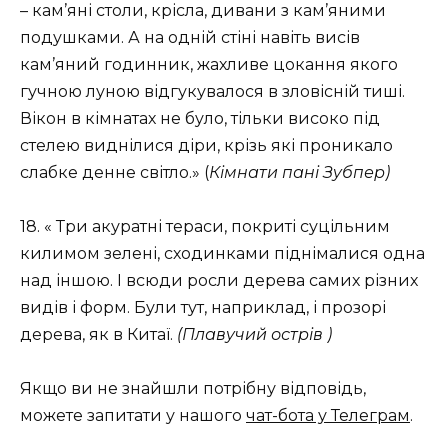
– кам’яні столи, крісла, дивани з кам’яними
подушками. А на одній стіні навіть висів
кам’яний годинник, жахливе цокання якого
гучною луною відгукувалося в зловісній тиші.
Вікон в кімнатах не було, тільки високо під
стелею виднілися діри, крізь які проникало
слабке денне світло.» (
Кімнати пані Зубпер)
18. « Три акуратні тераси, покриті суцільним
килимом зелені, сходинками піднімалися одна
над іншою. І всюди росли дерева самих різних
видів і форм. Були тут, наприклад, і прозорі
дерева, як в Китаї.
(Плавучий острів )
Якщо ви не знайшли потрібну відповідь,
можете запитати у нашого
чат-бота у Телеграм
.