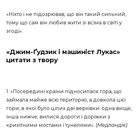
«Ніхто і не підозрював, що він такий сильний,
тому що сам він любив жити зі всіма в світі у
згоді».
«Джим-Ґудзик і машиніст Лукас»
цитати з твору
1. «Посередині країни підносилася гора, що
займала майже всю територію, а довкола цієї
гори, в якої було цілих дві верхівки: одна вище,
інша нижче, вилися дороги і доріжки з
крихітними мостами і тунелями». (
Медландія)