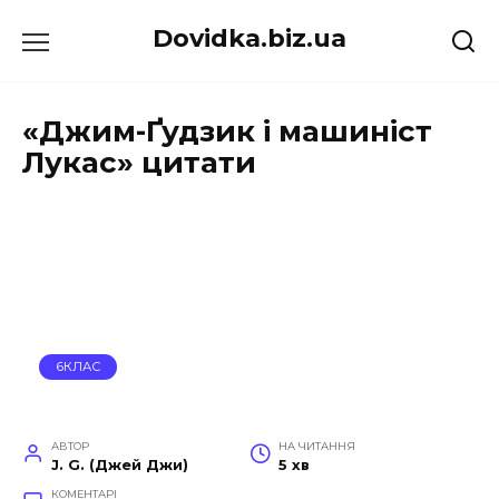
Перейти
Dovidka.biz.ua
до
вмісту
«Джим-Ґудзик і машиніст
Лукас» цитати
6КЛАС
АВТОР
НА ЧИТАННЯ
J. G. (Джей Джи)
5 хв
КОМЕНТАРІ