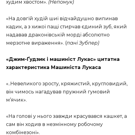
худим хвостом».
(Непомук)
«На довгій худій шиї відчайдушно випинав
кадик, а з хижої пащі стирчав єдиний зуб, який
надавав драконівській морді абсолютно
мерзотне вираження». (
пані Зубпер)
«Джим-Ґудзик і машиніст Лукас» цитатна
характеристика Машиніста Лукаса
«..Невеликого зросту, кряжистий, кругловидий,
він чимось нагадував пружний гумовий
м’ячик».
«На голові у нього завжди красувався кашкет, а
сам він ходив в незмінному робочому
комбінезоні».