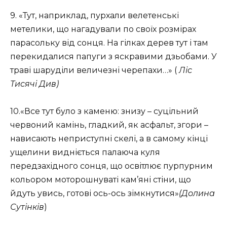
9. «Тут, наприклад, пурхали велетенські
метелики, що нагадували по своїх розмірах
парасольку від сонця. На гілках дерев тут і там
перекидалися папуги з яскравими дзьобами. У
траві шаруділи величезні черепахи…» (
Ліс
Тисячі Див)
10.«Все тут було з каменю: знизу – суцільний
червоний камінь, гладкий, як асфальт, згори –
нависають неприступні скелі, а в самому кінці
ущелини видніється палаюча куля
передзахідного сонця, що освітлює пурпурним
кольором моторошнуваті кам’яні стіни, що
йдуть увись, готові ось-ось зімкнутися»
(Долина
Сутінків
)