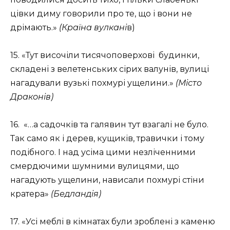
цівки диму говорили про те, що і вони не
дрімають.»
(Країна вулкані
в)
15. «Тут височіли тисячоповерхові будинки,
складені з велетенських сірих валунів, вулиці
нагадували вузькі похмурі ущелини.»
(Місто
Драконів)
16. «…а садочків та галявин тут взагалі не було.
Так само як і дерев, кущиків, травички і тому
подібного. І над усіма цими незліченними
смердючими шумними вулицями, що
нагадують ущелини, нависали похмурі стіни
кратера»
(Бедландія)
17. «Усі меблі в кімнатах були зроблені з каменю