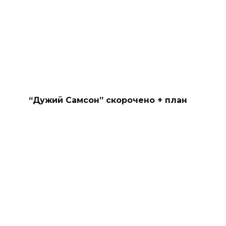
“Дужий Самсон” скорочено + план