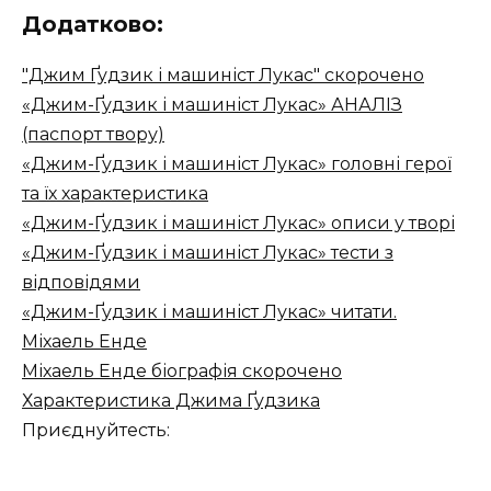
Додатково:
"Джим Ґудзик і машиніст Лукас" скорочено
«Джим-Ґудзик і машиніст Лукас» АНАЛІЗ
(паспорт твору)
«Джим-Ґудзик і машиніст Лукас» головні герої
та їх характеристика
«Джим-Ґудзик і машиніст Лукас» описи у творі
«Джим-Ґудзик і машиніст Лукас» тести з
відповідями
«Джим-Ґудзик і машиніст Лукас» читати.
Міхаель Енде
Міхаель Енде біографія скорочено
Характеристика Джима Ґудзика
Приєднуйтесть: