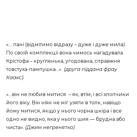
«… пані (відмітимо відразу – дуже і дуже мила).
По своїй комплекції вона чимось нагадувала
Крістофа – кругленька, угодована, справжня
товстуха-пампушка…»
(друга піддана фрау
Каакс).
«…він не любив митися – як, втім, і всі хлопчики
його віку. Він ніяк не міг узяти в толк, навіщо
йому митися, якщо у нього чорна шкіра і все
одно не видно, яка у нього шия — брудна або
чиста».
(Джим негренятко)