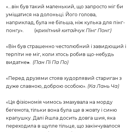
«…він був такий маленький, що запросто міг би
уміщатися на долоньці. Його голова,
наприклад, була не більша, ніж кулька для пінг-
понгу». (
крихітний китайчук Пінг Понг)
«Він був страшенно честолюбний і завидющий і
терпіти не міг, коли хтось робив що-небудь
видатне
»
.
(Пан Пі Па По)
«Перед друзями стояв худорлявий стариган з
дуже славною, доброю особою».
(Ка Лань Ча)
«Ця фізіономія чимось змахувала на морду
бегемота, тільки вона була ще в жовту і синю
крапушку. Далі йшла досить довга шия, яка
переходила в щупле тільце, що закінчувалося