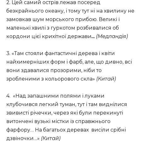
2. Цей самий острів лежав посеред
безкрайнього океану, і тому тут ні на хвилину не
замовкав шум морського прибою. Великі і
маленькі хвилі з гуркотом розбивалися об
кордони цієї крихітної держави
…
(Медландія)
3. «Там стояли фантастичні дерева і квіти
найхимерніших форм і фарб, але, що дивно, всі
вони здавалися прозорими, ніби то
зробленими з кольорового скла»
(Китай)
4. «Над запашними полями і луками
клубочився легкий туман, тут і там виднілися
звивисті річечки, через які були перекинуті
витончені вузькі містки із справжнього
фарфору… На багатьох деревах висіли срібні
дзвіночки…»
(Китай)