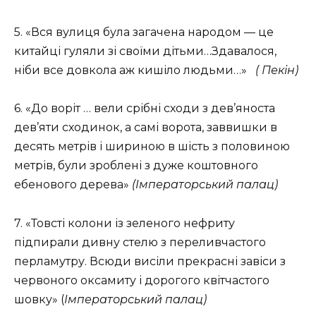
5. «Вся вулиця була загачена народом — це
китайці гуляли зі своїми дітьми…Здавалося,
ніби все довкола аж кишіло людьми…»
( Пекін)
6. «До воріт … вели срібні сходи з дев’яноста
дев’яти сходинок, а самі ворота, заввишки в
десять метрів і шириною в шість з половиною
метрів, були зроблені з дуже коштовного
ебенового дерева»
(Імператорський палац)
7. «Товсті колони із зеленого нефриту
підпирали дивну стелю з переливчастого
перламутру. Всюди висіли прекрасні завіси з
червоного оксамиту і дорогого квітчастого
шовку» (
Імператорський палац)