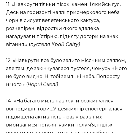
11. «Навкруги тільки пісок, камені і якийсь гул.
Десь на горизонті на тлі присмеркового неба
чорнів силует велетенського кактуса,
розчепірені відростки якого здалека
нагадували п’ятірню, підняту догори на знак
вітання.» (
пустеля Край Світу)
12. «Навкруги все було залито місячним світлом,
але там, де закінчувалася пустеля, чомусь нічого
не було видно. Ні тобі землі, ні неба. Попросту
нічого.» (
Чорні Скелі)
14. «На багато миль навкруги розкинулися
вогнедишні гори…У деяких гір спостерігалася
підвищена активність – раз у раз з них
виривалися потужні язики полум’я, інші ж
поводилися досить тихо, і тільки слабенькі