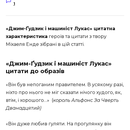
1
«Джим-Ґудзик і машиніст Лукас» цитатна
характеристика
героїв та цитати з твору
Міхаеля Енде зібрані в цій статті.
«Джим-Ґудзик і машиніст Лукас»
цитати до образів
«Він був непоганим правителем. В усякому разі,
ніхто про нього не міг сказати нічого худого, як,
втім, і хорошого…» (
король Альфонс За Чверть
Дванадцятий)
«Він дуже любив гуляти. На прогулянку він