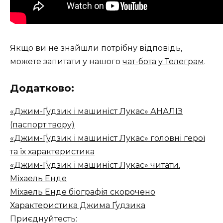
Якщо ви не знайшли потрібну відповідь,
можете запитати у нашого
чат-бота у Телеграм
.
Додатково:
«Джим-Ґудзик і машиніст Лукас» АНАЛІЗ
(паспорт твору)
«Джим-Ґудзик і машиніст Лукас» головні герої
та їх характеристика
«Джим-Ґудзик і машиніст Лукас» читати.
Міхаель Енде
Міхаель Енде біографія скорочено
Характеристика Джима Ґудзика
Приєднуйтесть: