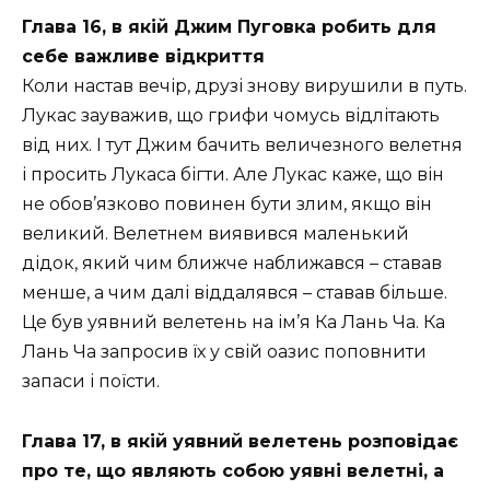
Глава 16, в якій Джим Пуговка робить для
себе важливе відкриття
Коли настав вечір, друзі знову вирушили в путь.
Лукас зауважив, що грифи чомусь відлітають
від них. І тут Джим бачить величезного велетня
і просить Лукаса бігти. Але Лукас каже, що він
не обов’язково повинен бути злим, якщо він
великий. Велетнем виявився маленький
дідок, який чим ближче наближався – ставав
менше, а чим далі віддалявся – ставав більше.
Це був уявний велетень на ім’я Ка Лань Ча. Ка
Лань Ча запросив їх у свій оазис поповнити
запаси і поїсти.
Глава 17, в якій уявний велетень розповідає
про те, що являють собою уявні велетні, а