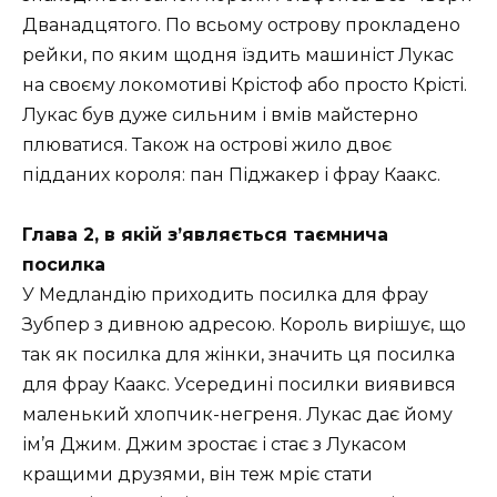
Дванадцятого. По всьому острову прокладено
рейки, по яким щодня їздить машиніст Лукас
на своєму локомотиві Крістоф або просто Крісті.
Лукас був дуже сильним і вмів майстерно
плюватися. Також на острові жило двоє
підданих короля: пан Піджакер і фрау Каакс.
Глава 2, в якій з’являється таємнича
посилка
У Медландію приходить посилка для фрау
Зубпер з дивною адресою. Король вирішує, що
так як посилка для жінки, значить ця посилка
для фрау Каакс. Усередині посилки виявився
маленький хлопчик-негреня. Лукас дає йому
ім’я Джим. Джим зростає і стає з Лукасом
кращими друзями, він теж мріє стати