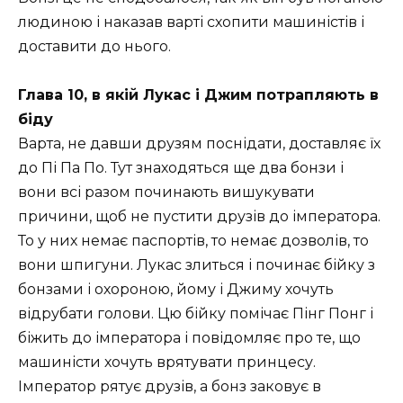
людиною і наказав варті схопити машиністів і
доставити до нього.
Глава 10, в якій Лукас і Джим потрапляють в
біду
Варта, не давши друзям поснідати, доставляє їх
до Пі Па По. Тут знаходяться ще два бонзи і
вони всі разом починають вишукувати
причини, щоб не пустити друзів до імператора.
То у них немає паспортів, то немає дозволів, то
вони шпигуни. Лукас злиться і починає бійку з
бонзами і охороною, йому і Джиму хочуть
відрубати голови. Цю бійку помічає Пінг Понг і
біжить до імператора і повідомляє про те, що
машиністи хочуть врятувати принцесу.
Імператор рятує друзів, а бонз заковує в