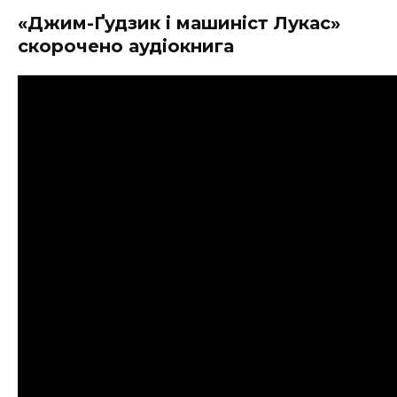
«Джим-Ґудзик і машиніст Лукас»
скорочено аудіокнига