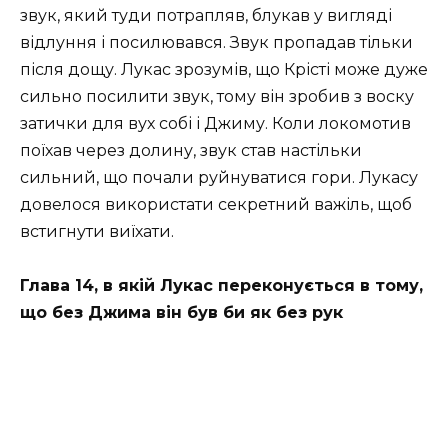
звук, який туди потрапляв, блукав у вигляді
відлуння і посилювався. Звук пропадав тільки
після дощу. Лукас зрозумів, що Крісті може дуже
сильно посилити звук, тому він зробив з воску
затички для вух собі і Джиму. Коли локомотив
поїхав через долину, звук став настільки
сильний, що почали руйнуватися гори. Лукасу
довелося використати секретний важіль, щоб
встигнути виїхати.
Глава 14, в якій Лукас переконується в тому,
що без Джима він був би як без рук