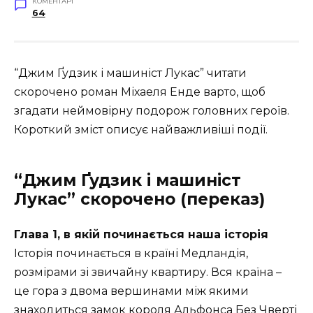
КОМЕНТАРІ
64
“Джим Ґудзик і машиніст Лукас” читати
скорочено роман Міхаеля Енде варто, щоб
згадати неймовірну подорож головних героїв.
Короткий зміст описує найважливіші події.
“Джим Ґудзик і машиніст
Лукас” скорочено (переказ)
Глава 1, в якій починається наша історія
Історія починається в країні Медландія,
розмірами зі звичайну квартиру. Вся країна –
це гора з двома вершинами між якими
знаходиться замок короля Альфонса Без Чверті