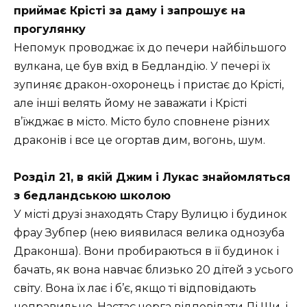
приймає Крісті за даму і запрошує на
прогулянку
Непомук проводжає їх до печери найбільшого
вулкана, це був вхід в Бедландію. У печері їх
зупиняє дракон-охоронець і пристає до Крісті,
але інші велять йому не заважати і Крісті
в’їжджає в місто. Місто було сповнене різних
драконів і все це огортав дим, вогонь, шум.
Розділ 21, в якій Джим і Лукас знайомляться
з бедландською школою
У місті друзі знаходять Стару Вулицю і будинок
фрау Зубпер (нею виявилася велика однозуба
Драконша). Вони пробираються в її будинок і
бачать, як вона навчає близько 20 дітей з усього
світу. Вона їх лає і б’є, якщо ті відповідають
неправильно. Настає черга відповідати Лі Ши, і