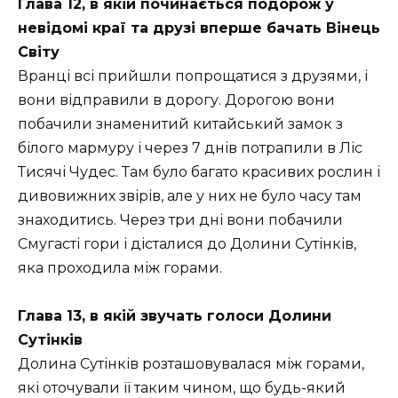
Глава 12, в якій починається подорож у
невідомі краї та друзі вперше бачать Вінець
Світу
Вранці всі прийшли попрощатися з друзями, і
вони відправили в дорогу. Дорогою вони
побачили знаменитий китайський замок з
білого мармуру і через 7 днів потрапили в Ліс
Тисячі Чудес. Там було багато красивих рослин і
дивовижних звірів, але у них не було часу там
знаходитись. Через три дні вони побачили
Смугасті гори і дісталися до Долини Сутінків,
яка проходила між горами.
Глава 13, в якій звучать голоси Долини
Сутінків
Долина Сутінків розташовувалася між горами,
які оточували її таким чином, що будь-який