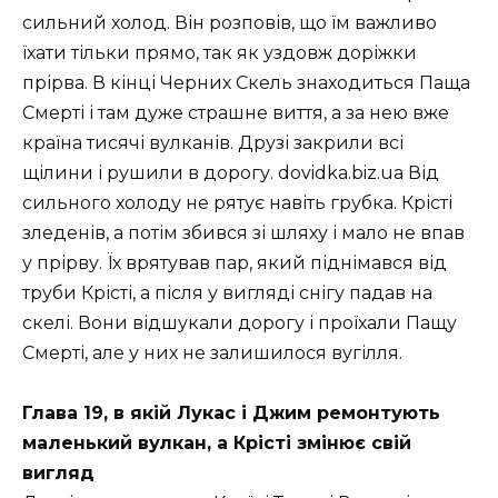
сильний холод. Він розповів, що їм важливо
їхати тільки прямо, так як уздовж доріжки
прірва. В кінці Черних Скель знаходиться Паща
Смерті і там дуже страшне виття, а за нею вже
країна тисячі вулканів. Друзі закрили всі
щілини і рушили в дорогу. dovidka.biz.ua Від
сильного холоду не рятує навіть грубка. Крісті
зледенів, а потім збився зі шляху і мало не впав
у прірву. Їх врятував пар, який піднімався від
труби Крісті, а після у вигляді снігу падав на
скелі. Вони відшукали дорогу і проїхали Пащу
Смерті, але у них не залишилося вугілля.
Глава 19, в якій Лукас і Джим ремонтують
маленький вулкан, а Крісті змінює свій
вигляд