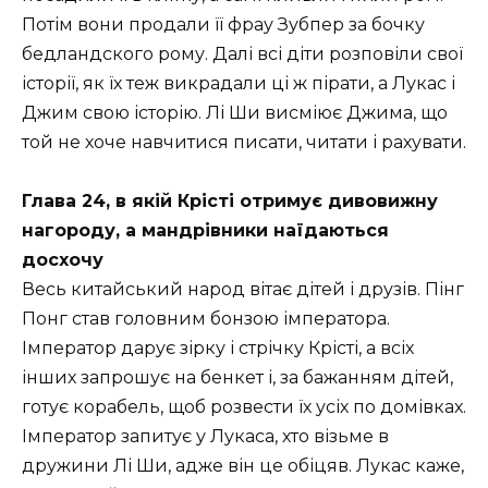
Потім вони продали її фрау Зубпер за бочку
бедландского рому. Далі всі діти розповіли свої
історії, як їх теж викрадали ці ж пірати, а Лукас і
Джим свою історію. Лі Ши висміює Джима, що
той не хоче навчитися писати, читати і рахувати.
Глава 24, в якій Крісті отримує дивовижну
нагороду, а мандрівники наїдаються
досхочу
Весь китайський народ вітає дітей і друзів. Пінг
Понг став головним бонзою імператора.
Імператор дарує зірку і стрічку Крісті, а всіх
інших запрошує на бенкет і, за бажанням дітей,
готує корабель, щоб розвести їх усіх по домівках.
Імператор запитує у Лукаса, хто візьме в
дружини Лі Ши, адже він це обіцяв. Лукас каже,