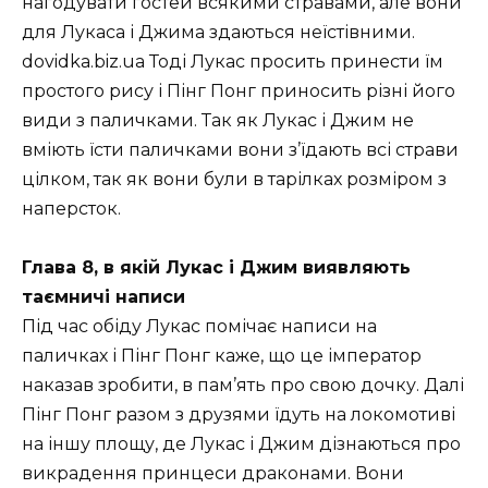
нагодувати гостей всякими стравами, але вони
для Лукаса і Джима здаються неїстівними.
dovidka.biz.ua Тоді Лукас просить принести їм
простого рису і Пінг Понг приносить різні його
види з паличками. Так як Лукас і Джим не
вміють їсти паличками вони з’їдають всі страви
цілком, так як вони були в тарілках розміром з
наперсток.
Глава 8, в якій Лукас і Джим виявляють
таємничі написи
Під час обіду Лукас помічає написи на
паличках і Пінг Понг каже, що це імператор
наказав зробити, в пам’ять про свою дочку. Далі
Пінг Понг разом з друзями їдуть на локомотиві
на іншу площу, де Лукас і Джим дізнаються про
викрадення принцеси драконами. Вони