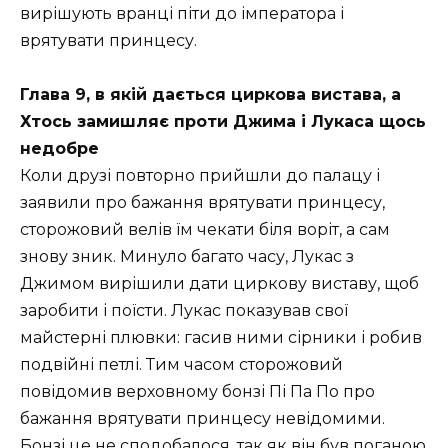
вирішують вранці піти до імператора і
врятувати принцесу.
Глава 9, в якій дається циркова вистава, а
Хтось замишляє проти Джима і Лукаса щось
недобре
Коли друзі повторно прийшли до палацу і
заявили про бажання врятувати принцесу,
сторожовий велів їм чекати біля воріт, а сам
знову зник. Минуло багато часу, Лукас з
Джимом вирішили дати циркову виставу, щоб
заробити і поїсти. Лукас показував свої
майстерні плювки: гасив ними сірники і робив
подвійні петлі. Тим часом сторожовий
повідомив верховному бонзі Пі Па По про
бажання врятувати принцесу невідомими.
Бонзі це не сподобалося, так як він був поганою