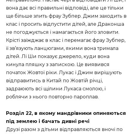
вона дає всі правильні відповіді, але це тільки
ще більше злить фрау Зубпер. Джим заходить в
клас і просить відпустити дітей, але Драконша
не погоджується і намагається його зловити.
Крісті заїжджає в клас і перемагає фрау Зубпер,
її зв’язують ланцюгами, якими вона тримала
дітей. Лі Ши показує джерело, куди вона
кинула пляшку з запискою. Це виявився
початок Жовтої ріки. Лукас і Джим вирішують
відправитись в Китай по Жовтій річці,
задраюють всі щілини Лукаса смолою, і
роблячи з нього повторно пароплав.
Розділ 22, в якому мандрівники опиняються
під землею і бачать дивні речі
Друзі разом з дітьми відправляються вночі по