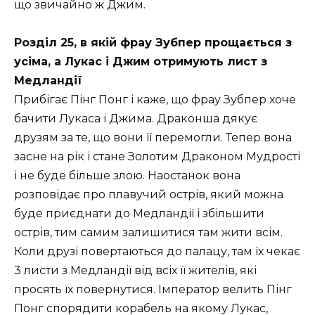
що звичайно ж Джим.
Розділ 25, в якій фрау Зубпер прощається з
усіма, а Лукас і Джим отримують лист з
Медландії
Прибігає Пінг Понг і каже, що фрау Зубпер хоче
бачити Лукаса і Джима. Драконша дякує
друзям за те, що вони її перемогли. Тепер вона
засне на рік і стане Золотим Драконом Мудрості
і не буде більше злою. Наостанок вона
розповідає про плавучий острів, який можна
буде приєднати до Медландії і збільшити
острів, тим самим залишитися там жити всім.
Коли друзі повертаються до палацу, там їх чекає
3 листи з Медландії від всіх її жителів, які
просять їх повернутися. Імператор велить Пінг
Понг спорядити корабель на якому Лукас,