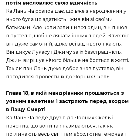
потім висловлює свою вдячність
Ка Лань Ча розповідає, що вже з народження у
нього була ця здатність і жив він зі своїми
батьками. Але коли залишився один, він пішов
в пустелю, щоб не лякати інших людей. З тих пір
він дуже самотній, адже всі від нього тікають.
Він дякує Лукасу і Джиму за їх безстрашність.
Джим вирішує нічого більше не бояться в житті.
Так як пан Лань дуже добре знав пустелю, він
погодився провести їх до Чорних Скель.
Глава 18, в якій мандрівники прощаються з
уявним велетнем і застряють перед входом
в Пащу Смерті
Ка Лань Ча веде друзів до Чорних Скель і
пояснив, що вони так називаються, так як
поглинають весь світ і там абсолютна темрява і