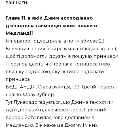
ланцюги.
Глава 11, в якій Джим несподівано
дізнається таємницю своєї появи в
Медландії
Імператор годує друзів, а потім збирає 23
Кольори вчених (найрозумніші люди в країні),
щоб ті допомогли друзям в пошуках принцеси.
Ті розповідають, як пропала принцеса і про
пляшку з адресою, яку встигла надіслати
принцеса:
БЕДЛАНДІЯ, Стара вулиця, 133. Третій поверх
наліво. Фрау Зубпер.
Тут Лукас здогадується, що Джима теж хотіли
туди доставити, але через нерозбірливий
почерк його випадково доставили в
Медландію. Він каже це Джиму і у них