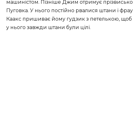
машиністом. Пізніше Джим отримує прізвисько
Пуговка. У нього постійно рвалися штани і фрау
Каакс пришиває йому гудзик з петелькою, щоб
у нього завжди штани були цілі.