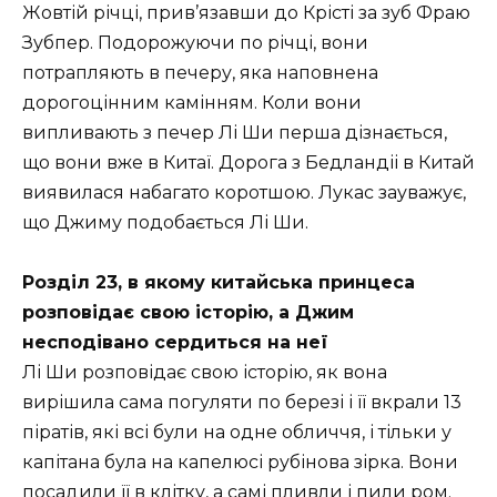
Жовтій річці, прив’язавши до Крісті за зуб Фраю
Зубпер. Подорожуючи по річці, вони
потрапляють в печеру, яка наповнена
дорогоцінним камінням. Коли вони
випливають з печер Лі Ши перша дізнається,
що вони вже в Китаї. Дорога з Бедландіі в Китай
виявилася набагато коротшою. Лукас зауважує,
що Джиму подобається Лі Ши.
Розділ 23, в якому китайська принцеса
розповідає свою історію, а Джим
несподівано сердиться на неї
Лі Ши розповідає свою історію, як вона
вирішила сама погуляти по березі і її вкрали 13
піратів, які всі були на одне обличчя, і тільки у
капітана була на капелюсі рубінова зірка. Вони
посадили її в клітку, а самі пливли і пили ром.