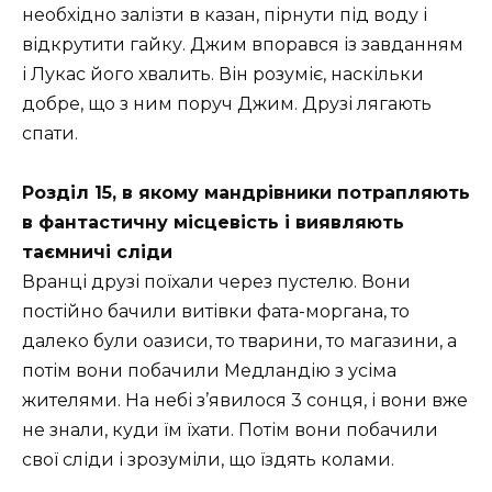
необхідно залізти в казан, пірнути під воду і
відкрутити гайку. Джим впорався із завданням
і Лукас його хвалить. Він розуміє, наскільки
добре, що з ним поруч Джим. Друзі лягають
спати.
Розділ 15, в якому мандрівники потрапляють
в фантастичну місцевість і виявляють
таємничі сліди
Вранці друзі поїхали через пустелю. Вони
постійно бачили витівки фата-моргана, то
далеко були оазиси, то тварини, то магазини, а
потім вони побачили Медландію з усіма
жителями. На небі з’явилося 3 сонця, і вони вже
не знали, куди їм їхати. Потім вони побачили
свої сліди і зрозуміли, що їздять колами.