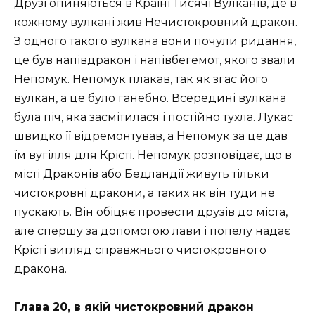
Друзі опиняються в Країні Тисячі Вулканів, де в
кожному вулкані жив Нечистокровний дракон.
З одного такого вулкана вони почули ридання,
це був напівдракон і напівбегемот, якого звали
Непомук. Непомук плакав, так як згас його
вулкан, а це було ганебно. Всередині вулкана
була піч, яка засмітилася і постійно тухла. Лукас
швидко її відремонтував, а Непомук за це дав
їм вугілля для Крісті. Непомук розповідає, що в
місті Драконів або Бедландії живуть тільки
чистокровні дракони, а таких як він туди не
пускають. Він обіцяє провести друзів до міста,
але спершу за допомогою лави і попелу надає
Крісті вигляд справжнього чистокровного
дракона.
Глава 20, в якій чистокровний дракон