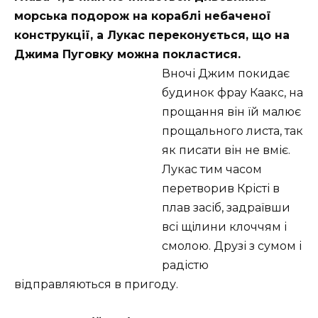
морська подорож на кораблі небаченої
конструкції, а Лукас переконується, що на
Джима Пуговку можна покластися.
Вночі Джим покидає
будинок фрау Каакс, на
прощання він їй малює
прощального листа, так
як писати він не вміє.
Лукас тим часом
перетворив Крісті в
плав засіб, задраївши
всі щілини клоччям і
смолою. Друзі з сумом і
радістю
відправляються в пригоду.