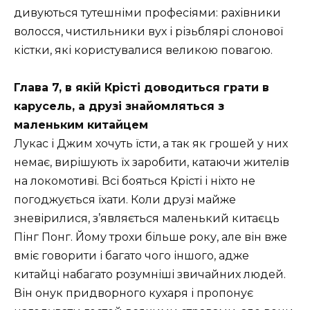
дивуються тутешніми професіями: рахівники
волосся, чистильники вух і різьблярі слонової
кістки, які користувалися великою повагою.
Глава 7, в якій Крісті доводиться грати в
карусель, а друзі знайомляться з
маленьким китайцем
Лукас і Джим хочуть їсти, а так як грошей у них
немає, вирішують їх заробити, катаючи жителів
на локомотиві. Всі бояться Крісті і ніхто не
погоджується їхати. Коли друзі майже
зневірилися, з’являється маленький китаєць
Пінг Понг. Йому трохи більше року, але він вже
вміє говорити і багато чого іншого, адже
китайці набагато розумніші звичайних людей.
Він онук придворного кухаря і пропонує