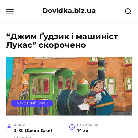
Перейти
Dovidka.biz.ua
до
вмісту
“Джим Ґудзик і машиніст
Лукас” скорочено
КОРОТКИЙ ЗМІСТ
АВТОР
НА ЧИТАННЯ
J. G. (Джей Джи)
14 хв