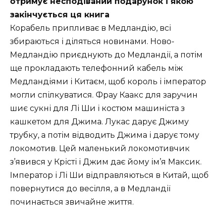
отримує несподіваний подарунок і якою
закінчується ця книга
Корабель припливає в Медландію, всі
збираються і діляться новинами. Ново-
Медландію приєднують до Медландії, а потім
ще прокладають телефонний кабель між
Медландіями і Китаєм, щоб король і імператор
могли спілкуватися. Фрау Каакс для заручин
шиє сукні для Лі Ши і костюм машиніста з
кашкетом для Джима. Лукас дарує Джиму
трубку, а потім відводить Джима і дарує тому
локомотив. Цей маленький локомотивчик
з’явився у Крісті і Джим дає йому ім’я Максик.
Імператор і Лі Ши відправляються в Китай, щоб
повернутися до весілля, а в Медландії
починається звичайне життя.