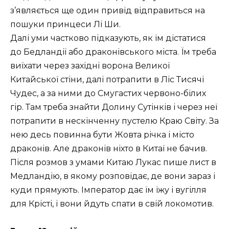
з’являється ще один привід відправиться на
пошуки принцеси Лі Ши.
Далі уми частково підказують, як їм дістатися
до Бедландії або драконівського міста. Їм треба
виїхати через західні ворона Великої
Китайської стіни, далі потрапити в Ліс Тисячі
Чудес, а за ними до Смугастих червоно-білих
гір. Там треба знайти Долину Сутінків і через неї
потрапити в нескінченну пустелю Краю Світу. За
нею десь повинна бути Жовта річка і місто
драконів. Але драконів ніхто в Китаї не бачив.
Після розмов з умами Китаю Лукас пише лист в
Медландію, в якому розповідає, де вони зараз і
куди прямують. Імператор дає їм їжу і вугілля
для Крісті, і вони йдуть спати в свій локомотив.