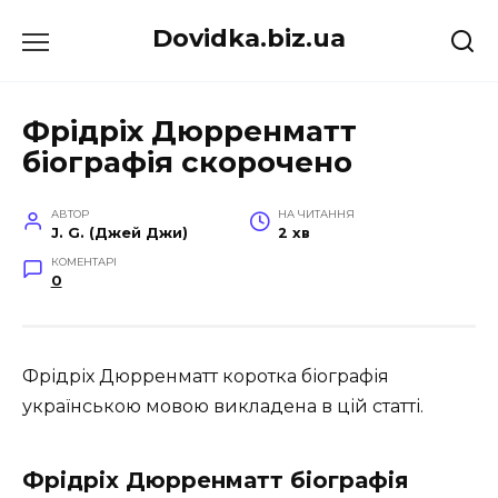
Перейти
Dovidka.biz.ua
до
вмісту
Фрідріх Дюрренматт
біографія скорочено
АВТОР
НА ЧИТАННЯ
J. G. (Джей Джи)
2 хв
КОМЕНТАРІ
0
Фрідріх Дюрренматт коротка біографія
українською мовою викладена в цій статті.
Фрідріх Дюрренматт біографія