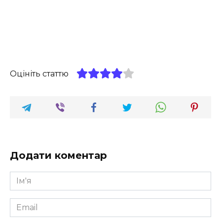
Оцініть статтю
Додати коментар
Ім'я
*
Email
*