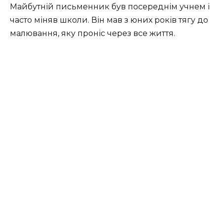
Майбутній письменник був посереднім учнем і
часто міняв школи. Він мав з юних років тягу до
малювання, яку проніс через все життя.