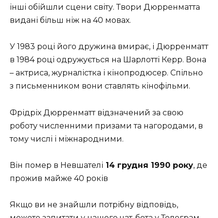
інші обійшли сцени світу. Твори Дюрренматта
видані більш ніж на 40 мовах.
У 1983 році його дружина вмирає, і Дюрренматт
в 1984 році одружується на Шарлотті Керр. Вона
– актриса, журналістка і кінопродюсер. Спільно
з письменником вони ставлять кінофільми.
Фрідріх Дюрренматт відзначений за свою
роботу численними призами та нагородами, в
тому числі і міжнародними.
Він помер в Невшателі
14 грудня 1990 року
, де
прожив майже 40 років
Якщо ви не знайшли потрібну відповідь,
можете запитати у нашого
чат-бота у Телеграм
.