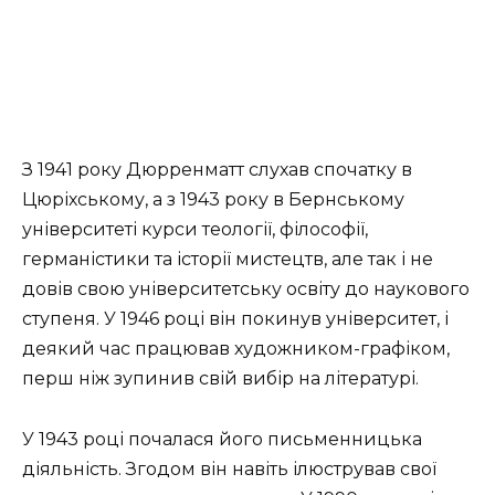
З 1941 року Дюрренматт слухав спочатку в
Цюріхському, а з 1943 року в Бернському
університеті курси теології, філософії,
германістики та історії мистецтв, але так і не
довів свою університетську освіту до наукового
ступеня. У 1946 році він покинув університет, і
деякий час працював художником-графіком,
перш ніж зупинив свій вибір на літературі.
У 1943 році почалася його письменницька
діяльність. Згодом він навіть ілюстрував свої