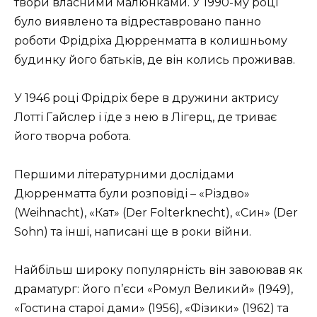
твори власними малюнками. У 1990-му році
було виявлено та відреставровано панно
роботи Фрідріха Дюрренматта в колишньому
будинку його батьків, де він колись проживав.
У 1946 році Фрідріх бере в дружини актрису
Лотті Гайслер і їде з нею в Лігерц, де триває
його творча робота.
Першими літературними дослідами
Дюрренматта були розповіді – «Різдво»
(Weihnacht), «Кат» (Der Folterknecht), «Син» (Der
Sohn) та інші, написані ще в роки війни.
Найбільш широку популярність він завоював як
драматург: його п’єси «Ромул Великий» (1949),
«Гостина старої дами» (1956), «Фізики» (1962) та