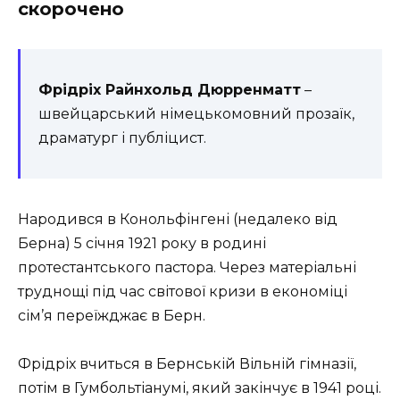
скорочено
Фрідріх Райнхольд Дюрренматт
–
швейцарський німецькомовний прозаїк,
драматург і публіцист.
Народився в Конольфінгені (недалеко від
Берна) 5 січня 1921 року в родині
протестантського пастора. Через матеріальні
труднощі під час світової кризи в економіці
сім’я переїжджає в Берн.
Фрідріх вчиться в Бернській Вільній гімназії,
потім в Гумбольтіанумі, який закінчує в 1941 році.