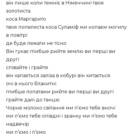
він пише коли темніє в Німеччині твоя
золотиста
коса Маргарито
твоя попеляста коса Суламіф ми копаєм могилу
в повітрі
де буде лежати не тісно
Він гукає глибше рийте землю ви перші ви
другі
співайте і грайте
він хапається заліза в кобурі він хитається
очі в нього блакитні
глибше лопатами рийте ви перші ви другі
грайте далі до танцю
Чорне молоко світання ми п’ємо тебе вночі
ми п’ємо тебе опівдні і зранку ми п’ємо тебе
надвечір
ми п’ємо і п’ємо