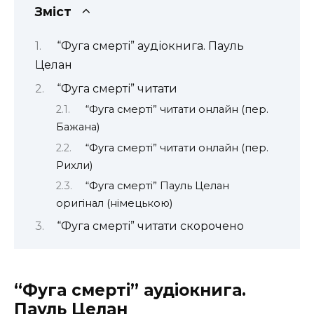
Зміст
“Фуга смерті” аудіокнига. Пауль
Целан
“Фуга смерті” читати
“Фуга смерті” читати онлайн (пер.
Бажана)
“Фуга смерті” читати онлайн (пер.
Рихли)
“Фуга смерті” Пауль Целан
оригінал (німецькою)
“Фуга смерті” читати скорочено
“Фуга смерті” аудіокнига.
Пауль Целан