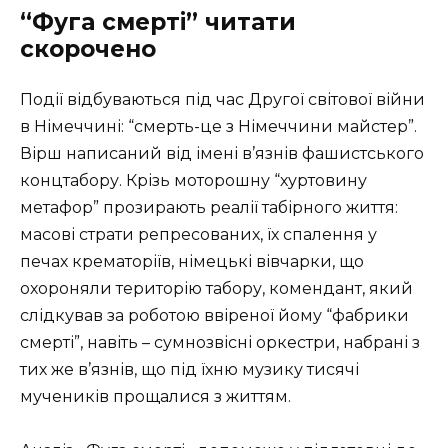
“Фуга смерті” читати
скорочено
Події відбуваються під час Другої світової війни
в Німеччині: “смерть-це з Німеччини майстер”.
Вірш написаний від імені в’язнів фашистського
концтабору. Крізь моторошну “хуртовину
метафор” прозирають реалії табірного життя:
масові страти репресованих, їх спалення у
печах крематоріїв, німецькі вівчарки, що
охороняли територію табору, комендант, який
слідкував за роботою ввіреної йому “фабрики
смерті”, навіть – сумнозвісні оркестри, набрані з
тих же в’язнів, що під їхню музику тисячі
мучеників прощалися з життям.