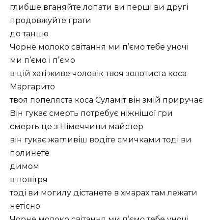
глибше вганяйте лопати ви перші ви другі
продовжуйте грати
до танцю
Чорне молоко світання ми п’ємо тебе уночі
ми п’ємо і п’ємо
в цій хаті живе чоловік твоя золотиста коса
Маргарито
твоя попеляста коса Суламіт він змій приручає
Він гукає смерть потребує ніжнішої гри
смерть це з Німеччини майстер
він гукає жагливіш водіте смичками тоді ви
полинете
димом
в повітря
тоді ви могилу дістанете в хмарах там лежати
нетісно
Чорне молоко світання ми п’ємо тебе уночі