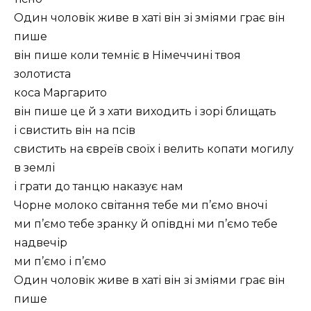
Один чоловік живе в хаті він зі зміями грає він
пише
він пише коли темніє в Німеччині твоя
золотиста
коса Маргарито
він пише це й з хати виходить і зорі блищать
і свистить він на псів
свистить на євреїв своїх і велить копати могилу
в землі
і грати до танцю наказує нам
Чорне молоко світання тебе ми п’ємо вночі
ми п’ємо тебе зранку й опівдні ми п’ємо тебе
надвечір
ми п’ємо і п’ємо
Один чоловік живе в хаті він зі зміями грає він
пише