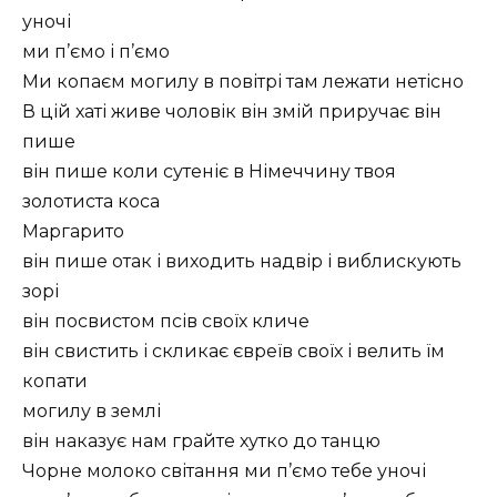
уночі
ми п’ємо і п’ємо
Ми копаєм могилу в повітрі там лежати нетісно
В цій хаті живе чоловік він змій приручає він
пише
він пише коли сутеніє в Німеччину твоя
золотиста коса
Маргарито
він пише отак і виходить надвір і виблискують
зорі
він посвистом псів своїх кличе
він свистить і скликає євреїв своїх і велить їм
копати
могилу в землі
він наказує нам грайте хутко до танцю
Чорне молоко світання ми п’ємо тебе уночі