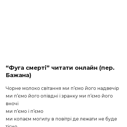
“Фуга смерті” читати онлайн (пер.
Бажана)
Чорне молоко світання ми п’ємо його надвечір
ми п’ємо його опівдні і зранку ми п’ємо його
вночі
ми п’ємо і п’ємо
ми копаєм могилу в повітрі де лежати не буде
тісно