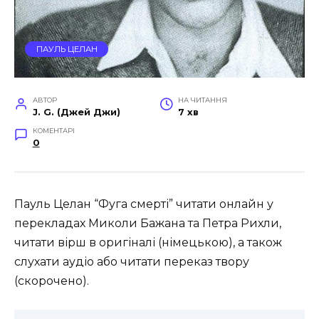
ПАУЛЬ ЦЕЛАН
АВТОР
НА ЧИТАННЯ
J. G. (Джей Джи)
7 хв
КОМЕНТАРІ
0
Пауль Целан “Фуга смерті” читати онлайн у
перекладах Миколи Бажана та Петра Рихли,
читати вірш в оригіналі (німецькою), а також
слухати аудіо або читати переказ твору
(скорочено).