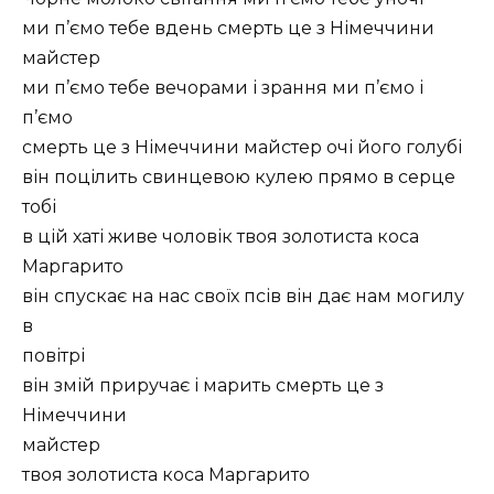
ми п’ємо тебе вдень смерть це з Німеччини
майстер
ми п’ємо тебе вечорами і зрання ми п’ємо і
п’ємо
смерть це з Німеччини майстер очі його голубі
він поцілить свинцевою кулею прямо в серце
тобі
в цій хаті живе чоловік твоя золотиста коса
Маргарито
він спускає на нас своїх псів він дає нам могилу
в
повітрі
він змій приручає і марить смерть це з
Німеччини
майстер
твоя золотиста коса Маргарито