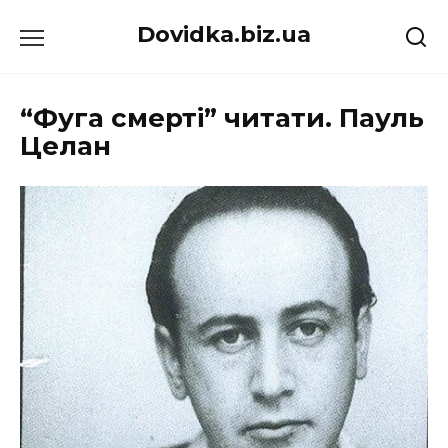
Перейти
Dovidka.biz.ua
до
вмісту
“Фуга смерті” читати. Пауль
Целан