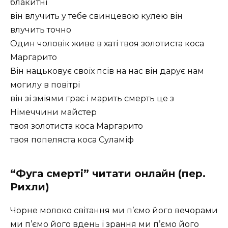
блакитні
він влучить у тебе свинцевою кулею він
влучить точно
Один чоловік живе в хаті твоя золотиста коса
Маргарито
Він нацьковує своїх псів на нас він дарує нам
могилу в повітрі
він зі зміями грає і марить смерть це з
Німеччини майстер
твоя золотиста коса Маргарито
твоя попеляста коса Суламіф
“Фуга смерті” читати онлайн (пер.
Рихли)
Чорне молоко світання ми п’ємо його вечорами
ми п’ємо його вдень і зрання ми п’ємо його