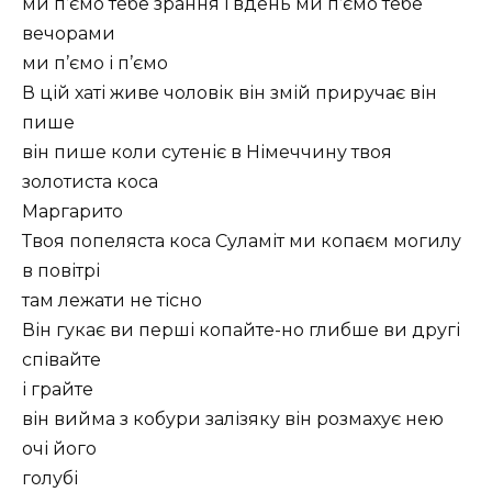
ми п’ємо тебе зрання і вдень ми п’ємо тебе
вечорами
ми п’ємо і п’ємо
В цій хаті живе чоловік він змій приручає він
пише
він пише коли сутеніє в Німеччину твоя
золотиста коса
Маргарито
Твоя попеляста коса Суламіт ми копаєм могилу
в повітрі
там лежати не тісно
Він гукає ви перші копайте-но глибше ви другі
співайте
і грайте
він вийма з кобури залізяку він розмахує нею
очі його
голубі