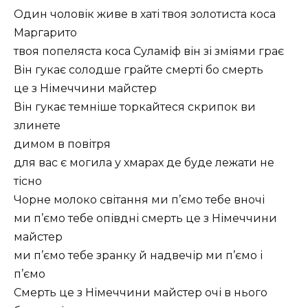
Один чоловік живе в хаті твоя золотиста коса
Маргарито
твоя попеляста коса Суламіф він зі зміями грає
Він гукає солодше грайте смерті бо смерть
це з Німеччини майстер
Він гукає темніше торкайтеся скрипок ви
злинете
димом в повітря
для вас є могила у хмарах де буде лежати не
тісно
Чорне молоко світання ми п’ємо тебе вночі
ми п’ємо тебе опівдні смерть це з Німеччини
майстер
ми п’ємо тебе зранку й надвечір ми п’ємо і
п’ємо
Смерть це з Німеччини майстер очі в нього