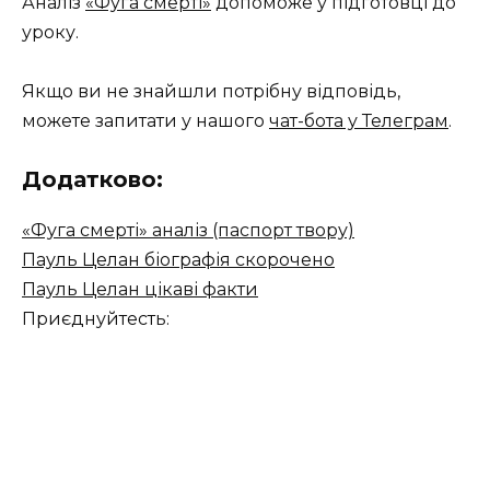
Аналіз
«Фуга смерті»
допоможе у підготовці до
уроку.
Якщо ви не знайшли потрібну відповідь,
можете запитати у нашого
чат-бота у Телеграм
.
Додатково:
«Фуга смерті» аналіз (паспорт твору)
Пауль Целан біографія скорочено
Пауль Целан цікаві факти
Приєднуйтесть: