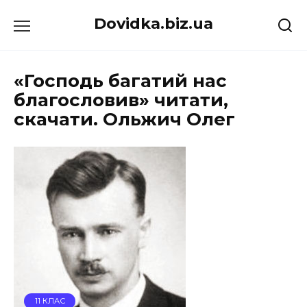
Перейти
Dovidka.biz.ua
до
вмісту
«Господь багатий нас
благословив» читати,
скачати. Ольжич Олег
11 КЛАС