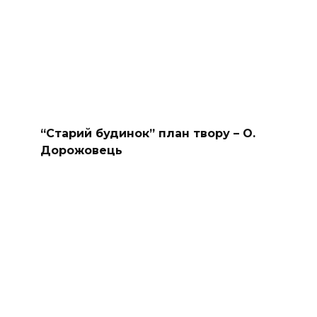
“Старий будинок” план твору – О.
Дорожовець