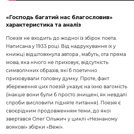
«Господь багатий нас благословив»
характеристика та аналіз
Поезія не входить до жодної із збірок поета.
Написана у 1933 році. Від надрукування їх у
книжці відштовхнула автора , мабуть, ота пряма
мова, яка нічого не приховує, відсутність
символічних образів, які б поетично
приховували головну думку. Проте, факт
збереження цих поезій указує на їхню вагомість
(інакше вони були б просто знищені, як невдалі
спроби висловити підняте питання). Поезія є
своєрідним продовженням теми, до якої
звертався Олег Ольжич у циклі «Незнаному
воякові» збірки «Вежі».