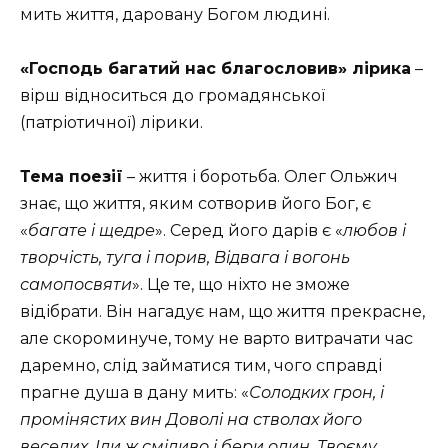
мить життя, даровану Богом людині.
«Господь багатий нас благословив» лірика
–
вірш відноситься до громадянської
(патріотичної) лірики.
Тема поезії
– життя і боротьба. Олег Ольжич
знає, що життя, яким сотворив його Бог, є
«
багате і щедре
». Серед його дарів є «
любов і
творчість, туга і порив, Відвага і вогонь
самопосвяти
». Це те, що ніхто не зможе
відібрати. Він нагадує нам, що життя прекрасне,
але скороминуче, тому не варто витрачати час
даремно, слід займатися тим, чого справді
прагне душа в дану мить: «
Солодких грон, і
промінястих вин Доволі на стволах його
веселих, Іди ж сміливо і бери один, Твоєму