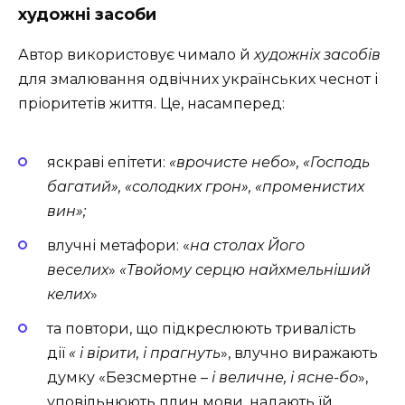
художні засоби
Автор використовує чимало й
художніх засобів
для змалювання одвічних українських чеснот і
пріоритетів життя. Це, насамперед:
яскраві епітети:
«врочисте небо», «Господь
багатий», «солодких грон», «променистих
вин»;
влучні метафори: «
на столах Його
веселих
»
«Твойому серцю найхмельніший
келих
»
та повтори, що підкреслюють тривалість
дії
« і вірити, і прагнуть
», влучно виражають
думку «Безсмертне –
і величне, і ясне-бо
»,
уповільнюють плин мови, надають їй