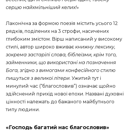
серцю найхмільніший келих!
»
Лаконічна за формою поезія містить усього 12
рядків, поділених на 3 строфи, насичених
глибоким змістом. Вірш написаний у високому
стилі, автор широко вживає
книжну лексику,
зокрема застарілі слова, біблеїзми, крім того,
займенники, що використані на позначення
Бога, згідно з вимогами конфесійного стилю
пишуться з великої літери
. Ужитий тут і
минулий час (“благословив”) означає щойно
здійснений прихід нової епохи. Названі духовні
цінності належать до бажаного майбутнього
типу людини.
«Господь багатий нас благословив»