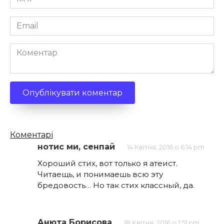
*
Email
*
Коментар
Кількість
Коментарі
коментарів
нотис ми, сенпай
14 Квітня, 2016 о 6:14 pm
Хороший стих, вот только я атеист.
Читаещь, и понимаешь всю эту
бредовость… Но так стих классный, да.
Анюта Борисова
18 Квітня, 2016 о 1:51 pm