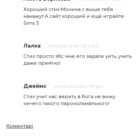
Хороший стих.Моника с выше тебя
накажут.А сайт хороший и ещё играйте
Sims 3
Лалка
20 Квітня, 2016 о 12:31 pm
Стих просто збс мне его задали уить, учить
даже приятно!
Джеймс
20 Квітня, 2016 о 5:17 pm
Стих учит нас верить в бога не вижу
ничего такого паронольмального!
Кількість
Коментарі
коментарів