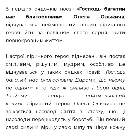
З перших рядочків поезії
«Господь багатий
нас благословив» Олега Ольжича
,
відчувається неймовірний порив ліричного
героя йти за велінням свого серця, жити
повнокровним життям.
Настрої ліричного героя піднесені, він постає
сміливим, рішучим, мудрим, особливо це
відчувається у таких рядках поезії: «
Господь
багатий нас благословив Дарами, що нікому
не одняти…» та «Іди ж сміливо і бери один,
Твойому серцю найхмельніший
келих
». Ліричний герой Олега Ольжича не
зрікається насолод життя зі страху, що ці
насолоди перешкодять у боротьбі. Він певний
своєї сили й віри у свою мету та цінує кожну