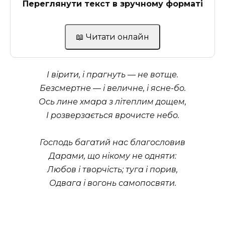
Переглянути текст в зручному форматі
📖 Читати онлайн
I вiрити, i прагнуть — не вотще.
Безсмертне — i величне, i ясне-бо.
Ось лине хмара з лiтеплим дощем,
I розверзається врочисте небо.
Господь багатий нас благословив
Дарами, що нiкому не одняти:
Любов i творчiсть; туга i порив,
Одвага i вогонь самопосвяти.