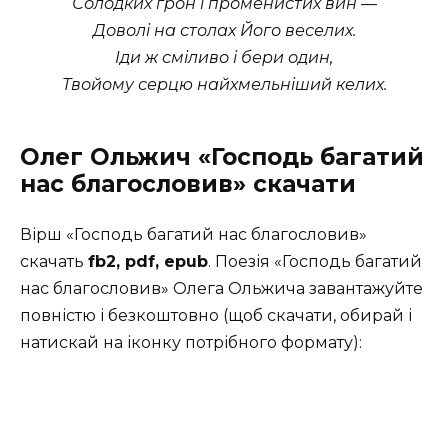
Солодких грон i променистих вин —
Доволi на столах Його веселих.
Iди ж смiливо i бери один,
Твойому серцю найхмельнiший келих.
Олег Ольжич «Господь багатий
нас благословив»
скачати
Вірш «Господь багатий нас благословив»
скачать
fb2, pdf, epub
. Поезія «Господь багатий
нас благословив» Олега Ольжича завантажуйте
повністю і безкоштовно (щоб скачати, обирай і
натискай на іконку потрібного формату):