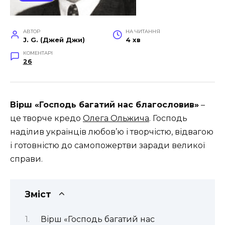
АВТОР
НА ЧИТАННЯ
J. G. (Джей Джи)
4 хв
КОМЕНТАРІ
26
Вірш «Господь багатий нас благословив»
–
це т
ворче кредо
Олега Ольжича
.
Господь
наділив українців любов’ю і творчістю, відвагою
і готовністю до самопожертви заради великої
справи.
Зміст
Вірш «Господь багатий нас