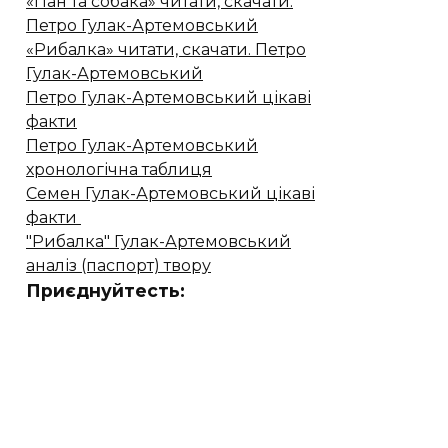
«Пан та собака» читати, скачати.
Петро Гулак-Артемовський
«Рибалка» читати, скачати. Петро
Гулак-Артемовський
Петро Гулак-Артемовський цікаві
факти
Петро Гулак-Артемовський
хронологічна таблиця
Семен Гулак-Артемовський цікаві
факти
"Рибалка" Гулак-Артемовський
аналіз (паспорт) твору
Приєднуйтесть: