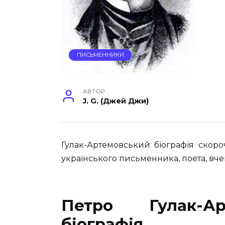
ПИСЬМЕННИКИ
АВТОР
J. G. (Джей Джи)
Гулак-Артемовський біографія скор
українського письменника, поета, вче
Петро Гулак-Ар
біографія