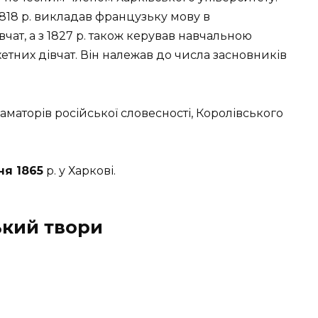
 1818 р. викладав французьку мову в
вчат, а з 1827 р. також керував навчальною
етних дівчат. Він належав до числа засновників
маторів російської словесності, Королівського
ня 1865
р. у Харкові.
кий т
вори