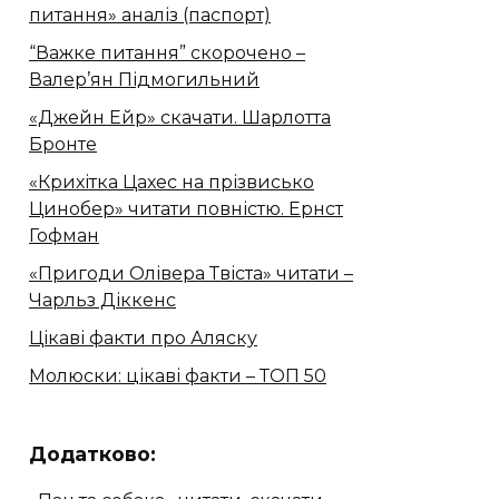
питання» аналіз (паспорт)
“Важке питання” скорочено –
Валер’ян Підмогильний
«Джейн Ейр» скачати. Шарлотта
Бронте
«Крихітка Цахес на прізвисько
Цинобер» читати повністю. Ернст
Гофман
«Пригоди Олівера Твіста» читати –
Чарльз Діккенс
Цікаві факти про Аляску
Молюски: цікаві факти – ТОП 50
Додатково: