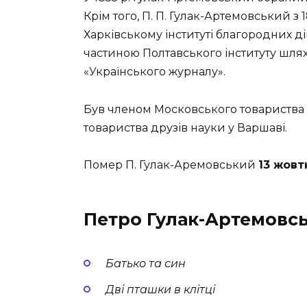
Крім того, П. П. Гулак-Артемовський з
Харківському інституті благородних ді
частиною Полтавського інституту шлях
«Українського журналу».
Був членом Московського товариства а
товариства друзів науки у Варшаві.
Помер П. Гулак-Аремовський
13 жовт
Петро Гулак-Артемовсь
Батько та син
Дві пташки в клітці