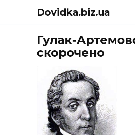
Перейти
Dovidka.biz.ua
до
вмісту
Гулак-Артемов
скорочено