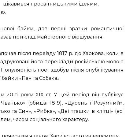
цікавився просвітницькими ідеями,
ою.
нової байки, дав перші зразки романтичної
оказав приклад майстер­ного віршування.
зпочав після переїзду 1817 р. до Харко­ва, коли в
надруковані його переклади російською мовою
а. Популярність поет здобув після опублікування
ї байки «Пан та Собака».
 20-ті роки XIX ст. У цей період він публікує
 Чванько» (обидві 1819), «Дурень і Розумний»,
ько та Син», «Рибка», «Дві пташки в клітці» (всі
блем, часом соціального характеру.
й почесним членом Харківського університету.