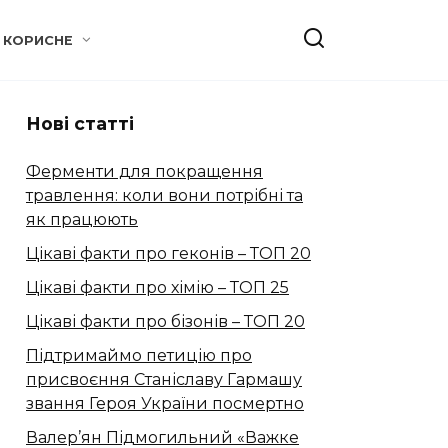
КОРИСНЕ
Нові статті
Ферменти для покращення
травлення: коли вони потрібні та
як працюють
Цікаві факти про геконів – ТОП 20
Цікаві факти про хімію – ТОП 25
Цікаві факти про бізонів – ТОП 20
Підтримаймо петицію про
присвоєння Станіславу Гармашу
звання Героя України посмертно
Валер’ян Підмогильний «Важке