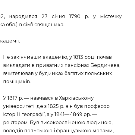
й, народився 27 січня 1790 р. у містечку
 обл.) в сім’ї священика.
а­демії,
Не закінчивши академію, у 1813 році почав
викладати в приватних пансіонах Бердичева,
вчителював у будинках багатих польських
поміщиків.
У 1817 р. — навчався в Харківському
університеті, де з 1825 р. він був професор
історії і географії, а у 1841—-1849 рр. —
ректором. Був високоосвіченою людиною,
володів польською і французькою мовами,