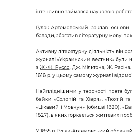
інтенсивно займався науковою ро­бот
Гулак-Артемовський заклав основи 
балади, збагатив літературну мову, п
Активну літера­турну діяльність він ро
журналі «Украинский вестник» були 
з
Ж.-Ж. Руссо
, Дж. Мільтона, Ж. Расін
1818 р. у цьому самому журналі відомо
Найпліднішими у творчості поета були
байки «Солопій та Хівря», «Тюхтій та
«Цікавий і Мовчун» (обидві 1820), «Бат
1827), в яких торкається життєвих про
У 1855 р. Гулак-Артемовський обрани