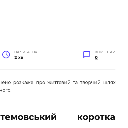
НА ЧИТАННЯ
КОМЕНТАРІ
2 хв
0
очено розкаже про життєвий та творчий шлях
ного.
темовський коротка