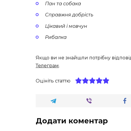
Пан та собака
Справжня добрість
Цікавий і мовчун
Рибалка
Якщо ви не знайшли потрібну відпові
Телеграм
.
Оцініть статтю
Додати коментар