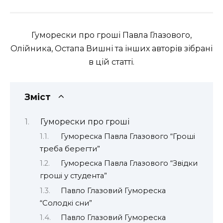
Гуморески про гроші Павла Глазового,
Олійника, Остапа Вишні та інших авторів зібрані
в цій статті.
Зміст
Гуморески про гроші
Гумореска Павла Глазового “Гроші
треба берегти”
Гумореска Павла Глазового “Звідки
гроші у студента”
Павло Глазовий Гумореска
“Солодкі сни”
Павло Глазовий Гумореска