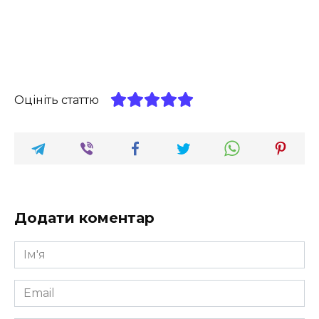
Оцініть статтю
Додати коментар
Ім'я
*
Email
*