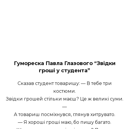
Гумореска Павла Глазового “Звідки
гроші у студента”
Сказав студент товаришу: — В тебе три
костюми.
Звідки грошей стільки маєш? Це ж великі суми.
—
А товариш посміхнувся, глянув хитрувато.
— Я хороші гроші маю, бо пишу багато.