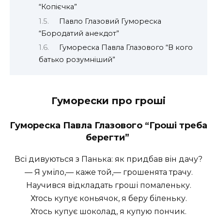
“Копієчка”
Павло Глазовий Гумореска
“Бородатий анекдот”
Гумореска Павла Глазового “В кого
батько розумніший”
Гуморески про гроші
Гумореска Павла Глазового “Гроші треба
берегти”
Всі дивуються з Панька: як придбав він дачу?
— Я уміло,— каже той,— грошенята трачу.
Научився відкладать гроші помаленьку.
Хтось купує коньячок, я беру біленьку.
Хтось купує шоколад, я купую пончик.