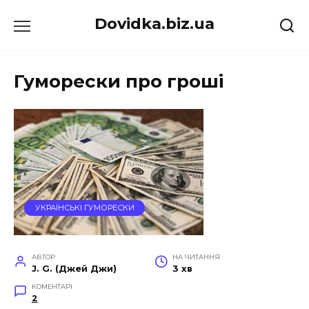
Перейти
Dovidka.biz.ua
до
вмісту
Гуморески про гроші
УКРАЇНСЬКІ ГУМОРЕСКИ
АВТОР
НА ЧИТАННЯ
J. G. (Джей Джи)
3 хв
КОМЕНТАРІ
2