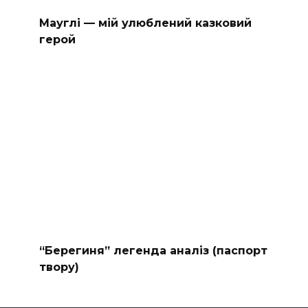
Мауглі — мій улюблений казковий
герой
“Берегиня” легенда аналіз (паспорт
твору)