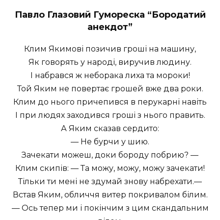
Павло Глазовий Гумореска “Бородатий
анекдот”
Клим Якимові позичив гроші на машину,
Як говорять у народі, виручив людину.
І набрався ж неборака лиха та мороки!
Той Яким не повертає грошей вже два роки.
Клим до нього причепився в перукарні навіть
І при людях заходився гроші з нього править.
А Яким сказав сердито:
— Не бурчи у шию.
Зачекати можеш, доки бороду побрию? —
Клим скипів: — Та можу, можу, можу зачекати!
Тільки ти мені не здумай знову набрехати.—
Встав Яким, обличчя витер покривалом білим.
— Ось тепер ми і покінчим з цим скандальним