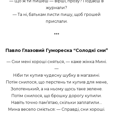
— Що ж ти пишеш — вірші, прозу? Подаєш в
журнали?
— Та ні, батькам листи пишу, щоб грошей
прислали.
***
Павло Глазовий Гумореска “Солодкі сни”
— Сни мені хороші сняться, — каже жінка Мині.
—
Ніби ти купив чудесну шубку в магазині.
Потім снилося, що перстень ти купив для мене,
Золотенький, а на ньому щось таке зелене.
Потім снилося, що брошку дорогу купили.
Навіть точно пам’ятаю, скільки заплатили…
Мина весело сміється: — Справді, сни хороші.