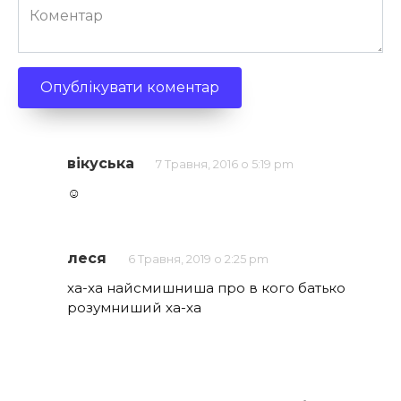
Коментар
вікуська
7 Травня, 2016 о 5:19 pm
☺
леся
6 Травня, 2019 о 2:25 pm
ха-ха найсмишниша про в кого батько
розумниший ха-ха