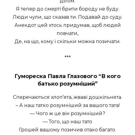
ділом.
Я тепер до смерті брити бороду не буду.
Люди чули, що сказав ти. Подавай до суду.
Анекдот цей хтось придумав, щоб людей
повчати,
Де, на що, кому і скільки можна позичати.
***
Гумореска Павла Глазового “В кого
батько розумніший”
Сперечаються хлоп’ята, жваві дошкільнята.
– А наш татко розумніший за вашого тата!
— Чого ж це він розумніший?
— Того, що наш тато
Грошей вашому позичив отако багато.