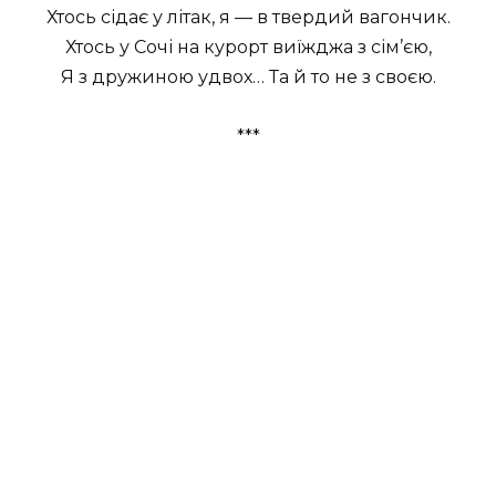
Хтось сідає у літак, я — в твердий вагончик.
Хтось у Сочі на курорт виїжджа з сім’єю,
Я з дружиною удвох… Та й то не з своєю.
***