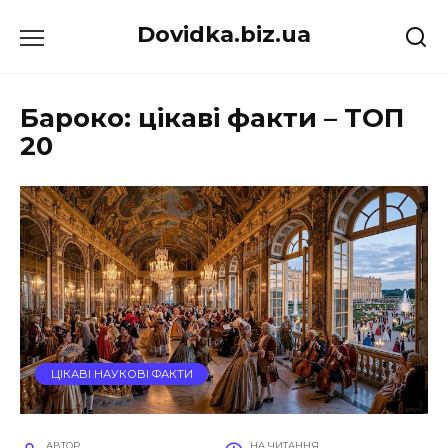
Перейти
Dovidka.biz.ua
до
вмісту
Бароко: цікаві факти – ТОП
20
ЦІКАВІ НАУКОВІ ФАКТИ
АВТОР
НА ЧИТАННЯ