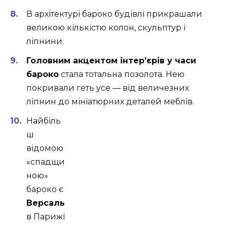
В архітектурі бароко будівлі прикрашали
великою кількістю колон, скульптур і
ліпнини.
Головним акцентом інтер’єрів у часи
бароко
стала тотальна позолота. Нею
покривали геть усе — від величезних
ліпнин до мініатюрних деталей меблів.
Найбіль
ш
відомою
«спадщи
ною»
бароко є
Версаль
в Парижі