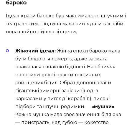
бароко
Ідеал краси бароко був максимально штучним і
театральним. Людина мала виглядати так, ніби
вона щойно зійшла зі сцени.
Жіночий ідеал:
Жінка епохи бароко мала
бути блідою, як смерть, адже засмага
вважалася ознакою бідності. На обличчя
наносили товсті пласти токсичних
свинцевих білил. Образ доповнювали
гігантські химерні зачіски (іноді з
каркасами у вигляді кораблів), високі
підбори та штучні родимки —
«мушки»
.
Кожна мушка мала своє значення: біля ока
— пристрасть, над губою — кокетство.