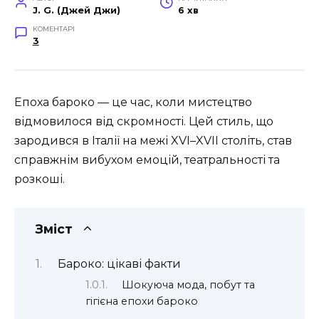
J. G. (Джей Джи)
6 хв
КОМЕНТАРІ
3
Епоха бароко — це час, коли мистецтво
відмовилося від скромності. Цей стиль, що
зародився в Італії на межі XVI–XVII століть, став
справжнім вибухом емоцій, театральності та
розкоші.
Зміст
Бароко: цікаві факти
Шокуюча мода, побут та
гігієна епохи бароко