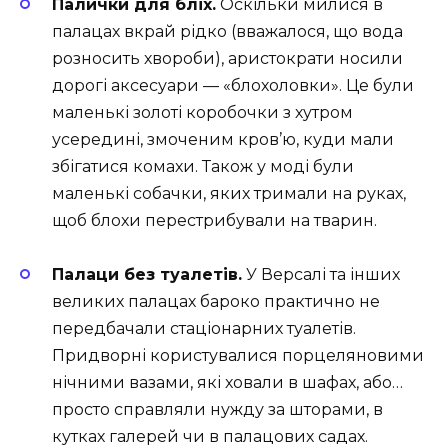
Палички для бліх.
Оскільки милися в
палацах вкрай рідко (вважалося, що вода
розносить хвороби), аристократи носили
дорогі аксесуари — «блохоловки». Це були
маленькі золоті коробочки з хутром
усередині, змоченим кров’ю, куди мали
збігатися комахи. Також у моді були
маленькі собачки, яких тримали на руках,
щоб блохи перестрибували на тварин.
Палаци без туалетів.
У Версалі та інших
великих палацах бароко практично не
передбачали стаціонарних туалетів.
Придворні користувалися порцеляновими
нічними вазами, які ховали в шафах, або…
просто справляли нужду за шторами, в
кутках галерей чи в палацових садах.