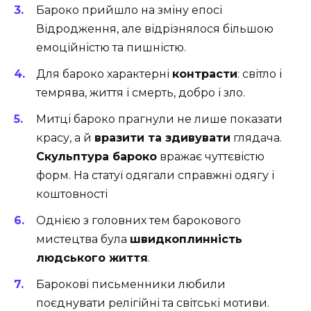
Бароко прийшло на зміну епосі
Відродження, але відрізнялося більшою
емоційністю та пишністю.
Для бароко характерні
контрасти
: світло і
темрява, життя і смерть, добро і зло.
Митці бароко прагнули не лише показати
красу, а й
вразити та здивувати
глядача.
Скульптура бароко
вражає чуттєвістю
форм. На статуї одягали справжні одягу і
коштовності
Однією з головних тем барокового
мистецтва була
швидкоплинність
людського життя
.
Барокові письменники любили
поєднувати релігійні та світські мотиви.