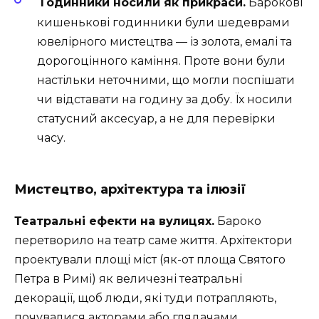
Годинники носили як прикраси.
Барокові
кишенькові годинники були шедеврами
ювелірного мистецтва — із золота, емалі та
дорогоцінного каміння. Проте вони були
настільки неточними, що могли поспішати
чи відставати на годину за добу. Їх носили
статусний аксесуар, а не для перевірки
часу.
Мистецтво, архітектура та ілюзії
Театральні ефекти на вулицях.
Бароко
перетворило на театр саме життя. Архітектори
проектували площі міст (як-от площа Святого
Петра в Римі) як величезні театральні
декорації, щоб люди, які туди потрапляють,
почувалися акторами або глядачами