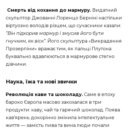
Смерть від кохання до мармуру.
Видатний
скульптор Джованні Лоренцо Берніні настільки
віртуозно володів різцем, що сучасники казали:
“Він підкорив мармур і змусив його бути
гнучким, як віск”
. Його скульптура «Викрадення
Прозерпіни» вражає тим, як пальці Плутона
буквально вдавлюються в мармурове стегно
дівчини.
Наука, їжа та нові звички
Революція кави та шоколаду.
Саме в епоху
бароко Європа масово закохалася в три
продукти: каву, чай та гарячий шоколад. Поява
кав’ярень докорінно змінила інтелектуальне
життя — замість пива та вина люди почали