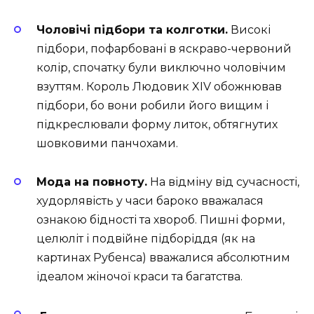
Чоловічі підбори та колготки.
Високі
підбори, пофарбовані в яскраво-червоний
колір, спочатку були виключно чоловічим
взуттям. Король Людовик XIV обожнював
підбори, бо вони робили його вищим і
підкреслювали форму литок, обтягнутих
шовковими панчохами.
Мода на повноту.
На відміну від сучасності,
худорлявість у часи бароко вважалася
ознакою бідності та хвороб. Пишні форми,
целюліт і подвійне підборіддя (як на
картинах Рубенса) вважалися абсолютним
ідеалом жіночої краси та багатства.