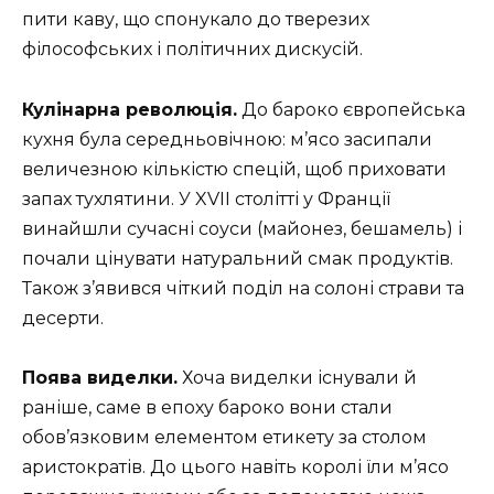
пити каву, що спонукало до тверезих
філософських і політичних дискусій.
Кулінарна революція.
До бароко європейська
кухня була середньовічною: м’ясо засипали
величезною кількістю спецій, щоб приховати
запах тухлятини. У XVII столітті у Франції
винайшли сучасні соуси (майонез, бешамель) і
почали цінувати натуральний смак продуктів.
Також з’явився чіткий поділ на солоні страви та
десерти.
Поява виделки.
Хоча виделки існували й
раніше, саме в епоху бароко вони стали
обов’язковим елементом етикету за столом
аристократів. До цього навіть королі їли м’ясо