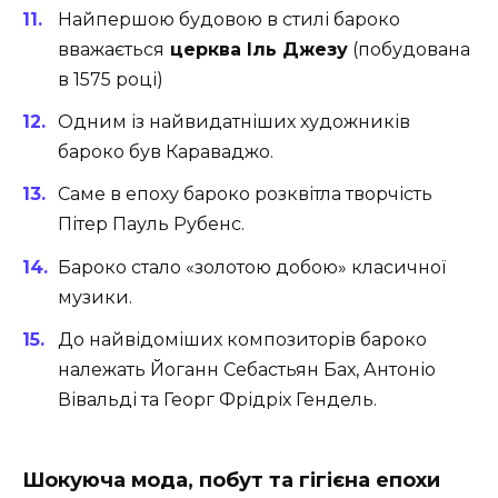
Найпершою будовою в стилі бароко
вважається
церква Іль Джезу
(побудована
в 1575 році)
Одним із найвидатніших художників
бароко був Караваджо.
Саме в епоху бароко розквітла творчість
Пітер Пауль Рубенс.
Бароко стало «золотою добою» класичної
музики.
До найвідоміших композиторів бароко
належать Йоганн Себастьян Бах, Антоніо
Вівальді та Георг Фрідріх Гендель.
Шокуюча мода, побут та гігієна епохи