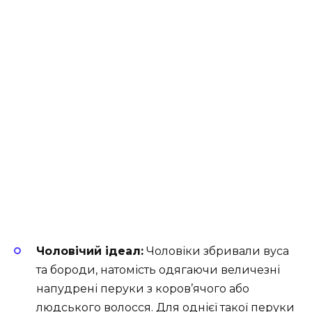
Чоловічий ідеал:
Чоловіки збривали вуса
та бороди, натомість одягаючи величезні
напудрені перуки з коров’ячого або
людського волосся. Для однієї такої перуки