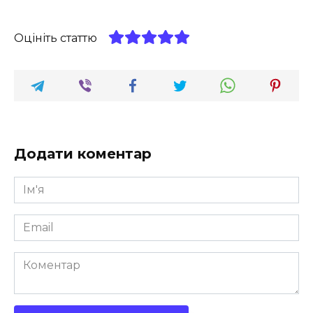
Оцініть статтю
Додати коментар
Ім'я
*
Email
*
Коментар