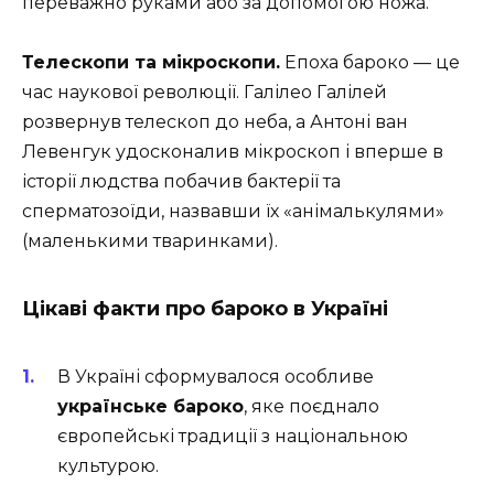
переважно руками або за допомогою ножа.
Телескопи та мікроскопи.
Епоха бароко — це
час наукової революції. Галілео Галілей
розвернув телескоп до неба, а Антоні ван
Левенгук удосконалив мікроскоп і вперше в
історії людства побачив бактерії та
сперматозоїди, назвавши їх «анімалькулями»
(маленькими тваринками).
Цікаві факти про бароко в Україні
В Україні сформувалося особливе
українське бароко
, яке поєднало
європейські традиції з національною
культурою.