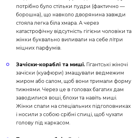
потрібно було стільки пудри (фактично —
борошна), що навколо дворянина завжди
стояла легка біла хмара. А через
катастрофічну відсутність гігієни чоловіки та
жінки буквально виливали на себе літри
міцних парфумів.
Зачіски-кораблі та миші.
Гігантські жіночі
зачіски (куафюри) змащували ведмежим
жиром або салом, щоб вони тримали форму
тижнями. Через це в головах багатих дам
заводилися воші, блохи та навіть миші.
Жінки спали на спеціальних підголовниках
і носили з собою срібні спиці, щоб чухати
голову під каркасом.