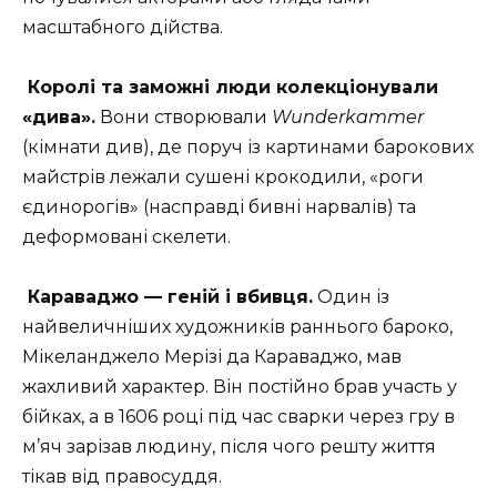
масштабного дійства.
Королі та заможні люди колекціонували
«дива».
Вони створювали
Wunderkammer
(кімнати див), де поруч із картинами барокових
майстрів лежали сушені крокодили, «роги
єдинорогів» (насправді бивні нарвалів) та
деформовані скелети.
Караваджо — геній і вбивця.
Один із
найвеличніших художників раннього бароко,
Мікеланджело Мерізі да Караваджо, мав
жахливий характер. Він постійно брав участь у
бійках, а в 1606 році під час сварки через гру в
м’яч зарізав людину, після чого решту життя
тікав від правосуддя.