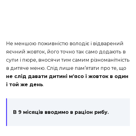
Не меншою поживністю володіє і відварений
яєчний жовток, його точно так само додають в
супи і пюре, вносячи тим самим різноманітність
в дитяче меню. Слід лише пам’ятати про те, що
не слід давати дитині м’ясо і жовток в один
і той же день
.
В 9 місяців вводимо в раціон рибу.