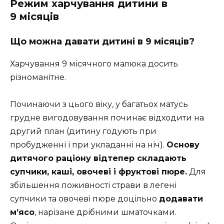
Режим харчування дитини в
9 місяців
Що можна давати дитині в 9 місяців?
Харчування 9 місячного малюка досить
різноманітне.
Починаючи з цього віку, у багатьох матусь
грудне вигодовування починає відходити на
другий план (дитину годують при
пробудженні і при укладанні на ніч).
Основу
дитячого раціону відтепер складають
супчики, каші, овочеві і фруктові пюре.
Для
збільшення поживності страви в легені
супчики та овочеві пюре доцільно
додавати
м’ясо
, нарізане дрібними шматочками.