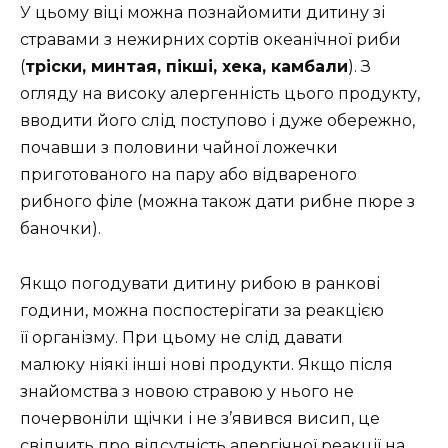
У цьому віці можна познайомити дитину зі
стравами з нежирних сортів океанічної риби
(
тріски, минтая, пікші, хека, камбали
). З
огляду на високу алергенність цього продукту,
вводити його слід поступово і дуже обережно,
почавши з половини чайної ложечки
приготованого на пару або відвареного
рибного філе (можна також дати рибне пюре з
баночки).
Якщо погодувати дитину рибою в ранкові
години, можна поспостерігати за реакцією
її організму. При цьому не слід давати
малюку ніякі інші нові продукти. Якщо після
знайомства з новою стравою у нього не
почервоніли щічки і не з’явився висип, це
свідчить про відсутність алергічної реакції на