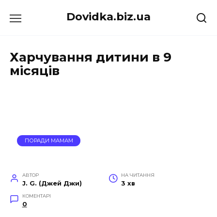
Перейти
Dovidka.biz.ua
до
вмісту
Харчування дитини в 9
місяців
ПОРАДИ МАМАМ
АВТОР
НА ЧИТАННЯ
J. G. (Джей Джи)
3 хв
КОМЕНТАРІ
0