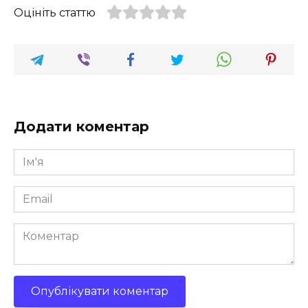
Оцініть статтю
Додати коментар
Ім'я
*
Email
*
Коментар