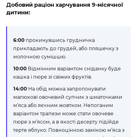
Добовий раціон харчування 9-місячної
дитини:
6:00
прокинувшись грудничка
прикладають до грудей, або пляшечку з
молочною сумішшю.
10:00
Відмінним варіантом сніданку буде
кашка і пюре зі свіжих фруктів.
14:00
На обід можна запропонувати
малюкові овочевий супчик з шматочками
м’яса або яєчним жовтком. Непоганим
варіантом трапези може стати овочеве
пюре з м’ясом, а в якості десерту підійде
терте яблуко. Повноцінною заміною м’яса з