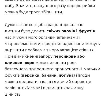
рибу. Значить, наступного разу порцію рибки
можна буде трохи збільшити.
Дуже важливо, щоб в раціоні зростаючої
дитини було досить
свіжих овочів і фруктів
:
насичуючи його організм вітамінами і
мікроелементами, в ряді випадків вони можуть
вирішити проблеми з нормалізацією стільця.
При виникненні запору
персикове або
сливове пюре
може виконати роль
безпечного природного проносного. Шматочки
фруктів (
персики, банани, яблука
) і ягоди
можна додавати в каші і дитячий сирок: це
поліпшить їх смак і підвищить поживну
цінність.