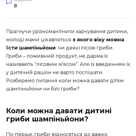
КОМЕНТАРІ
0
Прагнучи урізноманітнити харчування дитини,
молоді мами цікавляться
з якого віку можна
їсти шампіньйони
чи деякі лісові гриби.
Гриби – поживний продукт, не дарма їх
називають “лісовим м’ясом”. Але із введенням їх
у дитячий раціон не варто поспішати.
Розберемо питання коли можна давати дітям
шампіньйони чи білі гриби?
Коли можна давати дитині
гриби шампіньйони?
По-перше, гриби відносяться до важко