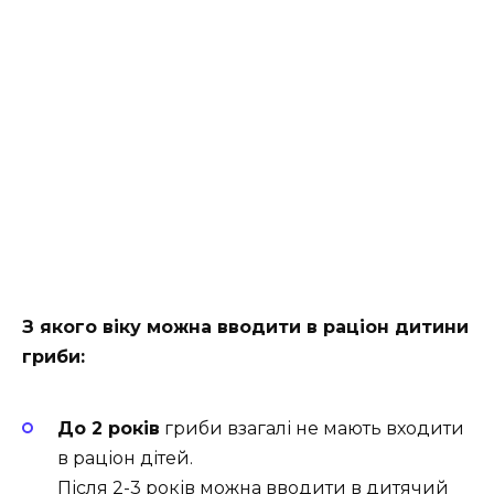
З якого віку можна вводити в раціон дитини
гриби:
До 2 років
гриби взагалі не мають входити
в раціон дітей.
Після 2-3 років можна вводити в дитячий