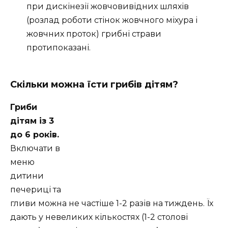
при дискінезії жовчовивідних шляхів
(розлад роботи стінок жовчного міхура і
жовчних проток) грибні страви
протипоказані.
Скільки можна їсти грибів дітям?
Гриби
дітям із 3
до 6 років.
Включати в
меню
дитини
печериці та
гливи можна не частіше 1-2 разів на тиждень. Їх
дають у невеликих кількостях (1-2 столові