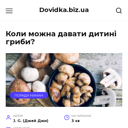
Перейти
Dovidka.biz.ua
до
вмісту
Коли можна давати дитині
гриби?
ПОРАДИ МАМАМ
АВТОР
НА ЧИТАННЯ
J. G. (Джей Джи)
3 хв