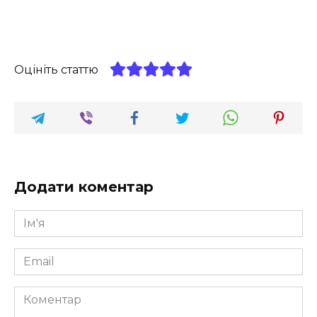
Оцініть статтю
Додати коментар
Ім'я
*
Email
*
Коментар