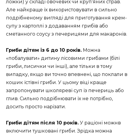
ложки) у складі овочевих чи круп’яних страв.
Але найкраще їх використовувати в сильно
подрібненому вигляді для приготування крем-
супу з картоплі з додаванням грибів або
сметанного соусу з печерицями для макаронів.
Гриби дітям із 6 до 10 років.
Можна
«побалувати» дитину лісовими грибами (білі
гриби, лисички чи інші), але тільки в тому
випадку, якщо ви точно впевнені, що поклали в
кошик їстівні гриби. У цьому віці краще
запропонувати школяреві суп із печериць або
глив. Сильно подрібнювати їх не потрібно,
досить просто нарізати.
Гриби дітям після 10 років.
У раціоні можнв
включити тушковані гриби. Зрідка можна