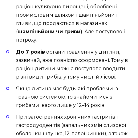
раціон культурно вирощені, оброблені
промисловим шляхом і шампіньйони і
гливи, що продаються в магазинах
(
шампіньйони чи гриви)
. Але поступово і
потроху.
До 7 років
органи травлення у дитини,
зазвичай, вже повністю сформовані. Тому в
раціон дитини можна поступово вводити
різні види грибів, у тому числі й лісові.
Якщо дитина має будь-які проблеми із
травною системою, то знайомитися з
грибами варто лише у 12–14 років.
При загостреннях хронічних гастритів і
гастродуоденітів (запальних змін слизової
оболонки шлунка, 12-палої кишки), а також