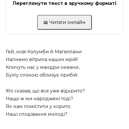
Переглянути текст в зручному форматі
📖 Читати онлайн
Гей, нові Колумби й Магеллани
Напнемо вітрила наших мрій!
Кличуть нас у мандри океани,
Бухту спокою облизує прибій.
Хто сказав, що все уже відкрито?
Нащо ж ми народжені тоді?
Як нам помістити у корито
Наші сподівання молоді?