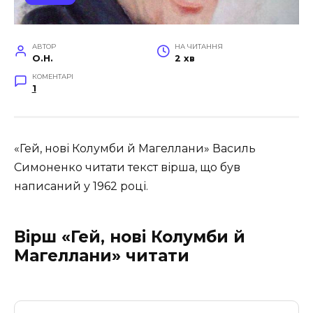
АВТОР
НА ЧИТАННЯ
O.H.
2 хв
КОМЕНТАРІ
1
«Гей, нові Колумби й Магеллани» Василь
Симоненко читати текст вірша, що був
написаний у 1962 році.
Вірш «Гей, нові Колумби й
Магеллани» читати