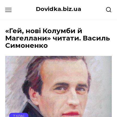
Перейти
Dovidka.biz.ua
до
вмісту
«Гей, нові Колумби й
Магеллани» читати. Василь
Симоненко
7 КЛАС