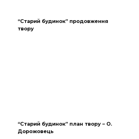
“Старий будинок” продовження
твору
“Старий будинок” план твору – О.
Дорожовець