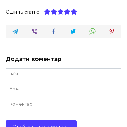
Оцініть статтю
Додати коментар
Ім'я
*
Email
*
Коментар