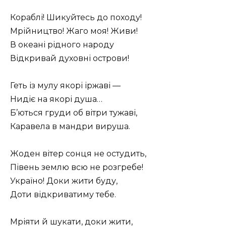
Кораблі! Шикуйтесь до походу!
Мрійництво! Жаго моя! Живи!
В океані рідного народу
Відкривай духовні острови!
Геть із мулу якорі іржаві —
Нидіє на якорі душа…
Б’ються груди об вітри тужаві,
Каравела в мандри вируша.
Жоден вітер сонця не остудить,
Півень землю всю не розгребе!
Україно! Доки жити буду,
Доти відкриватиму тебе.
Мріяти й шукати, доки жити,