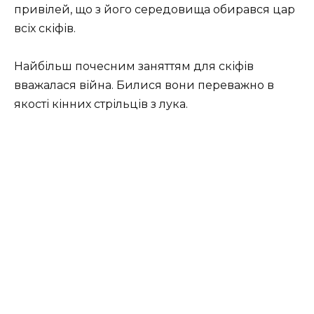
привілей, що з його середовища обирався цар
всіх скіфів.
Найбільш почесним заняттям для скіфів
вважалася війна. Билися вони переважно в
якості кінних стрільців з лука.