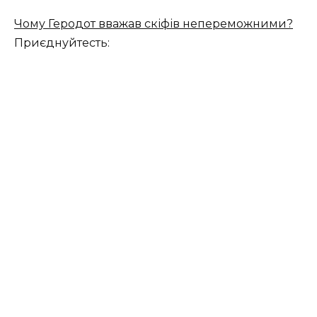
Чому Геродот вважав скіфів непереможними?
Приєднуйтесть: