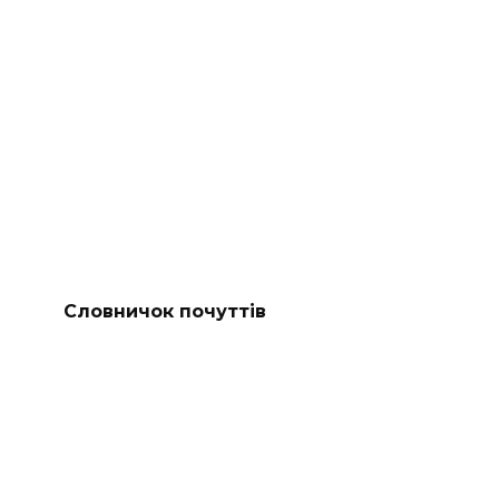
Словничок почуттів