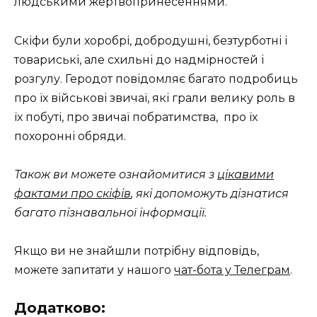
людськими жертвопринесеннями.
Скіфи були хоробрі, добродушні, безтурботні і
товариські, але схильні до надмірностей і
розгулу. Геродот повідомляє багато подробиць
про їх військові звичаї, які грали велику роль в
їх побуті, про звичаї побратимства, про їх
похоронні обряди.
Також ви можете ознайомитися з
цікавими
фактами про скіфів
, які допоможуть дізнатися
багато пізнавальної інформації.
Якщо ви не знайшли потрібну відповідь,
можете запитати у нашого
чат-бота у Телеграм
.
Додатково: