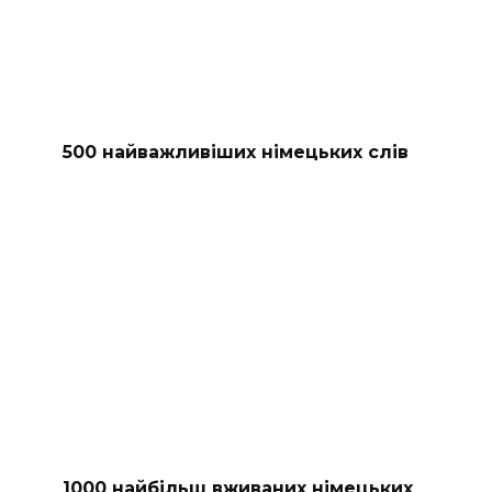
500 найважливіших німецьких слів
1000 найбільш вживаних німецьких