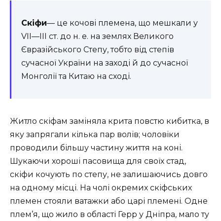
Скіфи
— це кочові племена, що мешкали у
VII—III ст. до н. е. на землях Великого
Євразійського Степу, тобто від степів
сучасної України на заході й до сучасної
Монголії та Китаю на сході.
Житло скіфам заміняла крита повстю кибитка, в
яку запрягали кілька пар волів; чоловіки
проводили більшу частину життя на коні.
Шукаючи хороші пасовища для своїх стад,
скіфи кочують по степу, не залишаючись довго
на одному місці. На чолі окремих скіфських
племен стояли ватажки або царі племені. Одне
плем’я, що жило в області Герр у Дніпра, мало ту