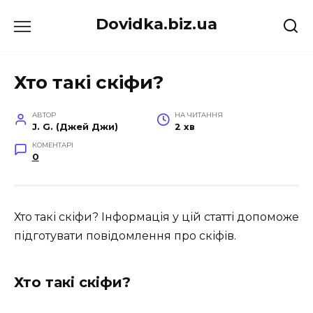
Перейти
Dovidka.biz.ua
до
вмісту
Хто такі скіфи?
АВТОР
НА ЧИТАННЯ
J. G. (Джей Джи)
2 хв
КОМЕНТАРІ
0
Хто такі скіфи? Інформація у цій статті допоможе
підготувати повідомлення про скіфів.
Хто такі скіфи?