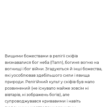
Вищими божествами в релігії скіфів
визнавалися бог неба (Папп), богиня вогню на
вогнищі і бог війни. Згадуються й інші божества,
які уособлював здебільшого сили і явища
природи. Релігійний культ у скіфів був мало
розвинений (не існувало майже зовсім ні
вівтарів, ні зображень богів), але
супроводжувався кривавими і навіть