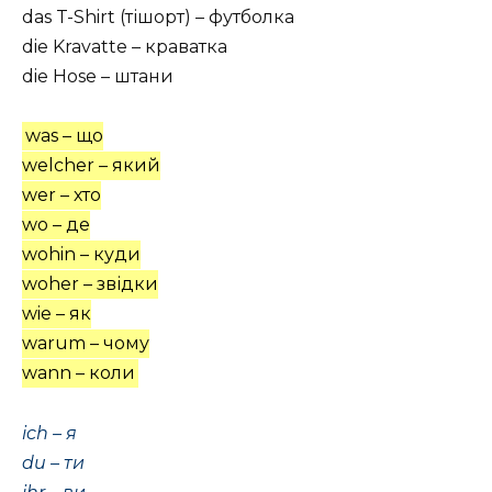
das T-Shirt (тішорт) – футболка
die Kravatte – краватка
die Hose – штани
was – що
welcher – який
wer – хто
wo – де
wohin – куди
woher – звідки
wie – як
warum – чому
wann – коли
ich – я
du – ти