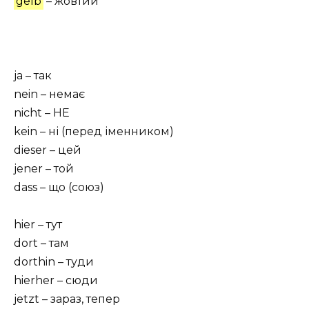
gelb
– жовтий
ja – так
nein – немає
nicht – НЕ
kein – ні (перед іменником)
dieser – цей
jener – той
dass – що (союз)
hier – тут
dort – там
dorthin – туди
hierher – сюди
jetzt – зараз, тепер