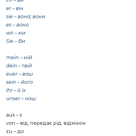
ihr – ви
er – він
sie – вона; вони
es – воно
wir – ми
Sie – Ви
mein – мій
dein – твій
euer – ваш
sein – його
ihr – її; їх
unser – наш
aus – з
von – від; передає рід. відмінок
zu – до