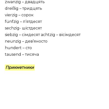
zwanzig – двадцять
dreißig – тридцять
vierzig – сорок
fünfzig – п’ятдесят
sechzig- шістдесят
siebzig – сімдесят achtzig – вісімдесят
neunzig – дев’яносто
hundert – сто
tausend – тисяча
Прикметники