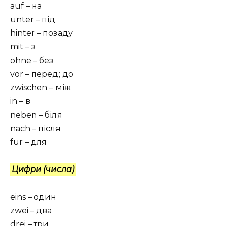
auf – на
unter – під
hinter – позаду
mit – з
ohne – без
vor – перед; до
zwischen – між
in – в
neben – біля
nach – після
für – для
Цифри (числа)
eins – один
zwei – два
drei – три