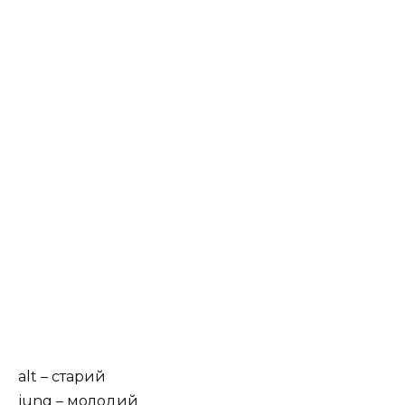
alt – старий
jung – молодий