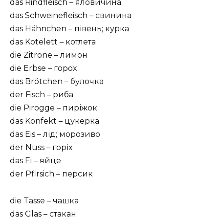
das Rindfleisch – яловичина
das Schweinefleisch – свинина
das Hähnchen – півень; курка
das Kotelett – котлета
die Zitrone – лимон
die Erbse – горох
das Brötchen – булочка
der Fisch – риба
die Pirogge – пиріжок
das Konfekt – цукерка
das Eis – лід; морозиво
der Nuss – горіх
das Ei – яйце
der Pfirsich – персик
die Tasse – чашка
das Glas – стакан