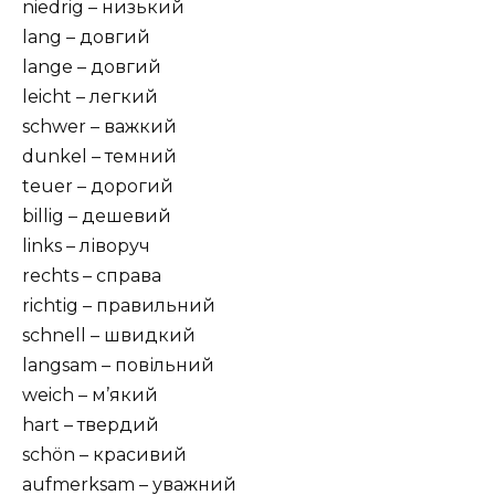
niedrig – низький
lang – довгий
lange – довгий
leicht – легкий
schwer – важкий
dunkel – темний
teuer – дорогий
billig – дешевий
links – ліворуч
rechts – справа
richtig – правильний
schnell – швидкий
langsam – повільний
weich – м’який
hart – твердий
schön – красивий
aufmerksam – уважний