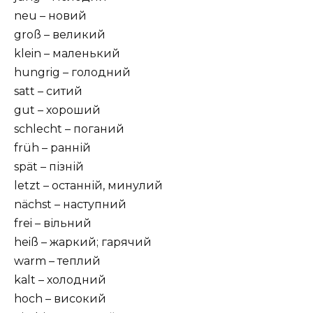
neu – новий
groß – великий
klein – маленький
hungrig – голодний
satt – ситий
gut – хороший
schlecht – поганий
früh – ранній
spät – пізній
letzt – останній, минулий
nächst – наступний
frei – вільний
heiß – жаркий; гарячий
warm – теплий
kalt – холодний
hoch – високий