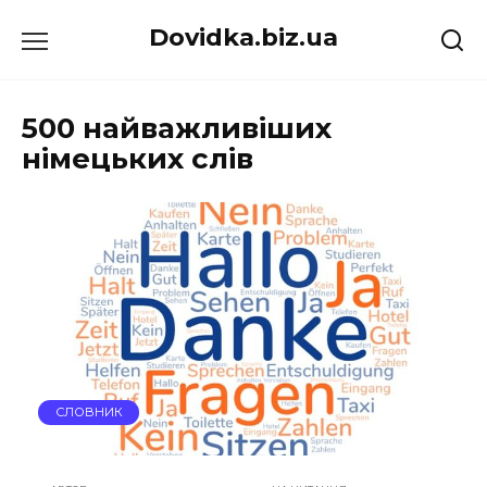
Перейти
Dovidka.biz.ua
до
вмісту
500 найважливіших
німецьких слів
СЛОВНИК