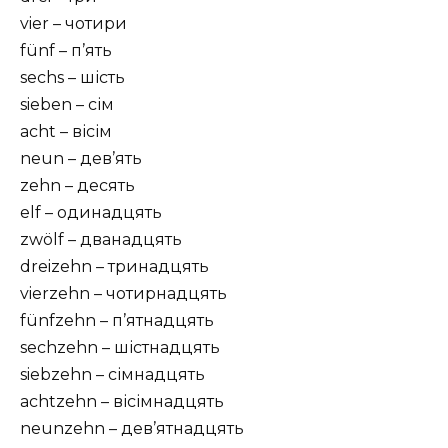
vier – чотири
fünf – п’ять
sechs – шість
sieben – сім
acht – вісім
neun – дев’ять
zehn – десять
elf – одинадцять
zwölf – дванадцять
dreizehn – тринадцять
vierzehn – чотирнадцять
fünfzehn – п’ятнадцять
sechzehn – шістнадцять
siebzehn – сімнадцять
achtzehn – вісімнадцять
neunzehn – дев’ятнадцять