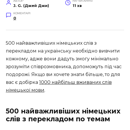
АВТОР
НА ЧИТАННЯ
J. G. (Джей Джи)
11 хв
КОМЕНТАРІ
0
500 найважливіших німецьких слів з
перекладом на українську необхідно вивчити
кожному, адже вони дадуть змогу мінімально
зрозуміти співрозмовника, допоможуть під час
подорожі. Якщо ви хочете знати більше, то для
вас є добірка
1000 найбільш вживаних слів
німецької мови
.
500 найважливіших німецьких
слів з перекладом по темам