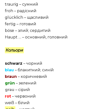
traurig – сумний
froh – радісний
glücklich – щасливий
fertig – готовий
böse – злий; сердитий
Haupt … – основний, головний
Кольори
schwarz
– чорний
blau
– блакитний; синій
braun
– коричневий
grün
– зелений
grau
– сірий
rot
– червоний
weiß – білий