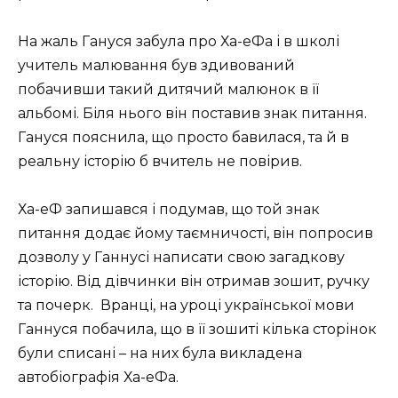
На жаль Гануся забула про Ха-еФа і в школі
учитель малювання був здивований
побачивши такий дитячий малюнок в її
альбомі. Біля нього він поставив знак питання.
Гануся пояснила, що просто бавилася, та й в
реальну історію б вчитель не повірив.
Ха-еФ запишався і подумав, що той знак
питання додає йому таємничості, він попросив
дозволу у Ганнусі написати свою загадкову
історію. Від дівчинки він отримав зошит, ручку
та почерк. Вранці, на уроці української мови
Ганнуся побачила, що в її зошиті кілька сторінок
були списані – на них була викладена
автобіографія Ха-еФа.