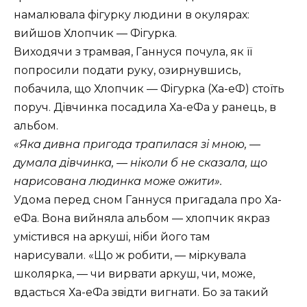
намалювала фiгурку людини в окулярах:
вийшов Хлопчик — Фiгурка.
Виходячи з трамвая, Ганнуся почула, як ïï
попросили подати руку, озирнувшись,
побачила, що Хлопчик — Фiгурка (Ха-еФ) стоïть
поруч. Дiвчинка посадила Ха-еФа у ранець, в
альбом.
Яка дивна пригода трапилася зi мною, —
думала дiвчинка, — нiколи б не сказала, що
нарисована людинка може ожити
.
Удома перед сном Ганнуся пригадала про Ха-
еФа. Вона вийняла альбом — хлопчик якраз
умiстився на аркушi, нiби його там
нарисували.
Що ж робити, — мiркувала
школярка, — чи вирвати аркуш, чи, може,
вдасться Ха-еФа звiдти вигнати. Бо за такий