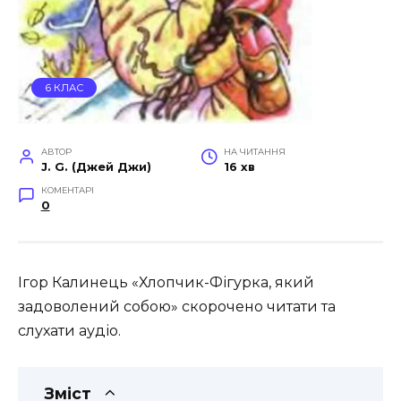
6 КЛАС
АВТОР
НА ЧИТАННЯ
J. G. (Джей Джи)
16 хв
КОМЕНТАРІ
0
Ігор Калинець «Хлопчик-Фігурка, який
задоволений собою» скорочено читати та
слухати аудіо.
Зміст