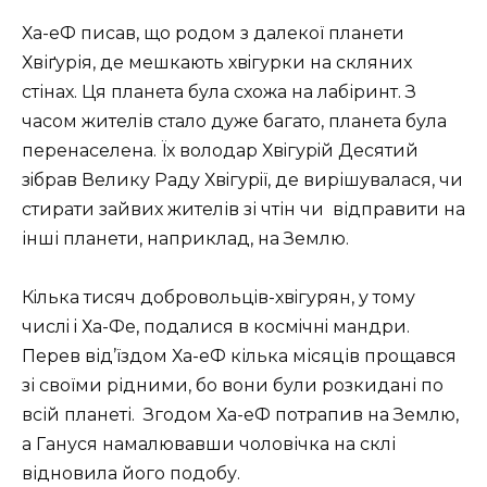
Ха-еФ писав, що родом з далекої планети
Хвіґурія, де мешкають хвiгурки на скляних
стінах. Ця планета була схожа на лабіринт. З
часом жителів стало дуже багато, планета була
перенаселена. Їх володар Хвiгурiй Десятий
зiбрав Велику Раду Хвiгурiï, де вирішувалася, чи
стирати зайвих жителів зі чтін чи відправити на
інші планети, наприклад, на Землю.
Кiлька тисяч добровольцiв-хвiгурян, у тому
числi i Ха-Фе, подалися в космiчнi мандри.
Перев від’їздом Ха-еФ кілька місяців прощався
зі своїми рідними, бо вони були розкидані по
всій планеті. Згодом Ха-еФ потрапив на Землю,
а Гануся намалювавши чоловічка на склі
відновила його подобу.