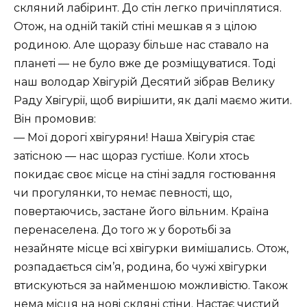
скляний лабiринт. До стiн легко причiплятися.
Отож, на однiй такiй стiнi мешкав я з цiлою
родиною. Але щоразу бiльше нас ставало на
планетi — не було вже де розмiщуватися. Тодi
наш володар Хвiгурiй Десятий зiбрав Велику
Раду Хвiгурiï, щоб вирiшити, як далi маємо жити.
Вiн промовив:
— Моï дорогi хвiгуряни! Наша Хвiгурiя стає
затiсною — нас щораз густiше. Коли хтось
покидає своє мiсце на стiнi задля гостювання
чи прогулянки, то немає певностi, що,
повертаючись, застане його вiльним. Краïна
перенаселена. До того ж у боротьбi за
незайняте мiсце всi хвiгурки вимiшались. Отож,
розпадається сiм’я, родина, бо чужi хвiгурки
втискуються за найменшою можливiстю. Також
нема мiсця на новi склянi стiни. Настає чистий