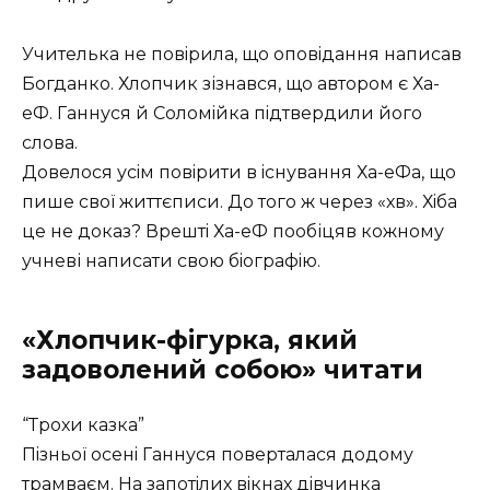
Учителька не повiрила, що оповiдання написав
Богданко. Хлопчик зізнався, що автором є Ха-
еФ. Ганнуся й Соломiйка пiдтвердили його
слова.
Довелося усiм повiрити в iснування Ха-еФа, що
пише своï життєписи. До того ж через
хв
. Хiба
це не доказ? Врештi Ха-еФ пообіцяв кожному
учневі написати свою бiографiю.
«Хлопчик-фігурка, який
задоволений собою» читати
“Трохи казка”
Пiзньоï осенi Ганнуся поверталася додому
трамваєм. На запотiлих вiкнах дiвчинка