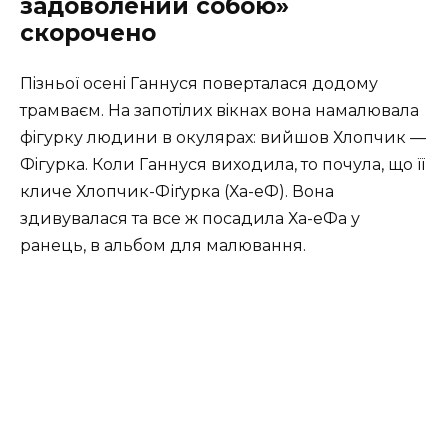
задоволений собою»
скорочено
Пiзньоï осенi Ганнуся поверталася додому
трамваєм. На запотiлих вiкнах вона намалювала
фiгурку людини в окулярах: вийшов Хлопчик —
Фiгурка. Коли Ганнуся виходила, то почула, що її
кличе Хлопчик-Фіґурка (Ха-еФ). Вона
здивувалася та все ж посадила Ха-еФа у
ранець, в альбом для малювання.