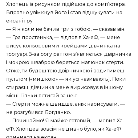
Хлопець iз рисунком пiдiйшов до комп’ютера.
Вправно увiмкнув його i став вiдшукувати на
екранi гру.
— Я нiколи не бачив гри з тобою, — сказав вiн.
— Гра простенька, — вiдповiв Ха-еФ, — мене
рисує кольоровими крейдами дiвчинка на
тротуарi. З-за рогу раптом з’являється двiрничка
i мокрою шваброю береться малюнок стерти.
Отже, ти будеш тою двiрничкою i водитимеш
пультом (
мишкою
— як усi називають). Поки
стираєш, дiвчинка мене вирисовує в iншому
мiсцi. Тiльки встигай за нею.
— Стерти можна швидше, анiж нарисувати, —
не розгубився Богданко.
— Починаймо! Я майже готовий, — мовив Ха-
еФ. Хлопцевi зовсiм не дивно було, як Ха-еФ
опинився на екранi.