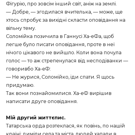
Фiгурiю, про зовсiм iнший свiт, анiж на землi.
— Добре, — згодилася вчителька, — може, ще
хтось спробує за вихiднi скласти оповiдання на
вiльну тему.
Соломiйка позичила в Ганнусi Ха-еФа, щоб
легше було писати оповiдання, проте в неï
нiчого цiкавого не вийшло. Коли вона почула
голос — то аж стрепенулася вiд несподiванки —
говоривбо Ха-еФ:
— Не журися, Соломiйко, iди спати. Я щось
придумаю.
Так вони познайомилися. Ха-еФ вирiшив
написати друге оповiдання.
Мiй другий життєпис.
Татарська орда розтеклася, як повiнь, по нашiй
краïнi: димiли села та мiста, людей хапали в