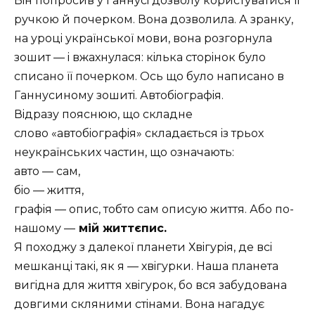
Вiн попросив у Ганнусi дозволу користуватися ïï
ручкою й почерком. Вона дозволила. А зранку,
на уроцi украïнськоï мови, вона розгорнула
зошит — i вжахнулася: кiлька сторiнок було
списано ïï почерком. Ось що було написано в
Ганнусиному зошитi. Автобiографiя.
Вiдразу пояснюю, що складне
слово
автобiографiя
складається iз трьох
неукраïнських частин, що означають:
авто — сам,
бiо — життя,
графiя — опис, тобто сам описую життя. Або по-
нашому —
мiй життєпис.
Я походжу з далекоï планети Хвiгурiя, де всi
мешканцi такi, як я — хвiгурки. Наша планета
вигiдна для життя хвiгурок, бо вся забудована
довгими скляними стiнами. Вона нагадує