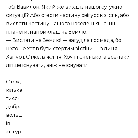
тобi Вавилон. Який же вихiд iз нашоï сутужноï
ситуацiï? Або стерти частину хвiгурок зi стiн, або
вислати частину нашого населення на iншi
планети, наприклад, на Землю.
— Вислати на Землю! — загудiла громада, бо
нiхто не хотiв бути стертим зi стiни — з лиця
Хвiгурiï. Отже, iз життя. Хоч i тiсненько, а все-таки
лiпше iснувати, анiж не iснувати.
Отож,
кiлька
тисяч
добро
вольц
iв-
хвiгур