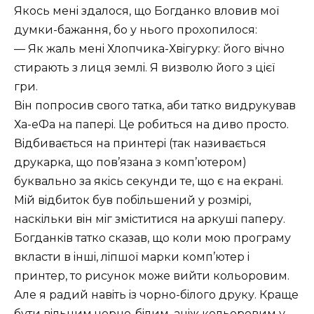
Якось менi здалося, що Богданко вловив моï
думки-бажання, бо у нього прохопилося:
— Як жаль менi Хлопчика-Хвiгурку: його вiчно
стирають з лиця землi. Я визволю його з цiєï
гри.
Вiн попросив свого татка, аби татко видрукував
Ха-еФа на паперi. Це робиться на диво просто.
Вiдбивається на принтерi (так називається
друкарка, що пов’язана з комп’ютером)
буквально за якiсь секунди те, що є на екранi.
Мiй вiдбиток був побiльшений у розмiрi,
наскiльки вiн мiг змiститися на аркушi паперу.
Богданкiв татко сказав, що коли мою програму
вкласти в iншi, лiпшоï марки комп’ютер i
принтер, то рисунок може вийти кольоровим.
Але я радий навiть iз чорно-бiлого друку. Краще
бути вiльним чорно-бiлим, анiж кольоровим у