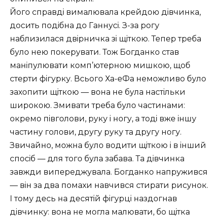
Його справдi вималювала крейдою дiвчинка,
досить подiбна до Ганнусi. З-за рогу
наблизилася двiрничка зi щiткою. Тепер треба
було нею покерувати. Тож Богданко став
манiпулювати комп’ютерною мишкою, щоб
стерти фiгурку. Всього Ха-еФа неможливо було
захопити щiткою — вона не була настiльки
широкою. Змивати треба було частинами:
окремо пiвголови, руку i ногу, а тодi вже iншу
частину голови, другу руку та другу ногу.
Звичайно, можна було водити щiткою i в iнший
спосiб — для того була забава. Та дiвчинка
завжди випереджувала. Богданко напружився
— вiн за два помахи навчився стирати рисунок.
I тому десь на десятiй фiгурцi наздогнав
дiвчинку: вона не могла малювати, бо щiтка