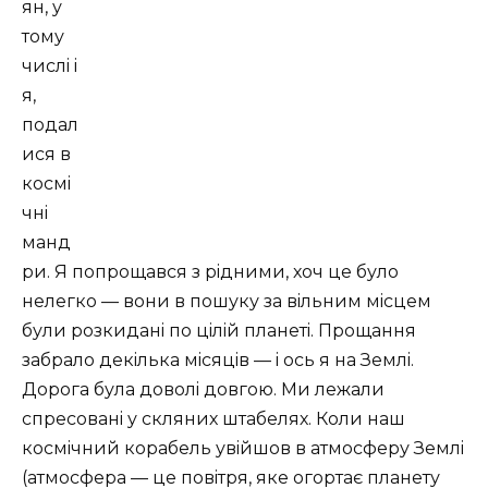
ян, у
тому
числi i
я,
подал
ися в
космi
чнi
манд
ри. Я попрощався з рiдними, хоч це було
нелегко — вони в пошуку за вiльним мiсцем
були розкиданi по цiлiй планетi. Прощання
забрало декiлька мiсяцiв — i ось я на Землi.
Дорога була доволi довгою. Ми лежали
спресованi у скляних штабелях. Коли наш
космiчний корабель увiйшов в атмосферу Землi
(атмосфера — це повiтря, яке огортає планету