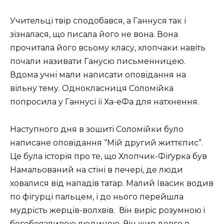
Учительці твір сподобався, а Ганнуся так і
зізналася, що писала його не вона. Вона
прочитала його всьому класу, хлопчаки навіть
почали називати Ганусю письменницею.
Вдома учні мали написати оповідання на
вільну тему. Однокласниця Соломійка
попросила у Ганнусі її Ха-еФа для натхнення.
Наступного дня в зошиті Соломійки було
написане оповідання “Мій другий життєпис”.
Це була історія про те, що Хлопчик-Фіґурка був
Намальований на стіні в печері, де люди
ховалися від нападів татар. Малий Івасик водив
по фігурці пальцем, і до нього перейшла
мудрість жерців-волхвів. Вiн вирiс розумною i
богобоязливою людиною. Вiн жив довго в