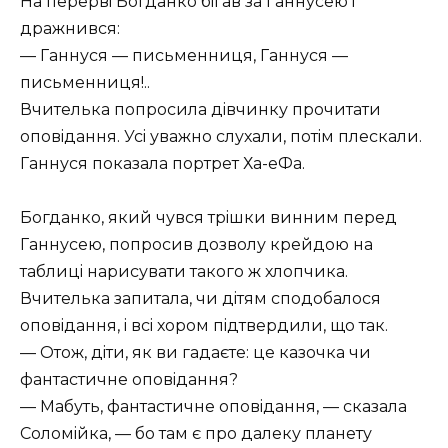
На перервi Богданко бiгав за Ганнусею i
дражнився:
— Ганнуся — письменниця, Ганнуся —
письменниця!..
Вчителька попросила дiвчинку прочитати
оповiдання. Усi уважно слухали, потiм плескали.
Ганнуся показала портрет Ха-еФа.
Богданко, який чувся трiшки винним перед
Ганнусею, попросив дозволу крейдою на
таблицi нарисувати такого ж хлопчика.
Вчителька запитала, чи дiтям сподобалося
оповiдання, i всi хором пiдтвердили, що так.
— Отож, дiти, як ви гадаєте: це казочка чи
фантастичне оповiдання?
— Мабуть, фантастичне оповiдання, — сказала
Соломiйка, — бо там є про далеку планету