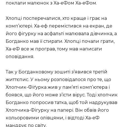
поклали малюнок з Ха-еФом Ха-еФом.
Хлопці посперечалися, хто краще і грає на
комп’ютері. Ха-еф перемістився на екран, де
його фігурку на асфальті малювала дівчинка, а
Богданко мав її стирати. Хлопці почали грати,
Ха-еФ все ж програв, тому мав написати
оповідання.
Так у Богданковому зошиті з’явився третій
життєпис. У ньому розповідалося про те, що
Хлопчик-Фіґурка жив у пам’яті комп’ютера і
боявся, що його може з’їсти вірус. Тоді хлопчик
Богданко попросив татка, щоб той надрукував
Хлопчика-Фігурку на папері. Він обвів його
кольоровими олівцями, і відтоді Ха-еФ
мандрує по світу.