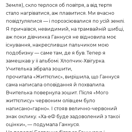
Земля), скло терлося об повiтря, а вiд тертя
стало нагрiватися, аж плавитися. Ми вчасно
повiдтулялися — i порозсiювалися по усiй землi.
Я причаïвся, невидимий, на трамвайнiй шибцi,
аж поки дiвчинка Ганнуся не вiдновила моє
iснування, накресливши пальчиком мою
подобизну — саме там, де я був. Тепер я
замешкав у ïï альбомi. Хлопчик-Хвiгурка.
Учителька зiбрала зошити,
прочитала
Життєпис
, вирiшила, що Ганнуся
сама написала оповiдання й похвалила.
Вчителька повернула зошит. Пiсля
Мого
життєпису
червоним олiвцем було
написано
гарно
. I стояв велично-червоний
знак оклику.
Ха-еФ буде задоволений з такоï
оцiнки
, — подумала Ганнуся.