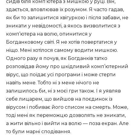
сидiв бiля комп’ютера з мишкою у руцi. Вiн,
здається, вловлював ïх розумом. Я часто гадав,
як би то залишитися хвiгуркою i пiсля забави, не
зникати у невiдомостi, а якось визволитися з
комп’ютера на волю, опинитися у
Богданковому свiтi. Я не хотiв повертатися у
нiщо. Менi хотiлося самому водити мишкою.
Одного разу я почув, як Богданкiв татко
розповiдав йому про шкiдливий комп’ютерний
вiрус, що поïдає усi програми i може стерти
навiть мене. Тобто нi з мене нiчого не
залишилось би, нi з моєï гри також. I я уявляв
себе лицарем, що вийшов на поєдинок iз
вiрусом i побиває його списом на смерть. Може,
тодi менi як переможцю дозволять не зникати,
а жити вiльно i вийти на волю — поза екран. Але
то були марнi сподiвання.