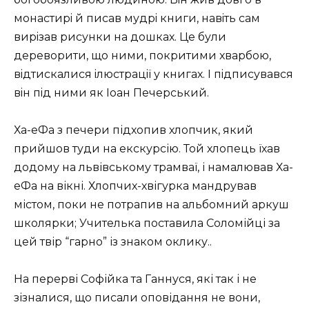
монастирi й писав мудрi книги, навiть сам
вирiзав рисунки на дошках. Це були
дереворити, що ними, покритими хварбою,
вiдтискалися iлюстрацiï у книгах. I пiдписувався
вiн пiд ними як Iоан Печерський.
Ха-еФа з печери підхопив хлопчик, який
прийшов туди на екскурсію. Той хлопець їхав
додому на львівському трамваї, і намалював Ха-
еФа на вікні. Хлопчих-хвігурка мандрував
містом, поки не потрапив на альбомний аркуш
школярки; Учителька поставила Соломійці за
цей твір “гарно” із знаком оклику..
На перерві Софійка та Ганнуся, які так і не
зізналися, що писали оповідання не вони,