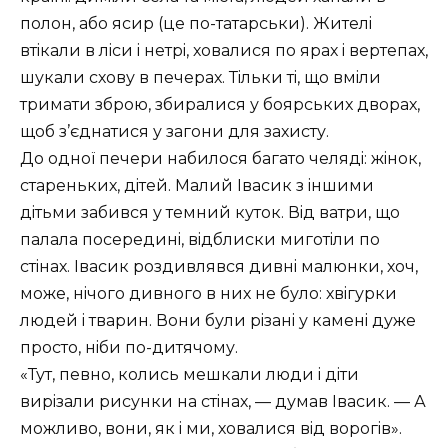
полон, або ясир (це по-татарськи). Жителi
втiкали в лiси i нетрi, ховалися по ярах i вертепах,
шукали схову в печерах. Тiльки тi, що вмiли
тримати зброю, збиралися у боярських дворах,
щоб з’єднатися у загони для захисту.
До одноï печери набилося багато челядi: жiнок,
стареньких, дiтей. Малий Iвасик з iншими
дiтьми забився у темний куток. Вiд ватри, що
палала посерединi, вiдблиски миготiли по
стiнах. Iвасик роздивлявся дивнi малюнки, хоч,
може, нiчого дивного в них не було: хвiгурки
людей i тварин. Вони були рiзанi у каменi дуже
просто, нiби по-дитячому.
Тут, певно, колись мешкали люди i дiти
вирiзали рисунки на стiнах, — думав Iвасик. — А
можливо, вони, як i ми, ховалися вiд ворогiв
.