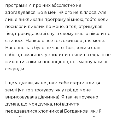
програми, я про них абсолютно не
здогадувався. Бо в менi нiчого не дiялося. Але,
лише викликали програму зi мною, тобто коли
посилали виклик по мене, я тодi отримував
тiло, прокидався зi сну, в якому нiчого нiколи не
снилося. Навколо все теж оживало для мене.
Напевно, так було не часто. Тож, коли я став
собою, намагався у хвилини появи на екранi не
животiти, а жити повноцiнно, не змарнувати нi
секунди.
I ще я думав, як не дати себе стерти з лиця
землi (чи то з тротуару, як у грi, де мене
вирисовувала дiвчинка). Я так напружено
думав, що моя думка, моï вiдчуття
передавалися хлопчиковi Богданковi, який