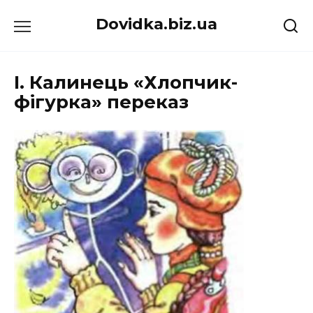
Перейти
Dovidka.biz.ua
до
вмісту
І. Калинець «Хлопчик-
фігурка» переказ