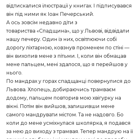
вiдтискалися iлюстрацiï у книгах. I пiдписувався
вiн пiд ними як Iоан Печерський.
А ось зовсiм недавно дiти з
товариства
Спадщина
, що у Львовi, вiдвiдали
нашу печеру. Один iз них, освiтлюючи собi
дорогу лiхтарною, ковзнув променем по стiнi —
вiн вихопив мене з пiтьми. I, коли вiн обмацав
мене пальцем, менi здалося, що я перейшов у
нього.
По мандрах у горах спадщанцi повернулися до
Львова. Хлопець, добираючись трамваєм
додому, пальцем повторив мою хвiгурку на
вiкнi. Потiм вiн вийшов, залишивши мене
самого мандрувати мiстом. Та не надовго. Бо
коли до мене усмiхнулася школярка, я подався
за нею до виходу з трамвая. Тепер мандрую на ïï