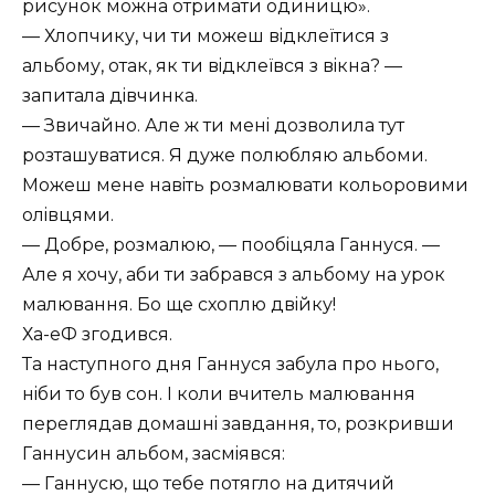
рисунок можна отримати одиницю
.
— Хлопчику, чи ти можеш вiдклеïтися з
альбому, отак, як ти вiдклеïвся з вiкна? —
запитала дiвчинка.
— Звичайно. Але ж ти менi дозволила тут
розташуватися. Я дуже полюбляю альбоми.
Можеш мене навiть розмалювати кольоровими
олiвцями.
— Добре, розмалюю, — пообiцяла Ганнуся. —
Але я хочу, аби ти забрався з альбому на урок
малювання. Бо ще схоплю двiйку!
Ха-еФ згодився.
Та наступного дня Ганнуся забула про нього,
нiби то був сон. I коли вчитель малювання
переглядав домашнi завдання, то, розкривши
Ганнусин альбом, засмiявся:
— Ганнусю, що тебе потягло на дитячий