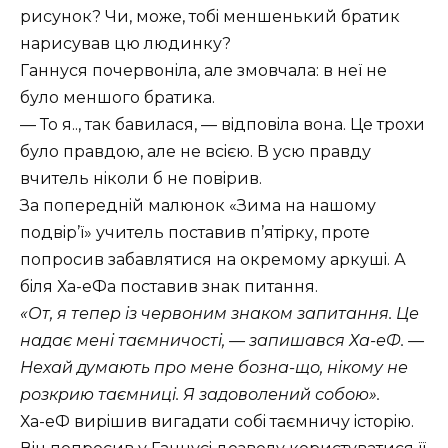
рисунок? Чи, може, тобi меншенький братик
нарисував цю людинку?
Ганнуся почервонiла, але змовчала: в неï не
було меншого братика.
— То я.., так бавилася, — вiдповiла вона. Це трохи
було правдою, але не всiєю. В усю правду
вчитель нiколи б не повiрив.
За попереднiй малюнок
Зима на нашому
подвiр’ï
учитель поставив п’ятiрку, проте
попросив забавлятися на окремому аркушi. А
бiля Ха-еФа поставив знак питання.
От, я тепер iз червоним знаком запитання. Це
надає менi таємничостi, — запишався Ха-еФ. —
Нехай думають про мене бозна-що, нiкому не
розкрию таємницi. Я задоволений собою
.
Ха-еФ вирiшив вигадати собi таємничу iсторiю.