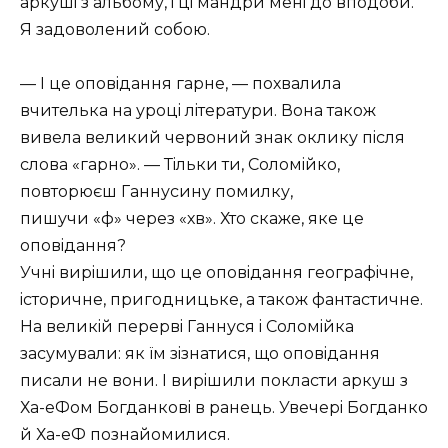
аркушi з альбому, i цi мандри менi до вподоби.
Я задоволений собою.
— I це оповiдання гарне, — похвалила
вчителька на уроцi лiтератури. Вона також
вивела великий червоний знак оклику пiсля
слова
гарно
. — Тiльки ти, Соломiйко,
повторюєш Ганнусину помилку,
пишучи
ф
через
хв
. Хто скаже, яке це
оповiдання?
Учнi вирiшили, що це оповiдання географiчне,
iсторичне, пригодницьке, а також фантастичне.
На великiй перервi Ганнуся i Соломiйка
засумували: як ïм зiзнатися, що оповiдання
писали не вони. I вирiшили покласти аркуш з
Ха-еФом Богданковi в ранець. Увечерi Богданко
й Ха-еФ познайомилися.