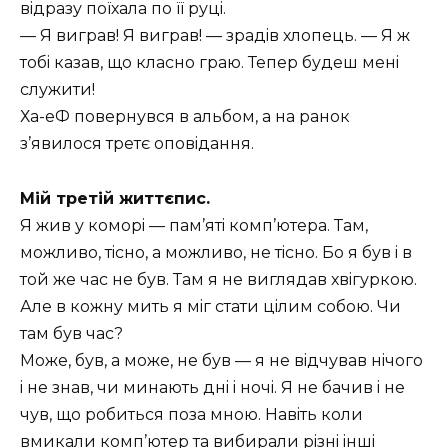
вiдразу поïхала по ïï руцi.
— Я виграв! Я виграв! — зрадiв хлопець. — Я ж
тобi казав, що класно граю. Тепер будеш менi
служити!
Ха-еФ повернувся в альбом, а на ранок
з’явилося третє оповiдання.
Мiй третiй життєпис.
Я жив у коморi — пам’ятi комп’ютера. Там,
можливо, тiсно, а можливо, не тiсно. Бо я був i в
той же час не був. Там я не виглядав хвiгуркою.
Але в кожну мить я мiг стати цiлим собою. Чи
там був час?
Може, був, а може, не був — я не вiдчував нiчого
i не знав, чи минають днi i ночi. Я не бачив i не
чув, що робиться поза мною. Навiть коли
вмикали комп’ютер та вибирали рiзнi iншi