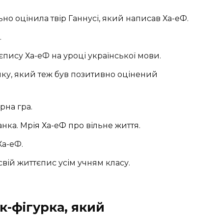
но оцінила твір Ганнусі, який написав Ха-еФ.
.
пису Ха-еФ на уроці української мови.
ку, який теж був позитивно оцінений
рна гра.
нка. Мрія Ха-еФ про вільне життя.
Ха-еФ.
вій життєпис усім учням класу.
к-фігурка, який