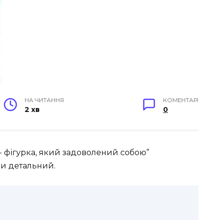
НА ЧИТАННЯ
КОМЕНТАРІ
2 хв
0
- фігурка, який задоволений собою”
чи детальний.