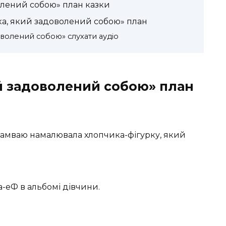
олений собою» план казки
ка, який задоволений собою» план
оволений собою» слухати аудіо
й задоволений собою» план
 трамваю намалювала хлопчика-фігурку, який
-еФ в альбомі дівчини.