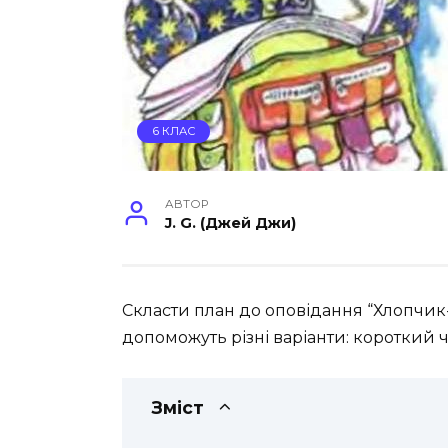
6 КЛАС
АВТОР
J. G. (Джей Джи)
Скласти план до оповідання “Хлопчик
допоможуть різні варіанти: короткий 
Зміст