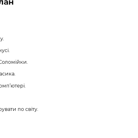
план
у.
усі.
Соломійки.
асика.
мп’ютері.
вати по світу.