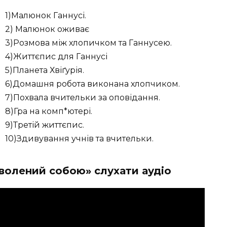
1)Малюнок Ганнусі.
2) Малюнок оживає
3)Розмова між хлопичком та Ганнусею.
4)Життєпис для Ганнусі
5)Планета Хвіґурія.
6)Домашня робота виконана хлопчиком.
7)Похвала вчительки за оповідання.
8)Гра на комп*ютері.
9)Третій життєпис.
10)Здивування учнів та вчительки.
волений собою» слухати аудіо