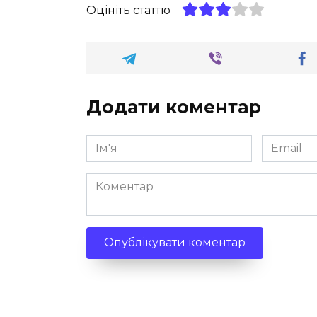
Оцініть статтю
Додати коментар
Ім'я
Email
*
*
Коментар