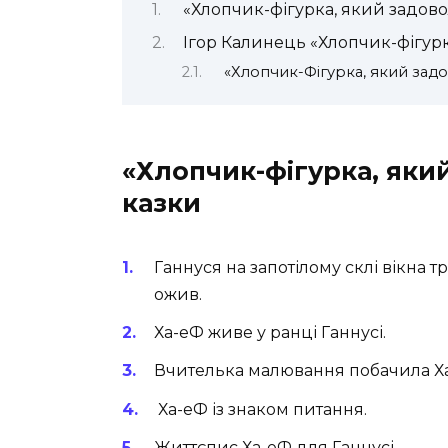
«Хлопчик-фігурка, який задов
Ігор Калинець «Хлопчик-фігур
«Хлопчик-Фігурка, який зад
«Хлопчик-фігурка, яки
казки
Ганнуся на запотілому склі вікна
ожив.
Ха-еФ живе у ранці Ганнусі.
Вчителька малювання побачила Ха
Ха-еФ із знаком питання.
Життєпис Ха-еФ для Ганнусі.