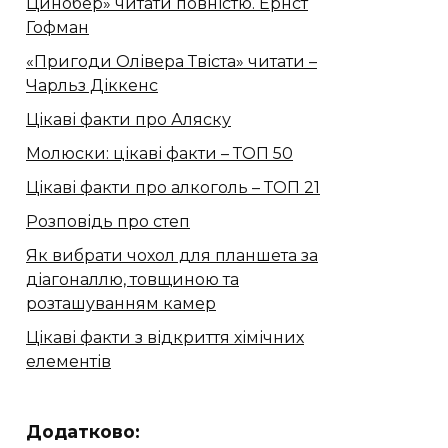
Цинобер» читати повністю. Ернст
Гофман
«Пригоди Олівера Твіста» читати –
Чарльз Діккенс
Цікаві факти про Аляску
Молюски: цікаві факти – ТОП 50
Цікаві факти про алкоголь – ТОП 21
Розповідь про степ
Як вибрати чохол для планшета за
діагоналлю, товщиною та
розташуванням камер
Цікаві факти з відкриття хімічних
елементів
Додатково: