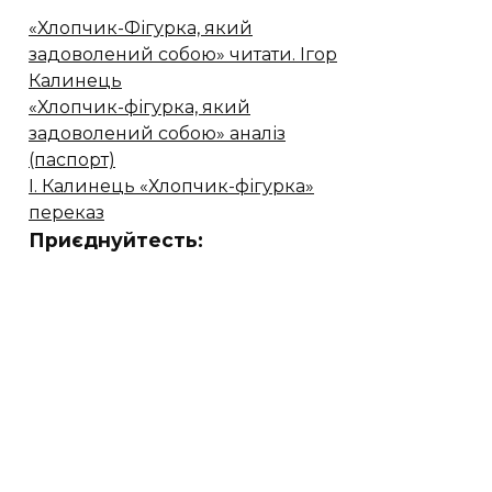
«Хлопчик-Фігурка, який
задоволений собою» читати. Ігор
Калинець
«Хлопчик-фігурка, який
задоволений собою» аналіз
(паспорт)
І. Калинець «Хлопчик-фігурка»
переказ
Приєднуйтесть: