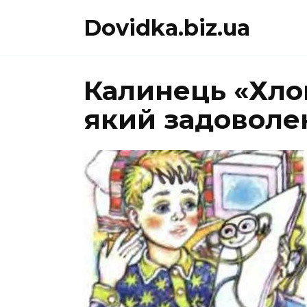
Перейти
Dovidka.biz.ua
до
вмісту
Калинець «Хло
який задоволе