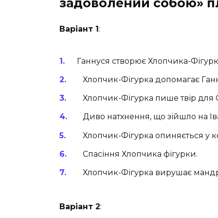
задоволений собою» 
Варіант 1
:
Ганнуся створює Хлопчика-Фігурк
Хлопчик-Фігурка допомагає Ганн
Хлопчик-Фігурка пише твір для 
Диво натхнення, що зійшло на Ів
Хлопчик-Фігурка опиняється у ко
Спасіння Хлопчика фігурки.
Хлопчик-Фігурка вирушає мандру
Варіант 2
: