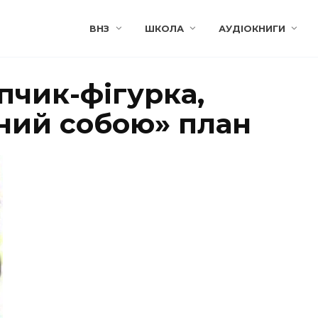
ВНЗ
ШКОЛА
АУДІОКНИГИ
пчик-фігурка,
ний собою» план