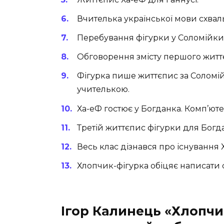
Вчителька української мови схваль
Перебування фігурки у Соломійки
Обговорення змісту першого життє
Фігурка пише життєпис за Соломій
учителькою.
Ха-еФ гостює у Богданка. Комп’юте
Третій життєпис фігурки для Богда
Весь клас дізнався про існування 
Хлопчик-фігурка обіцяє написати с
Ігор Калинець «Хлопчи