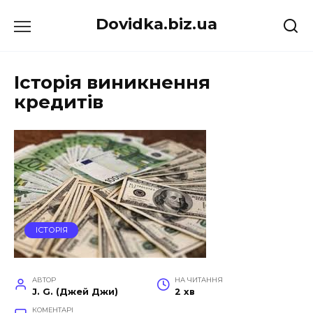
Перейти
Dovidka.biz.ua
до
вмісту
Історія виникнення
кредитів
ІСТОРІЯ
АВТОР
НА ЧИТАННЯ
J. G. (Джей Джи)
2 хв
КОМЕНТАРІ