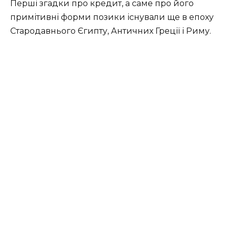
Перші згадки про кредит, а саме про його
примітивні форми позики існували ще в епоху
Стародавнього Єгипту, Античних Греції і Риму.