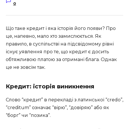
0
Що таке кредит і яка історія його появи? Про
це, напевно, мало хто замислюється. Як
правило, в суспільстві на підсвідомому рівні
існує уявлення про те, що кредит є досить
обтяжливою платою за отримані блага. Однак
це не зовсім так.
Кредит: історія виникнення
Слово “кредит” в перекладі з латинської “credo”,
“creditum” означає “вірю”, “довіряю” або як
“борг” чи “позика”.